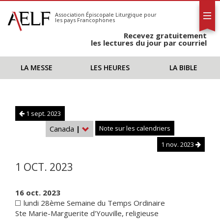
L'AELF
S'abonner
Association Épiscopale Liturgique
pour
les pays Francophones
Calendrier
Recevez gratuitement
Contact
les lectures du jour par courriel
LA MESSE
LES HEURES
LA BIBLE
1 sept. 2023
Canada
|
Note sur les calendriers
1 nov. 2023
1 OCT. 2023
16 oct. 2023
lundi 28ème Semaine du Temps Ordinaire
Ste Marie-Marguerite d'Youville, religieuse