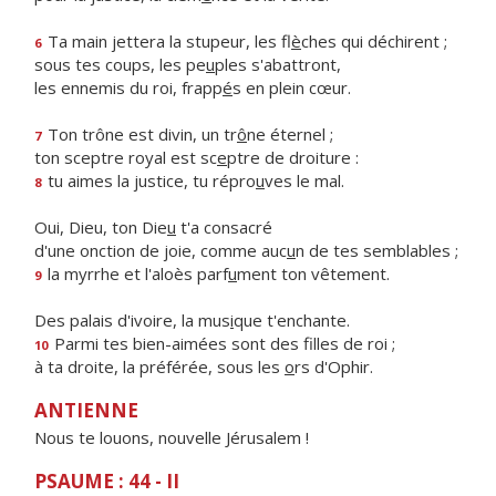
Ta main jettera la stupeur, les fl
è
ches qui déchirent ;
6
sous tes coups, les pe
u
ples s'abattront,
les ennemis du roi, frapp
é
s en plein cœur.
Ton trône est divin, un tr
ô
ne éternel ;
7
ton sceptre royal est sc
e
ptre de droiture :
tu aimes la justice, tu répro
u
ves le mal.
8
Oui, Dieu, ton Die
u
t'a consacré
d'une onction de joie, comme auc
u
n de tes semblables ;
la myrrhe et l'aloès parf
u
ment ton vêtement.
9
Des palais d'ivoire, la mus
i
que t'enchante.
Parmi tes bien-aimées sont des f
lles de roi ;
10
à ta droite, la préférée, sous les
o
rs d'Ophir.
ANTIENNE
Nous te louons, nouvelle Jérusalem !
PSAUME : 44 - II