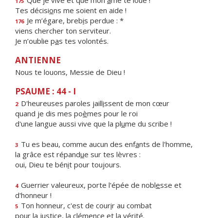
Que je vive et que mon
â
me te loue !
175
Tes décisi
o
ns me soient en aide !
Je m’égare, breb
i
s perdue : *
176
viens chercher ton serviteur.
Je n’oublie p
a
s tes volontés.
ANTIENNE
Nous te louons, Messie de Dieu !
PSAUME : 44 - I
D'heureuses paroles jaill
i
ssent de mon cœur
2
quand je dis mes po
è
mes pour le roi
d'une langue aussi vive que la pl
u
me du scribe !
Tu es beau, comme aucun des enf
a
nts de l'homme,
3
la grâce est répand
u
e sur tes lèvres :
oui, Dieu te bén
i
t pour toujours.
Guerrier valeureux, porte l'épée de nobl
e
sse et
4
d'honneur !
Ton honneur, c'est de cour
i
r au combat
5
pour la justice, la clém
e
nce et la vérité.