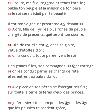
Écoute, ma fille, reg
a
rde et tends l'oreille ;
11
oublie ton peuple et la mais
o
n de ton père :
le roi sera sédu
i
t par ta beauté.
12
Il est ton Seigneur : prosterne-t
o
i devant lui.
Alors, fille de Tyr, les plus r
i
ches du peuple,
13
chargés de présents, quêter
o
nt ton sourire.
Fille de roi, elle est l
à
, dans sa gloire,
14
vêtue d'ét
o
ffes d'or ;
on la conduit, toute par
é
e, vers le roi.
15
Des jeunes filles, ses compagnes, lui f
o
nt cortège ;
on les conduit parmi les ch
a
nts de fête :
16
elles entrent au pal
a
is du roi.
À la place de tes pères se lèver
o
nt tes fils ;
17
sur toute la terre tu feras d'e
u
x des princes.
Je ferai vivre ton nom pour les
â
ges des âges :
18
que les peuples te rendent grâce,