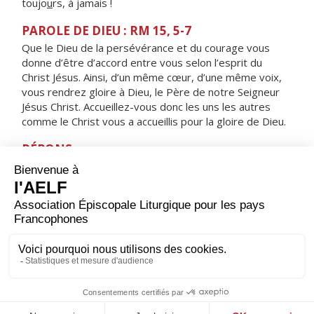
toujo
u
rs, à jamais !
PAROLE DE DIEU : RM 15, 5-7
Que le Dieu de la persévérance et du courage vous
donne d’être d’accord entre vous selon l’esprit du
Christ Jésus. Ainsi, d’un même cœur, d’une même voix,
vous rendrez gloire à Dieu, le Père de notre Seigneur
Jésus Christ. Accueillez-vous donc les uns les autres
comme le Christ vous a accueillis pour la gloire de Dieu.
RÉPONS
V/
Le Seigneur aime son peuple,
il donne aux humbles l'éclat de la victoire.
ORAISON
Seigneur, foyer brûlant de charité, accorde-nous une
telle ferveur que nous soyons capables de t'aimer plus
que tout et d'aimer nos frères à cause de toi. Par Jésus,
le Christ, notre Seigneur. Amen.