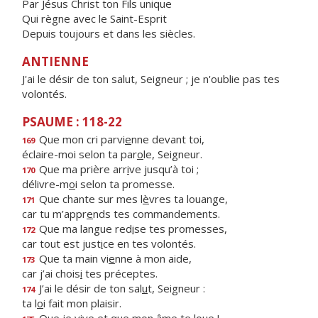
Par Jésus Christ ton Fils unique
Qui règne avec le Saint-Esprit
Depuis toujours et dans les siècles.
ANTIENNE
J'ai le désir de ton salut, Seigneur ; je n'oublie pas tes
volontés.
PSAUME : 118-22
Que mon cri parvi
e
nne devant toi,
169
éclaire-moi selon ta par
o
le, Seigneur.
Que ma prière arr
i
ve jusqu’à toi ;
170
délivre-m
o
i selon ta promesse.
Que chante sur mes l
è
vres ta louange,
171
car tu m’appr
e
nds tes commandements.
Que ma langue red
i
se tes promesses,
172
car tout est just
i
ce en tes volontés.
Que ta main vi
e
nne à mon aide,
173
car j’ai chois
i
tes préceptes.
J’ai le désir de ton sal
u
t, Seigneur :
174
ta l
o
i fait mon plaisir.