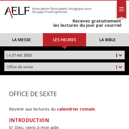
L'AELF
S'abonner
Association Épiscopale Liturgique
pour
les pays Francophones
Calendrier
Recevez gratuitement
Contact
les lectures du jour par courriel
LA MESSE
LES HEURES
LA BIBLE
Le
21 oct. 2023
|
Office de sexte
|
OFFICE DE SEXTE
Revenir aux lectures du
calendrier romain
.
INTRODUCTION
V/ Dieu, viens à mon aide,