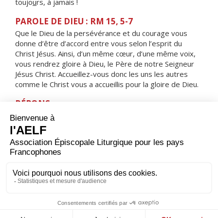
toujo
u
rs, à jamais !
PAROLE DE DIEU : RM 15, 5-7
Que le Dieu de la persévérance et du courage vous
donne d’être d’accord entre vous selon l’esprit du
Christ Jésus. Ainsi, d’un même cœur, d’une même voix,
vous rendrez gloire à Dieu, le Père de notre Seigneur
Jésus Christ. Accueillez-vous donc les uns les autres
comme le Christ vous a accueillis pour la gloire de Dieu.
RÉPONS
V/
Le Seigneur aime son peuple,
il donne aux humbles l'éclat de la victoire.
ORAISON
Seigneur, foyer brûlant de charité, accorde-nous une
telle ferveur que nous soyons capables de t'aimer plus
que tout et d'aimer nos frères à cause de toi. Par Jésus,
le Christ, notre Seigneur. Amen.