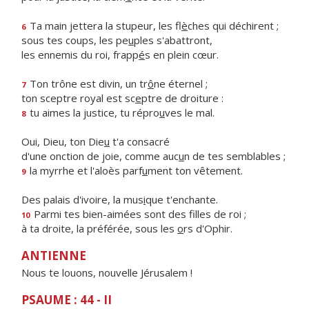
Ta main jettera la stupeur, les fl
è
ches qui déchirent ;
6
sous tes coups, les pe
u
ples s'abattront,
les ennemis du roi, frapp
é
s en plein cœur.
Ton trône est divin, un tr
ô
ne éternel ;
7
ton sceptre royal est sc
e
ptre de droiture :
tu aimes la justice, tu répro
u
ves le mal.
8
Oui, Dieu, ton Die
u
t'a consacré
d'une onction de joie, comme auc
u
n de tes semblables ;
la myrrhe et l'aloès parf
u
ment ton vêtement.
9
Des palais d'ivoire, la mus
i
que t'enchante.
Parmi tes bien-aimées sont des f
lles de roi ;
10
à ta droite, la préférée, sous les
o
rs d'Ophir.
ANTIENNE
Nous te louons, nouvelle Jérusalem !
PSAUME : 44 - II