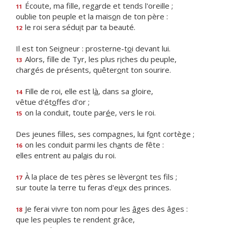
Écoute, ma fille, reg
a
rde et tends l'oreille ;
11
oublie ton peuple et la mais
o
n de ton père :
le roi sera sédu
i
t par ta beauté.
12
Il est ton Seigneur : prosterne-t
o
i devant lui.
Alors, fille de Tyr, les plus r
i
ches du peuple,
13
chargés de présents, quêter
o
nt ton sourire.
Fille de roi, elle est l
à
, dans sa gloire,
14
vêtue d'ét
o
ffes d'or ;
on la conduit, toute par
é
e, vers le roi.
15
Des jeunes filles, ses compagnes, lui f
o
nt cortège ;
on les conduit parmi les ch
a
nts de fête :
16
elles entrent au pal
a
is du roi.
À la place de tes pères se lèver
o
nt tes fils ;
17
sur toute la terre tu feras d'e
u
x des princes.
Je ferai vivre ton nom pour les
â
ges des âges :
18
que les peuples te rendent grâce,