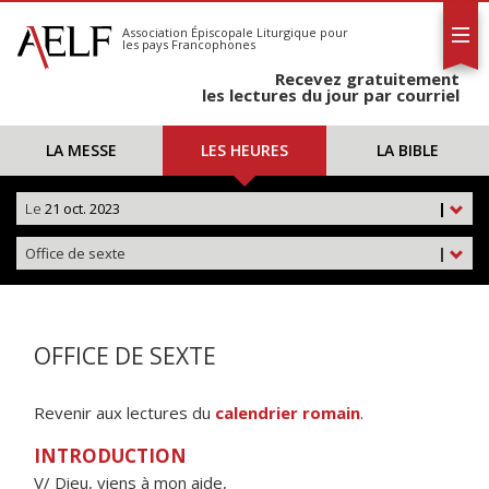
L'AELF
S'abonner
Association Épiscopale Liturgique
pour
les pays Francophones
Calendrier
Recevez gratuitement
Contact
les lectures du jour par courriel
LA MESSE
LES HEURES
LA BIBLE
Le
21 oct. 2023
|
Office de sexte
|
OFFICE DE SEXTE
Revenir aux lectures du
calendrier romain
.
INTRODUCTION
V/ Dieu, viens à mon aide,