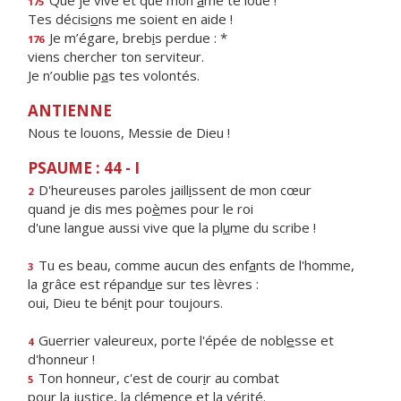
Que je vive et que mon
â
me te loue !
175
Tes décisi
o
ns me soient en aide !
Je m’égare, breb
i
s perdue : *
176
viens chercher ton serviteur.
Je n’oublie p
a
s tes volontés.
ANTIENNE
Nous te louons, Messie de Dieu !
PSAUME : 44 - I
D'heureuses paroles jaill
i
ssent de mon cœur
2
quand je dis mes po
è
mes pour le roi
d'une langue aussi vive que la pl
u
me du scribe !
Tu es beau, comme aucun des enf
a
nts de l'homme,
3
la grâce est répand
u
e sur tes lèvres :
oui, Dieu te bén
i
t pour toujours.
Guerrier valeureux, porte l'épée de nobl
e
sse et
4
d'honneur !
Ton honneur, c'est de cour
i
r au combat
5
pour la justice, la clém
e
nce et la vérité.