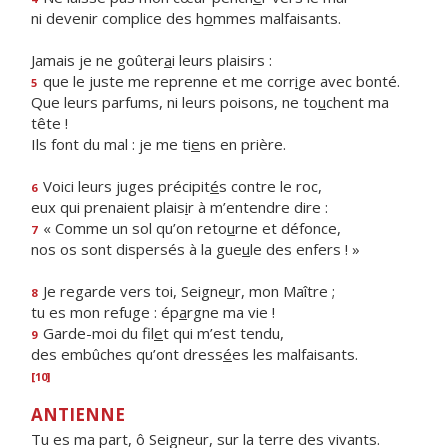
ni devenir complice des h
o
mmes malfaisants.
Jamais je ne goûter
a
i leurs plaisirs :
que le juste me reprenne et me corr
i
ge avec bonté.
5
Que leurs parfums, ni leurs poisons, ne to
u
chent ma
tête !
Ils font du mal : je me ti
e
ns en prière.
Voici leurs juges précipit
é
s contre le roc,
6
eux qui prenaient plais
i
r à m’entendre dire :
« Comme un sol qu’on reto
u
rne et défonce,
7
nos os sont dispersés à la gue
u
le des enfers ! »
Je regarde vers toi, Seigne
u
r, mon Maître ;
8
tu es mon refuge : ép
a
rgne ma vie !
Garde-moi du fil
e
t qui m’est tendu,
9
des embûches qu’ont dress
é
es les malfaisants.
[10]
ANTIENNE
Tu es ma part, ô Seigneur, sur la terre des vivants.