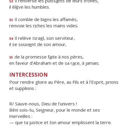
Il renverse les puiss
a
nts de leurs trônes,
52
il él
è
ve les humbles.
Il comble de bi
e
ns les affamés,
53
renvoie les r
i
ches les mains vides.
Il relève Isra
ë
l, son serviteur,
54
il se souvi
e
nt de son amour,
de la promesse f
a
ite à nos pères,
55
en faveur d'Abraham et de sa r
a
ce, à jamais.
INTERCESSION
Pour rendre gloire au Père, au Fils et à l’Esprit, prions
et supplions :
R/ Sauve-nous, Dieu de l’univers !
Béni sois-tu, Seigneur, pour le monde et ses
merveilles :
— que ta justice et ton amour emplissent la terre.