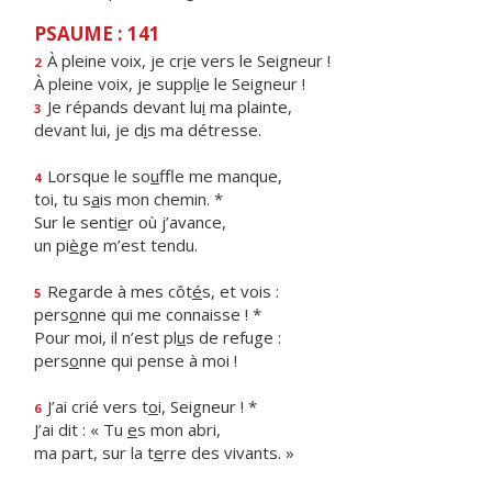
PSAUME : 141
À pleine voix, je cr
i
e vers le Seigneur !
2
À pleine voix, je suppl
i
e le Seigneur !
Je répands devant lu
i
ma plainte,
3
devant lui, je d
i
s ma détresse.
Lorsque le so
u
ffle me manque,
4
toi, tu s
a
is mon chemin. *
Sur le senti
e
r où j’avance,
un pi
è
ge m’est tendu.
Regarde à mes côt
é
s, et vois :
5
pers
o
nne qui me connaisse ! *
Pour moi, il n’est pl
u
s de refuge :
pers
o
nne qui pense à moi !
J’ai crié vers t
o
i, Seigneur ! *
6
J’ai dit : « Tu
e
s mon abri,
ma part, sur la t
e
rre des vivants. »