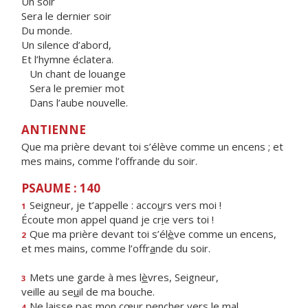
Un soir
Sera le dernier soir
Du monde.
Un silence d’abord,
Et l’hymne éclatera.
Un chant de louange
Sera le premier mot
Dans l’aube nouvelle.
ANTIENNE
Que ma prière devant toi s’élève comme un encens ; et
mes mains, comme l’offrande du soir.
PSAUME : 140
Seigneur, je t’appelle : acco
u
rs vers moi !
1
Écoute mon appel quand je cr
i
e vers toi !
Que ma prière devant toi s’él
è
ve comme un encens,
2
et mes mains, comme l’offr
a
nde du soir.
Mets une garde à mes l
è
vres, Seigneur,
3
veille au se
u
il de ma bouche.
Ne laisse pas mon cœur pench
e
r vers le mal
4