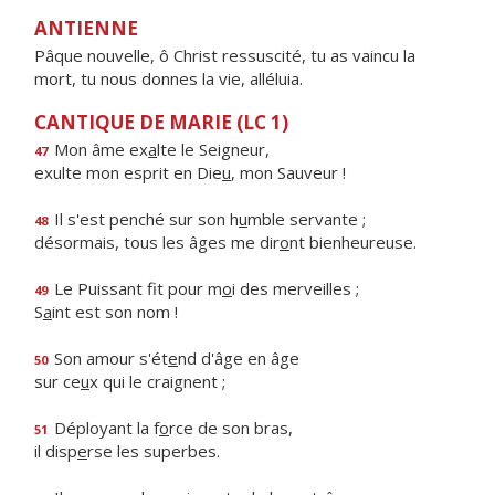
ANTIENNE
Pâque nouvelle, ô Christ ressuscité, tu as vaincu la
mort, tu nous donnes la vie, alléluia.
CANTIQUE DE MARIE (LC 1)
Mon âme ex
a
lte le Seigneur,
47
exulte mon esprit en Die
u
, mon Sauveur !
Il s'est penché sur son h
u
mble servante ;
48
désormais, tous les âges me dir
o
nt bienheureuse.
Le Puissant fit pour m
o
i des merveilles ;
49
S
a
int est son nom !
Son amour s'ét
e
nd d'âge en âge
50
sur ce
u
x qui le craignent ;
Déployant la f
o
rce de son bras,
51
il disp
e
rse les superbes.