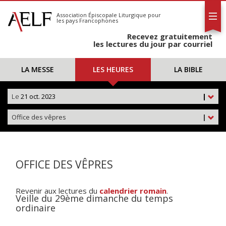
L'AELF
S'abonner
Association Épiscopale Liturgique
pour
les pays Francophones
Calendrier
Recevez gratuitement
Contact
les lectures du jour par courriel
LA MESSE
LES HEURES
LA BIBLE
Le
21 oct. 2023
|
Office des vêpres
|
OFFICE DES VÊPRES
Revenir aux lectures du
calendrier romain
.
Veille du 29ème dimanche du temps
ordinaire