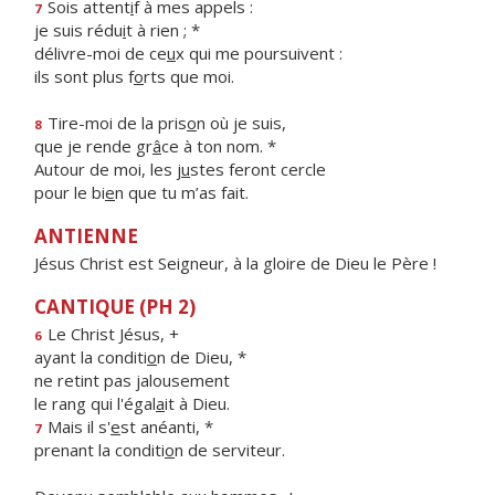
Sois attent
i
f à mes appels :
7
je suis rédu
i
t à rien ; *
délivre-moi de ce
u
x qui me poursuivent :
ils sont plus f
o
rts que moi.
Tire-moi de la pris
o
n où je suis,
8
que je rende gr
â
ce à ton nom. *
Autour de moi, les j
u
stes feront cercle
pour le bi
e
n que tu m’as fait.
ANTIENNE
Jésus Christ est Seigneur, à la gloire de Dieu le Père !
CANTIQUE (PH 2)
Le Christ Jésus, +
6
ayant la conditi
o
n de Dieu, *
ne retint pas jalousement
le rang qui l'égal
a
it à Dieu.
Mais il s'
e
st anéanti, *
7
prenant la conditi
o
n de serviteur.