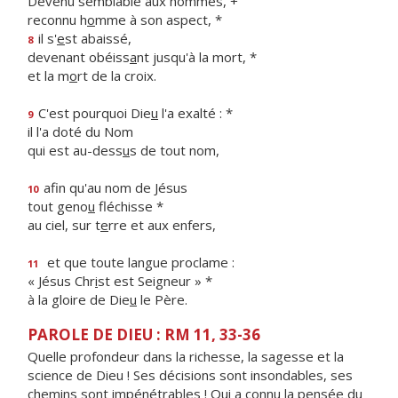
Devenu semblable aux hommes, +
reconnu h
o
mme à son aspect, *
il s'
e
st abaissé,
8
devenant obéiss
a
nt jusqu'à la mort, *
et la m
o
rt de la croix.
C'est pourquoi Die
u
l'a exalté : *
9
il l'a doté du Nom
qui est au-dess
u
s de tout nom,
afin qu'au nom de Jésus
10
tout geno
u
fléchisse *
au ciel, sur t
e
rre et aux enfers,
et que toute langue proclame :
11
« Jésus Chr
i
st est Seigneur » *
à la gloire de Die
u
le Père.
PAROLE DE DIEU : RM 11, 33-36
Quelle profondeur dans la richesse, la sagesse et la
science de Dieu ! Ses décisions sont insondables, ses
chemins sont impénétrables ! Qui a connu la pensée du