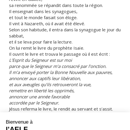
sa renommée se répandit dans toute la région.
Il enseignait dans les synagogues,
et tout le monde faisait son éloge.
Il vint à Nazareth, où il avait été élevé.
Selon son habitude, il entra dans la synagogue le jour du
sabbat,
et il se leva pour faire la lecture.
On lui remit le livre du prophète Isaïe.
Il ouvrit le livre et trouva le passage où il est écrit :
L’Esprit du Seigneur est sur moi
parce que le Seigneur m’a consacré par l’onction.
Il m’a envoyé porter la Bonne Nouvelle aux pauvres,
annoncer aux captifs leur libération,
et aux aveugles qu’ils retrouveront la vue,
remettre en liberté les opprimés,
annoncer une année favorable
accordée par le Seigneur.
Jésus referma le livre, le rendit au servant et s’assit.
Tous, dans la synagogue, avaient les yeux fixés sur lui.
Alors il se mit à leur dire :
« Aujourd’hui s’accomplit ce passage de l’Écriture