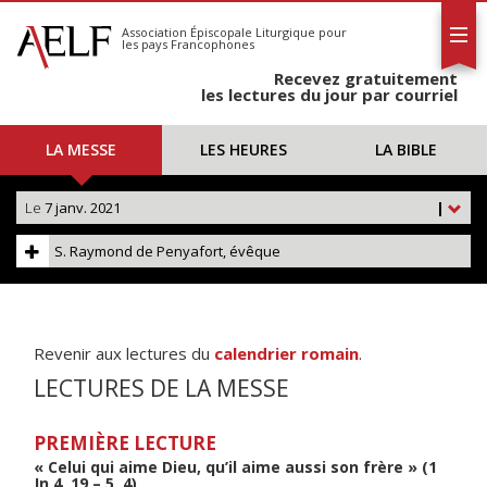
L'AELF
S'abonner
Association Épiscopale Liturgique
pour
les pays Francophones
Calendrier
Recevez gratuitement
Contact
les lectures du jour par courriel
LA MESSE
LES HEURES
LA BIBLE
Le
7 janv. 2021
|
S. Raymond de Penyafort, évêque
Revenir aux lectures du
calendrier romain
.
LECTURES DE LA MESSE
PREMIÈRE LECTURE
« Celui qui aime Dieu, qu’il aime aussi son frère » (1
Jn 4, 19 – 5, 4)