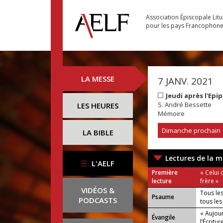
Association Épiscopale Lit
pour les pays Francophon
LA MESSE
7 JANV. 2021
Jeudi après l'Ep
S. André Bessette
LES HEURES
Mémoire
Dimanche prochain
LA BIBLE
Lectures de la m
L'AELF
Première
« Celui 
lecture
frère »
VIDÉOS &
Tous les
Psaume
PODCASTS
tous les
« Aujou
Évangile
l’Écritur