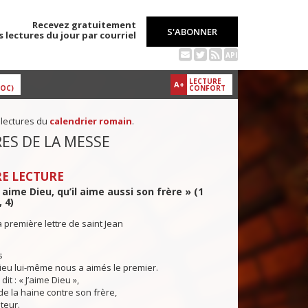
Recevez gratuitement
S'ABONNER
s lectures du jour par courriel
API
LECTURE
A+
DOC)
CONFORT
 lectures du
calendrier romain
.
ES DE LA MESSE
E LECTURE
i aime Dieu, qu’il aime aussi son frère » (1
, 4)
a première lettre de saint Jean
s
ieu lui-même nous a aimés le premier.
dit : « J’aime Dieu »,
 de la haine contre son frère,
teur.