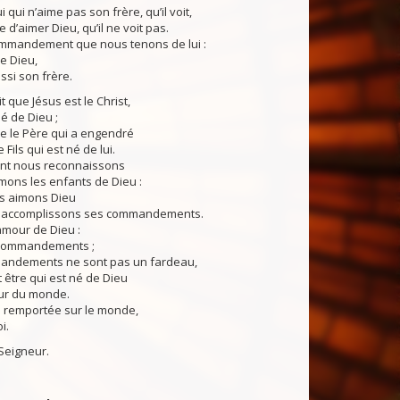
ui qui n’aime pas son frère, qu’il voit,
 d’aimer Dieu, qu’il ne voit pas.
commandement que nous tenons de lui :
me Dieu,
ssi son frère.
it que Jésus est le Christ,
né de Dieu ;
me le Père qui a engendré
 Fils qui est né de lui.
nt nous reconnaissons
mons les enfants de Dieu :
s aimons Dieu
s accomplissons ses commandements.
’amour de Dieu :
 commandements ;
andements ne sont pas un fardeau,
 être qui est né de Dieu
ur du monde.
re remportée sur le monde,
i.
Seigneur.