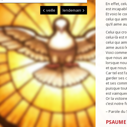
En effet, cel
est incapable
veille
lendemain
Et voici le 
celui qui ai
qu’il aime au
Celui qui cro
celui-là est 
celui qui ai
aime aussi le
Voici comme
que nous ai
lorsque nou
et que nou
Car tel est l
garder ses
et ses comm
puisque tout
est vainque
Or la victoi
c’est notre fo
– Parole du 
PSAUME