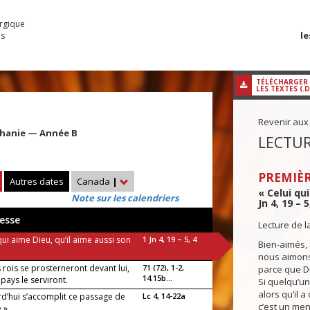
urgique
le
es
TÉLÉCHARGER
LES TEXTES (.
Revenir aux
iphanie — Année B
LECTUR
PREMIÈR
Autres dates
Canada
|
« Celui qu
Note sur les calendriers
Jn 4, 19 – 5
esse
Lecture de l
qui aime Dieu, qu’il aime aussi son
1 Jn 4, 19 – 5, 4
Bien-aimés,
nous aimon
 rois se prosterneront devant lui,
71 (72), 1-2,
parce que D
14.15b...
 pays le serviront.
Si quelqu’un 
alors qu’il a
rd’hui s’accomplit ce passage de
Lc 4, 14-22a
c’est un men
e »