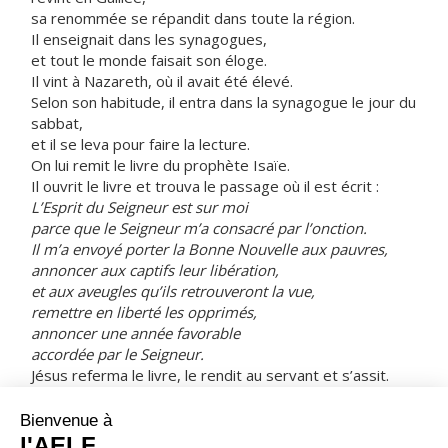
sa renommée se répandit dans toute la région.
Il enseignait dans les synagogues,
et tout le monde faisait son éloge.
Il vint à Nazareth, où il avait été élevé.
Selon son habitude, il entra dans la synagogue le jour du
sabbat,
et il se leva pour faire la lecture.
On lui remit le livre du prophète Isaïe.
Il ouvrit le livre et trouva le passage où il est écrit :
L’Esprit du Seigneur est sur moi
parce que le Seigneur m’a consacré par l’onction.
Il m’a envoyé porter la Bonne Nouvelle aux pauvres,
annoncer aux captifs leur libération,
et aux aveugles qu’ils retrouveront la vue,
remettre en liberté les opprimés,
annoncer une année favorable
accordée par le Seigneur.
Jésus referma le livre, le rendit au servant et s’assit.
Tous, dans la synagogue, avaient les yeux fixés sur lui.
Alors il se mit à leur dire :
« Aujourd’hui s’accomplit ce passage de l’Écriture