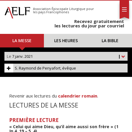
L'AELF
S'abonner
Association Épiscopale Liturgique
pour
les pays Francophones
Calendrier
Recevez gratuitement
Contact
les lectures du jour par courriel
LA MESSE
LES HEURES
LA BIBLE
Le
7 janv. 2021
|
S. Raymond de Penyafort, évêque
Revenir aux lectures du
calendrier romain
.
LECTURES DE LA MESSE
PREMIÈRE LECTURE
« Celui qui aime Dieu, qu’il aime aussi son frère » (1
Jn 4, 19 – 5, 4)