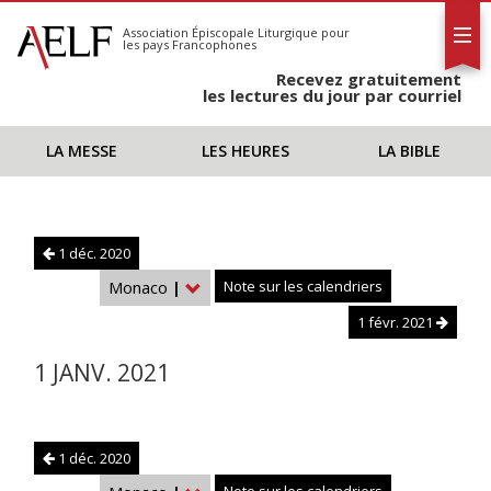
L'AELF
S'abonner
Association Épiscopale Liturgique
pour
les pays Francophones
Calendrier
Recevez gratuitement
Contact
les lectures du jour par courriel
LA MESSE
LES HEURES
LA BIBLE
1 déc. 2020
Monaco
|
Note sur les calendriers
1 févr. 2021
1 JANV. 2021
1 déc. 2020