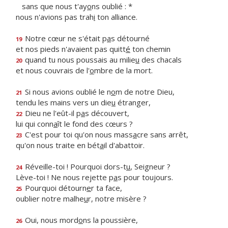
sans que nous t'ay
o
ns oublié : *
nous n'avions pas trah
i
ton alliance.
Notre cœur ne s'était p
a
s détourné
19
et nos pieds n'avaient pas quitt
é
ton chemin
quand tu nous poussais au milie
u
des chacals
20
et nous couvrais de l'
o
mbre de la mort.
Si nous avions oublié le n
o
m de notre Dieu,
21
tendu les mains vers un die
u
étranger,
Dieu ne l'eût-il p
a
s découvert,
22
lui qui conn
a
ît le fond des cœurs ?
C'est pour toi qu'on nous mass
a
cre sans arrêt,
23
qu'on nous traite en bét
a
il d'abattoir.
Réveille-toi ! Pourquoi dors-t
u
, Seigneur ?
24
Lève-toi ! Ne nous rejette p
a
s pour toujours.
Pourquoi détourn
e
r ta face,
25
oublier notre malhe
u
r, notre misère ?
Oui, nous mord
o
ns la poussière,
26