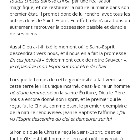
toutes choses dans le Christ
, par une réalisation
magnifique, et de restaurer la nature humaine dans son
premier état. Il promet donc de lui rendre, avec tous les
autres dons, le Saint-Esprit. En effet, elle n’aurait pas pu
autrement retrouver la possession paisible et durable
de ses biens.
Aussi Dieu a-t-il fixé le moment où le Saint-Esprit
descendrait vers nous, et il nous en a fait la promesse :
En ces jours-là
– évidemment ceux de notre Sauveur –,
je répandrai mon Esprit sur tout être de chair
.
Lorsque le temps de cette générosité a fait venir sur
cette terre le Fils unique incarné, c’est-à-dire un homme
né d’une femme
, selon la sainte Écriture, Dieu le Père
nous a encore donné son Esprit, et le premier qui le
reçut fut le Christ, comme étant le premier exemplaire
de la nature renouvelée. Jean le Baptiste l’affirme :
J’ai
vu l’Esprit descendre du ciel et demeurer sur lui
. ~
Si l’on dit que le Christ a reçu le Saint-Esprit, c’est en
tant qu’il s’est fait homme et en tant qu’il convenait à