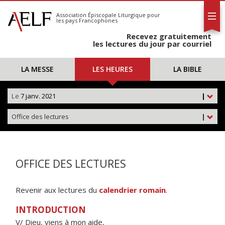
L'AELF
S'abonner
Association Épiscopale Liturgique
pour
les pays Francophones
Calendrier
Recevez gratuitement
Contact
les lectures du jour par courriel
LA MESSE
LES HEURES
LA BIBLE
Le
7 janv. 2021
|
Office des lectures
|
OFFICE DES LECTURES
Revenir aux lectures du
calendrier romain
.
INTRODUCTION
V/ Dieu, viens à mon aide,