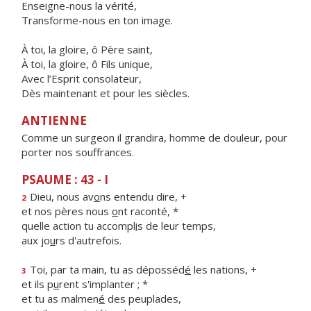
Enseigne-nous la vérité,
Transforme-nous en ton image.
À toi, la gloire, ô Père saint,
À toi, la gloire, ô Fils unique,
Avec l’Esprit consolateur,
Dès maintenant et pour les siècles.
ANTIENNE
Comme un surgeon il grandira, homme de douleur, pour
porter nos souffrances.
PSAUME : 43 - I
Dieu, nous av
o
ns entendu dire, +
2
et nos pères nous
o
nt raconté, *
quelle action tu accompl
i
s de leur temps,
aux jo
u
rs d'autrefois.
Toi, par ta main, tu as déposséd
é
les nations, +
3
et ils p
u
rent s'implanter ; *
et tu as malmen
é
des peuplades,