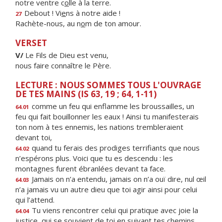
notre ventre c
o
lle à la terre.
Debout ! Vi
e
ns à notre aide !
27
Rachète-nous, au n
o
m de ton amour.
VERSET
V/
Le Fils de Dieu est venu,
nous faire connaître le Père.
LECTURE : NOUS SOMMES TOUS L'OUVRAGE
DE TES MAINS (IS 63, 19 ; 64, 1-11)
comme un feu qui enflamme les broussailles, un
64.01
feu qui fait bouillonner les eaux ! Ainsi tu manifesterais
ton nom à tes ennemis, les nations trembleraient
devant toi,
quand tu ferais des prodiges terrifiants que nous
64.02
n’espérons plus. Voici que tu es descendu : les
montagnes furent ébranlées devant ta face.
Jamais on n’a entendu, jamais on n’a ouï dire, nul œil
64.03
n’a jamais vu un autre dieu que toi agir ainsi pour celui
qui l’attend.
Tu viens rencontrer celui qui pratique avec joie la
64.04
justice, qui se souvient de toi en suivant tes chemins.