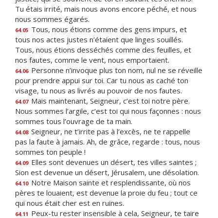
Tu étais irrité, mais nous avons encore péché, et nous
nous sommes égarés.
Tous, nous étions comme des gens impurs, et
64.05
tous nos actes justes n’étaient que linges souillés.
Tous, nous étions desséchés comme des feuilles, et
nos fautes, comme le vent, nous emportaient.
Personne n’invoque plus ton nom, nul ne se réveille
64.06
pour prendre appui sur toi. Car tu nous as caché ton
visage, tu nous as livrés au pouvoir de nos fautes.
Mais maintenant, Seigneur, c’est toi notre père.
64.07
Nous sommes l’argile, c’est toi qui nous façonnes : nous
sommes tous l’ouvrage de ta main.
Seigneur, ne t’irrite pas à l’excès, ne te rappelle
64.08
pas la faute à jamais. Ah, de grâce, regarde : tous, nous
sommes ton peuple !
Elles sont devenues un désert, tes villes saintes ;
64.09
Sion est devenue un désert, Jérusalem, une désolation.
Notre Maison sainte et resplendissante, où nos
64.10
pères te louaient, est devenue la proie du feu ; tout ce
qui nous était cher est en ruines.
Peux-tu rester insensible à cela, Seigneur, te taire
64.11