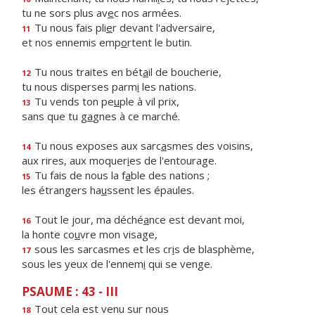
tu ne sors plus av
e
c nos armées.
Tu nous fais pli
e
r devant l'adversaire,
11
et nos ennemis emp
o
rtent le butin.
Tu nous traites en bét
a
il de boucherie,
12
tu nous disperses parm
i
les nations.
Tu vends ton pe
u
ple à vil prix,
13
sans que tu g
a
gnes à ce marché.
Tu nous exposes aux sarc
a
smes des voisins,
14
aux rires, aux moquer
i
es de l'entourage.
Tu fais de nous la f
a
ble des nations ;
15
les étrangers ha
u
ssent les épaules.
Tout le jour, ma déché
a
nce est devant moi,
16
la honte co
u
vre mon visage,
sous les sarcasmes et les cr
i
s de blasphème,
17
sous les yeux de l'ennem
i
qui se venge.
PSAUME : 43 - III
Tout cela est venu sur nous
18