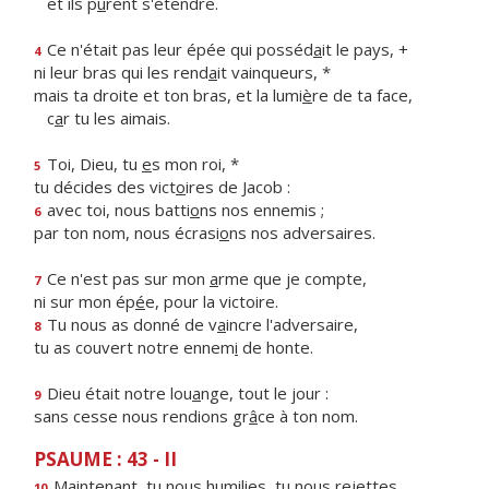
et ils p
u
rent s'étendre.
Ce n'était pas leur épée qui posséd
a
it le pays, +
4
ni leur bras qui les rend
a
it vainqueurs, *
mais ta droite et ton bras, et la lumi
è
re de ta face,
c
a
r tu les aimais.
Toi, Dieu, tu
e
s mon roi, *
5
tu décides des vict
o
ires de Jacob :
avec toi, nous batti
o
ns nos ennemis ;
6
par ton nom, nous écrasi
o
ns nos adversaires.
Ce n'est pas sur mon
a
rme que je compte,
7
ni sur mon ép
é
e, pour la victoire.
Tu nous as donné de v
a
incre l'adversaire,
8
tu as couvert notre ennem
i
de honte.
Dieu était notre lou
a
nge, tout le jour :
9
sans cesse nous rendions gr
â
ce à ton nom.
PSAUME : 43 - II
Maintenant, tu nous humil
i
es, tu nous rejettes,
10