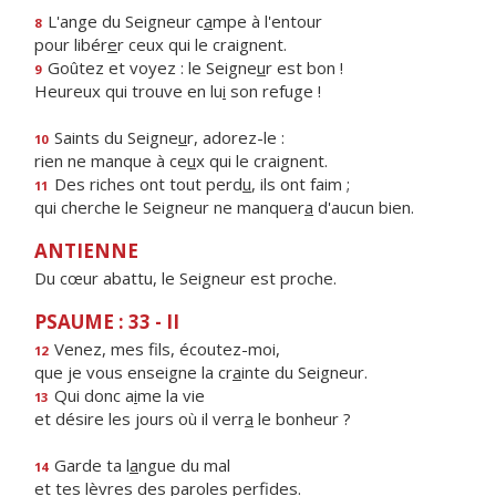
L'ange du Seigneur c
a
mpe à l'entour
8
pour libér
e
r ceux qui le craignent.
Goûtez et voyez : le Seigne
u
r est bon !
9
Heureux qui trouve en lu
i
son refuge !
Saints du Seigne
u
r, adorez-le :
10
rien ne manque à ce
u
x qui le craignent.
Des riches ont tout perd
u
, ils ont faim ;
11
qui cherche le Seigneur ne manquer
a
d'aucun bien.
ANTIENNE
Du cœur abattu, le Seigneur est proche.
PSAUME : 33 - II
Venez, mes f
ls, écoutez-moi,
12
que je vous enseigne la cr
a
inte du Seigneur.
Qui donc a
i
me la vie
13
et désire les jours où il verr
a
le bonheur ?
Garde ta l
a
ngue du mal
14
et tes lèvres des par
o
les perfides.