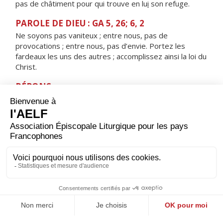
pas de châtiment pour qui trouve en lu
i
son refuge.
PAROLE DE DIEU : GA 5, 26; 6, 2
Ne soyons pas vaniteux ; entre nous, pas de
provocations ; entre nous, pas d’envie. Portez les
fardeaux les uns des autres ; accomplissez ainsi la loi du
Christ.
RÉPONS
V/
Qu’il est bon, qu’il est doux pour des frères,
de vivre ensemble et d’être unis.
ORAISON
Seigneur, foyer brûlant de charité, accorde-nous une
telle ferveur que nous soyons capables de t’aimer plus
que tout et d’aimer nos frères à cause de toi. Par Jésus,
le Christ, notre Seigneur. Amen.