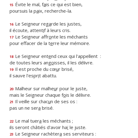
Évite le mal, f
a
is ce qui est bien,
15
poursuis la p
a
ix, recherche-la.
Le Seigneur reg
a
rde les justes,
16
il écoute, attent
i
f à leurs cris.
Le Seigneur affr
o
nte les méchants
17
pour effacer de la t
e
rre leur mémoire.
Le Seigneur ent
e
nd ceux qui l'appellent :
18
de toutes leurs ang
o
isses, il les délivre.
Il est proche du cœ
u
r brisé,
19
il sauve l'espr
i
t abattu.
Malheur sur malhe
u
r pour le juste,
20
mais le Seigneur chaque f
o
is le délivre.
Il veille sur chac
u
n de ses os :
21
pas un ne ser
a
brisé.
Le mal tuer
a
les méchants ;
22
ils seront châtiés d'avoir ha
ï
le juste.
Le Seigneur rachèter
a
ses serviteurs :
23