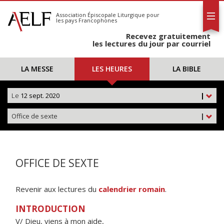
L'AELF
S'abonner
Association Épiscopale Liturgique
pour
les pays Francophones
Calendrier
Recevez gratuitement
Contact
les lectures du jour par courriel
LA MESSE
LES HEURES
LA BIBLE
Le
12 sept. 2020
|
Office de sexte
|
OFFICE DE SEXTE
Revenir aux lectures du
calendrier romain
.
INTRODUCTION
V/ Dieu, viens à mon aide,