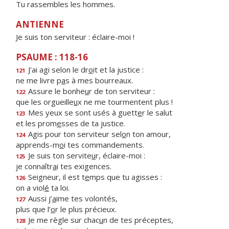
Tu rassembles les hommes.
ANTIENNE
Je suis ton serviteur : éclaire-moi !
PSAUME : 118-16
J’ai agi selon le dr
o
it et la justice :
121
ne me livre p
a
s à mes bourreaux.
Assure le bonhe
u
r de ton serviteur :
122
que les orgueille
u
x ne me tourmentent plus !
Mes yeux se sont usés à guett
e
r le salut
123
et les prom
e
sses de ta justice.
Agis pour ton serviteur sel
o
n ton amour,
124
apprends-m
o
i tes commandements.
Je suis ton servite
u
r, éclaire-moi :
125
je connaîtr
a
i tes exigences.
Seigneur, il est t
e
mps que tu agisses :
126
on a viol
é
ta loi.
Aussi j’
a
ime tes volontés,
127
plus que l’
o
r le plus précieux.
Je me règle sur chac
u
n de tes préceptes,
128