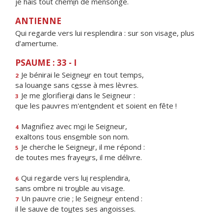
je hais tout chem
i
n de mensonge.
ANTIENNE
Qui regarde vers lui resplendira : sur son visage, plus
d’amertume.
PSAUME : 33 - I
Je bénirai le Seigne
u
r en tout temps,
2
sa louange sans c
e
sse à mes lèvres.
Je me glorifier
a
i dans le Seigneur :
3
que les pauvres m'ent
e
ndent et soient en fête !
Magnifiez avec m
o
i le Seigneur,
4
exaltons tous ens
e
mble son nom.
Je cherche le Seigne
u
r, il me répond :
5
de toutes mes fraye
u
rs, il me délivre.
Qui regarde vers lu
i
resplendira,
6
sans ombre ni tro
u
ble au visage.
Un pauvre crie ; le Seigne
u
r entend :
7
il le sauve de to
u
tes ses angoisses.