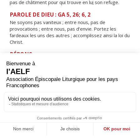
pas de châtiment pour qui trouve en lu
i
son refuge.
PAROLE DE DIEU : GA 5, 26; 6, 2
Ne soyons pas vaniteux ; entre nous, pas de
provocations ; entre nous, pas d’envie. Portez les
fardeaux les uns des autres ; accomplissez ainsi la loi du
Christ.
RÉPONS
V/
Qu’il est bon, qu’il est doux pour des frères,
de vivre ensemble et d’être unis.
ORAISON
Seigneur, foyer brûlant de charité, accorde-nous une
telle ferveur que nous soyons capables de t’aimer plus
que tout et d’aimer nos frères à cause de toi. Par Jésus,
le Christ, notre Seigneur. Amen.