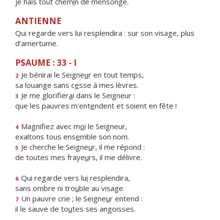
je hais tout chem
i
n de mensonge.
ANTIENNE
Qui regarde vers lui resplendira : sur son visage, plus
d’amertume.
PSAUME : 33 - I
Je bénirai le Seigne
u
r en tout temps,
2
sa louange sans c
e
sse à mes lèvres.
Je me glorifier
a
i dans le Seigneur :
3
que les pauvres m'ent
e
ndent et soient en fête !
Magnifiez avec m
o
i le Seigneur,
4
exaltons tous ens
e
mble son nom.
Je cherche le Seigne
u
r, il me répond :
5
de toutes mes fraye
u
rs, il me délivre.
Qui regarde vers lu
i
resplendira,
6
sans ombre ni tro
u
ble au visage.
Un pauvre crie ; le Seigne
u
r entend :
7
il le sauve de to
u
tes ses angoisses.