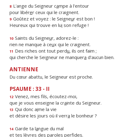
L'ange du Seigneur c
a
mpe à l'entour
8
pour libér
e
r ceux qui le craignent.
Goûtez et voyez : le Seigne
u
r est bon !
9
Heureux qui trouve en lu
i
son refuge !
Saints du Seigne
u
r, adorez-le :
10
rien ne manque à ce
u
x qui le craignent.
Des riches ont tout perd
u
, ils ont faim ;
11
qui cherche le Seigneur ne manquer
a
d'aucun bien.
ANTIENNE
Du cœur abattu, le Seigneur est proche.
PSAUME : 33 - II
Venez, mes f
ls, écoutez-moi,
12
que je vous enseigne la cr
a
inte du Seigneur.
Qui donc a
i
me la vie
13
et désire les jours où il verr
a
le bonheur ?
Garde ta l
a
ngue du mal
14
et tes lèvres des par
o
les perfides.