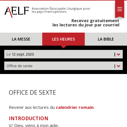
L'AELF
S'abonner
Association Épiscopale Liturgique
pour
les pays Francophones
Calendrier
Recevez gratuitement
Contact
les lectures du jour par courriel
LA MESSE
LES HEURES
LA BIBLE
Le
12 sept. 2020
|
Office de sexte
|
OFFICE DE SEXTE
Revenir aux lectures du
calendrier romain
.
INTRODUCTION
V/ Dieu, viens à mon aide,