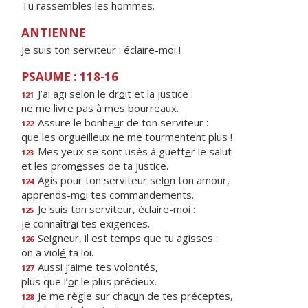
Tu rassembles les hommes.
ANTIENNE
Je suis ton serviteur : éclaire-moi !
PSAUME : 118-16
J’ai agi selon le dr
o
it et la justice :
121
ne me livre p
a
s à mes bourreaux.
Assure le bonhe
u
r de ton serviteur :
122
que les orgueille
u
x ne me tourmentent plus !
Mes yeux se sont usés à guett
e
r le salut
123
et les prom
e
sses de ta justice.
Agis pour ton serviteur sel
o
n ton amour,
124
apprends-m
o
i tes commandements.
Je suis ton servite
u
r, éclaire-moi :
125
je connaîtr
a
i tes exigences.
Seigneur, il est t
e
mps que tu agisses :
126
on a viol
é
ta loi.
Aussi j’
a
ime tes volontés,
127
plus que l’
o
r le plus précieux.
Je me règle sur chac
u
n de tes préceptes,
128