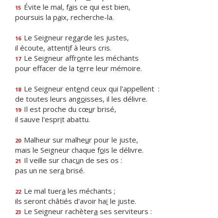
Évite le mal, f
a
is ce qui est bien,
15
poursuis la p
a
ix, recherche-la.
Le Seigneur reg
a
rde les justes,
16
il écoute, attent
i
f à leurs cris.
Le Seigneur affr
o
nte les méchants
17
pour effacer de la t
e
rre leur mémoire.
Le Seigneur ent
e
nd ceux qui l'appellent :
18
de toutes leurs ang
o
isses, il les délivre.
Il est proche du cœ
u
r brisé,
19
il sauve l'espr
i
t abattu.
Malheur sur malhe
u
r pour le juste,
20
mais le Seigneur chaque f
o
is le délivre.
Il veille sur chac
u
n de ses os :
21
pas un ne ser
a
brisé.
Le mal tuer
a
les méchants ;
22
ils seront châtiés d'avoir ha
ï
le juste.
Le Seigneur rachèter
a
ses serviteurs :
23