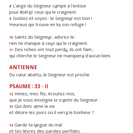
L'ange du Seigneur c
a
mpe à l'entour
8
pour libér
e
r ceux qui le craignent.
Goûtez et voyez : le Seigne
u
r est bon !
9
Heureux qui trouve en lu
i
son refuge !
Saints du Seigne
u
r, adorez-le :
10
rien ne manque à ce
u
x qui le craignent.
Des riches ont tout perd
u
, ils ont faim ;
11
qui cherche le Seigneur ne manquer
a
d'aucun bien.
ANTIENNE
Du cœur abattu, le Seigneur est proche.
PSAUME : 33 - II
Venez, mes f
ls, écoutez-moi,
12
que je vous enseigne la cr
a
inte du Seigneur.
Qui donc a
i
me la vie
13
et désire les jours où il verr
a
le bonheur ?
Garde ta l
a
ngue du mal
14
et tes lèvres des par
o
les perfides.