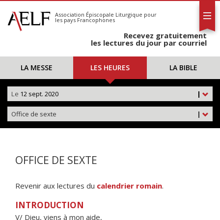
L'AELF
S'abonner
Association Épiscopale Liturgique
pour
les pays Francophones
Calendrier
Recevez gratuitement
Contact
les lectures du jour par courriel
LA MESSE
LES HEURES
LA BIBLE
Le
12 sept. 2020
|
Office de sexte
|
OFFICE DE SEXTE
Revenir aux lectures du
calendrier romain
.
INTRODUCTION
V/ Dieu, viens à mon aide,