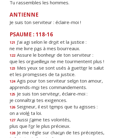
Tu rassembles les hommes.
ANTIENNE
Je suis ton serviteur : éclaire-moi !
PSAUME : 118-16
J’ai agi selon le dr
o
it et la justice :
121
ne me livre p
a
s à mes bourreaux.
Assure le bonhe
u
r de ton serviteur :
122
que les orgueille
u
x ne me tourmentent plus !
Mes yeux se sont usés à guett
e
r le salut
123
et les prom
e
sses de ta justice.
Agis pour ton serviteur sel
o
n ton amour,
124
apprends-m
o
i tes commandements.
Je suis ton servite
u
r, éclaire-moi :
125
je connaîtr
a
i tes exigences.
Seigneur, il est t
e
mps que tu agisses :
126
on a viol
é
ta loi.
Aussi j’
a
ime tes volontés,
127
plus que l’
o
r le plus précieux.
Je me règle sur chac
u
n de tes préceptes,
128