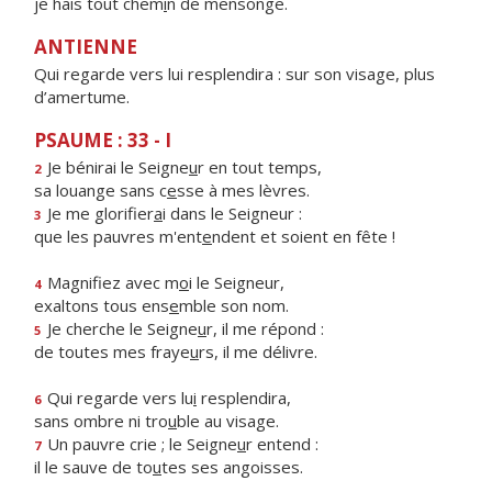
je hais tout chem
i
n de mensonge.
ANTIENNE
Qui regarde vers lui resplendira : sur son visage, plus
d’amertume.
PSAUME : 33 - I
Je bénirai le Seigne
u
r en tout temps,
2
sa louange sans c
e
sse à mes lèvres.
Je me glorifier
a
i dans le Seigneur :
3
que les pauvres m'ent
e
ndent et soient en fête !
Magnifiez avec m
o
i le Seigneur,
4
exaltons tous ens
e
mble son nom.
Je cherche le Seigne
u
r, il me répond :
5
de toutes mes fraye
u
rs, il me délivre.
Qui regarde vers lu
i
resplendira,
6
sans ombre ni tro
u
ble au visage.
Un pauvre crie ; le Seigne
u
r entend :
7
il le sauve de to
u
tes ses angoisses.