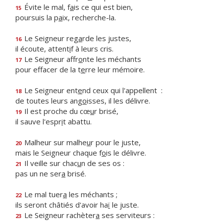
Évite le mal, f
a
is ce qui est bien,
15
poursuis la p
a
ix, recherche-la.
Le Seigneur reg
a
rde les justes,
16
il écoute, attent
i
f à leurs cris.
Le Seigneur affr
o
nte les méchants
17
pour effacer de la t
e
rre leur mémoire.
Le Seigneur ent
e
nd ceux qui l'appellent :
18
de toutes leurs ang
o
isses, il les délivre.
Il est proche du cœ
u
r brisé,
19
il sauve l'espr
i
t abattu.
Malheur sur malhe
u
r pour le juste,
20
mais le Seigneur chaque f
o
is le délivre.
Il veille sur chac
u
n de ses os :
21
pas un ne ser
a
brisé.
Le mal tuer
a
les méchants ;
22
ils seront châtiés d'avoir ha
ï
le juste.
Le Seigneur rachèter
a
ses serviteurs :
23