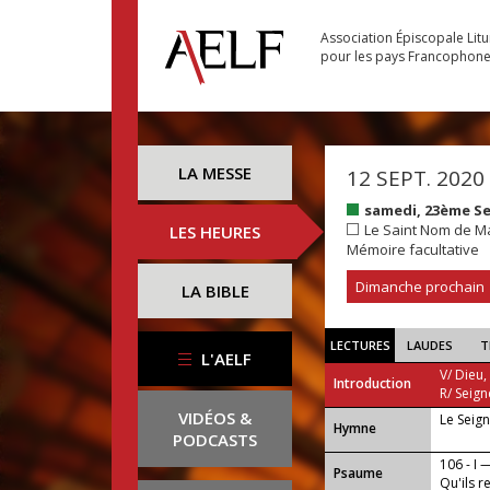
Association Épiscopale Lit
pour les pays Francophon
LA MESSE
12 SEPT. 2020
samedi, 23ème S
Le Saint Nom de M
LES HEURES
Mémoire facultative
Dimanche prochain
LA BIBLE
LECTURES
LAUDES
T
L'AELF
V/ Dieu,
Introduction
R/ Seign
VIDÉOS &
Le Seig
...
Hymne
PODCASTS
106 - I 
Psaume
Qu'ils 