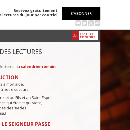
Recevez gratuitement
S'ABONNER
s lectures du jour par courriel
API
LECTURE
A+
CONFORT
 DES LECTURES
 lectures du
calendrier romain
.
UCTION
ns à mon aide,
 à notre secours.
e, et au Fils et au Saint-Esprit,
st, qui était et qui vient,
cles des siècles.
ia.)
 LE SEIGNEUR PASSE