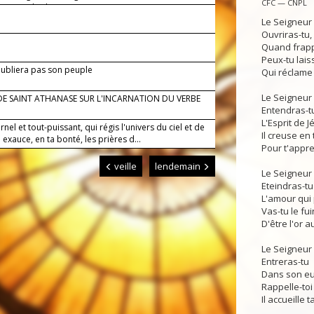
CFC — CNPL
les pour les hommes.
Le Seigneur 
Ouvriras-tu,
Quand frapp
Peux-tu lais
oubliera pas son peuple
Qui réclame t
Le Seigneur 
DE SAINT ATHANASE SUR L'INCARNATION DU VERBE
Entendras-t
L'Esprit de J
rnel et tout-puissant, qui régis l'univers du ciel et de
Il creuse en 
 : exauce, en ta bonté, les prières d...
Pour t'appre
veille
lendemain
Le Seigneur 
Eteindras-tu
L'amour qui 
Vas-tu le fui
D'être l'or a
Le Seigneur 
Entreras-tu
Dans son euc
Rappelle-to
Il accueille t