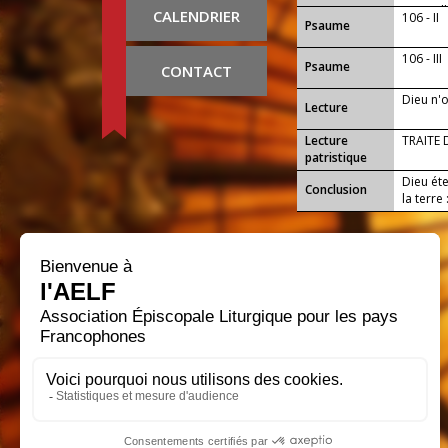
merveil
CALENDRIER
106 - II
Psaume
106 - III
Psaume
CONTACT
Dieu n'
Lecture
Lecture
TRAITE 
patristique
Dieu éte
Conclusion
la terre