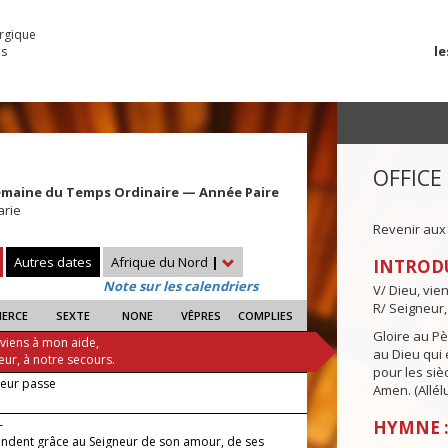
urgique
le
es
OFFICE
emaine du Temps Ordinaire — Année Paire
arie
Revenir aux
Autres dates
Afrique du Nord
|
INTROD
Note sur les calendriers
V/ Dieu, vie
R/ Seigneur,
IERCE
SEXTE
NONE
VÊPRES
COMPLIES
Gloire au Pèr
 viens à mon aide,
au Dieu qui e
eur, à notre secours.
pour les siè
neur passe
Amen. (Allélu
—
HYMNE :
rendent grâce au Seigneur de son amour, de ses