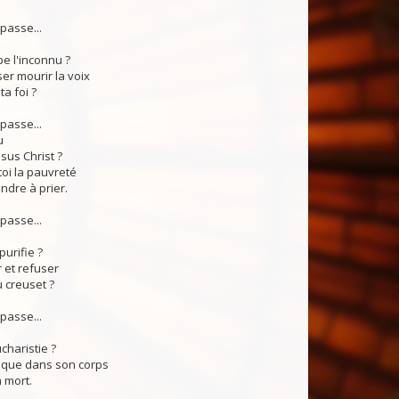
passe...
e l'inconnu ?
ser mourir la voix
a foi ?
passe...
u
ésus Christ ?
toi la pauvreté
ndre à prier.
passe...
purifie ?
r et refuser
u creuset ?
passe...
haristie ?
i que dans son corps
a mort.