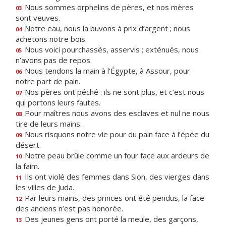
Nous sommes orphelins de pères, et nos mères
03
sont veuves.
Notre eau, nous la buvons à prix d’argent ; nous
04
achetons notre bois.
Nous voici pourchassés, asservis ; exténués, nous
05
n’avons pas de repos.
Nous tendons la main à l’Égypte, à Assour, pour
06
notre part de pain.
Nos pères ont péché : ils ne sont plus, et c’est nous
07
qui portons leurs fautes.
Pour maîtres nous avons des esclaves et nul ne nous
08
tire de leurs mains.
Nous risquons notre vie pour du pain face à l’épée du
09
désert.
Notre peau brûle comme un four face aux ardeurs de
10
la faim.
Ils ont violé des femmes dans Sion, des vierges dans
11
les villes de Juda.
Par leurs mains, des princes ont été pendus, la face
12
des anciens n’est pas honorée.
Des jeunes gens ont porté la meule, des garçons,
13