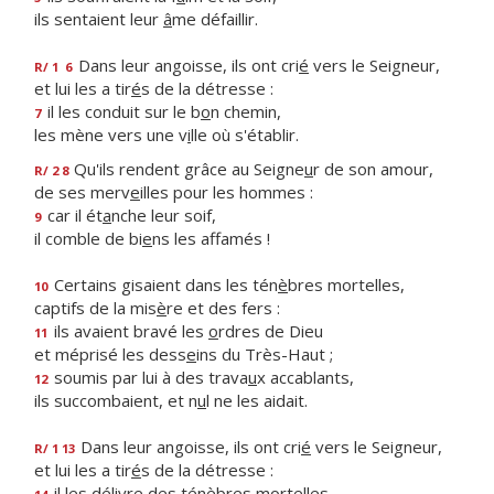
ils sentaient leur
â
me défaillir.
Dans leur angoisse, ils ont cri
é
vers le Seigneur,
R/ 1
6
et lui les a tir
é
s de la détresse :
il les conduit sur le b
o
n chemin,
7
les mène vers une v
i
lle où s'établir.
Qu'ils rendent grâce au Seigne
u
r de son amour,
R/ 2 8
de ses merv
e
illes pour les hommes :
car il ét
a
nche leur soif,
9
il comble de bi
e
ns les affamés !
Certains gisaient dans les tén
è
bres mortelles,
10
captifs de la mis
è
re et des fers :
ils avaient bravé les
o
rdres de Dieu
11
et méprisé les dess
e
ins du Très-Haut ;
soumis par lui à des trava
u
x accablants,
12
ils succombaient, et n
u
l ne les aidait.
Dans leur angoisse, ils ont cri
é
vers le Seigneur,
R/ 1 13
et lui les a tir
é
s de la détresse :
il les délivre des tén
è
bres mortelles,