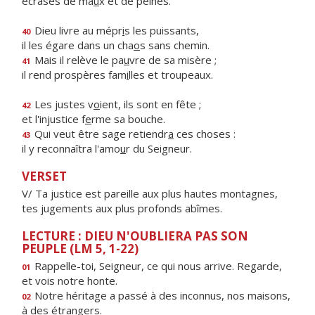
écrasés de ma
u
x et de peines.
Dieu livre au mépr
i
s les puissants,
40
il les égare dans un cha
o
s sans chemin.
Mais il relève le pa
u
vre de sa misère ;
41
il rend prospères fam
i
lles et troupeaux.
Les justes v
o
ient, ils sont en fête ;
42
et l'injustice f
e
rme sa bouche.
Qui veut être sage retiendr
a
ces choses :
43
il y reconnaîtra l'amo
u
r du Seigneur.
VERSET
V/ Ta justice est pareille aux plus hautes montagnes,
tes jugements aux plus profonds abîmes.
LECTURE : DIEU N'OUBLIERA PAS SON
PEUPLE (LM 5, 1-22)
Rappelle-toi, Seigneur, ce qui nous arrive. Regarde,
01
et vois notre honte.
Notre héritage a passé à des inconnus, nos maisons,
02
à des étrangers.