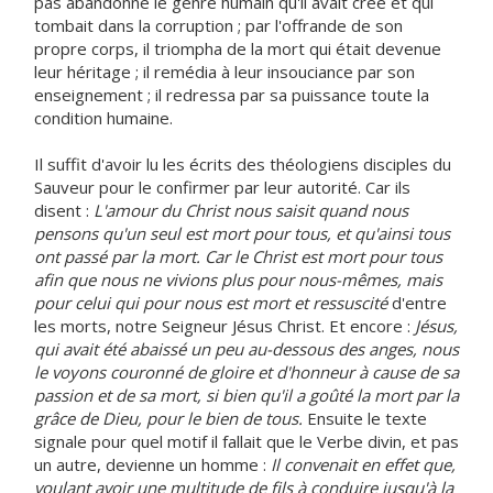
pas abandonné le genre humain qu'il avait créé et qui
tombait dans la corruption ; par l'offrande de son
propre corps, il triompha de la mort qui était devenue
leur héritage ; il remédia à leur insouciance par son
enseignement ; il redressa par sa puissance toute la
condition humaine.
Il suffit d'avoir lu les écrits des théologiens disciples du
Sauveur pour le confirmer par leur autorité. Car ils
disent :
L'amour du Christ nous saisit quand nous
pensons qu'un seul est mort pour tous, et qu'ainsi tous
ont passé par la mort. Car le Christ est mort pour tous
afin que nous ne vivions plus pour nous-mêmes, mais
pour celui qui pour nous est mort et ressuscité
d'entre
les morts, notre Seigneur Jésus Christ. Et encore :
Jésus,
qui avait été abaissé un peu au-dessous des anges, nous
le voyons couronné de gloire et d'honneur à cause de sa
passion et de sa mort, si bien qu'il a goûté la mort par la
grâce de Dieu, pour le bien de tous.
Ensuite le texte
signale pour quel motif il fallait que le Verbe divin, et pas
un autre, devienne un homme :
Il convenait en effet que,
voulant avoir une multitude de fils à conduire jusqu'à la