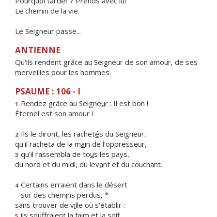
Pourquoi tarder ? Prends avec lui
Le chemin de la vie.
Le Seigneur passe...
ANTIENNE
Qu'ils rendent grâce au Seigneur de son amour, de ses
merveilles pour les hommes.
PSAUME : 106 - I
Rendez grâce au Seigne
u
r : Il est bon !
1
Étern
e
l est son amour !
Ils le diront, les rachet
é
s du Seigneur,
2
qu'il racheta de la m
a
in de l'oppresseur,
qu'il rassembla de to
u
s les pays,
3
du nord et du midi, du lev
a
nt et du couchant.
Certains erraient dans le désert
4
sur des chem
i
ns perdus, *
sans trouver de v
i
lle où s'établir :
ils souffraient la f
a
im et la soif,
5