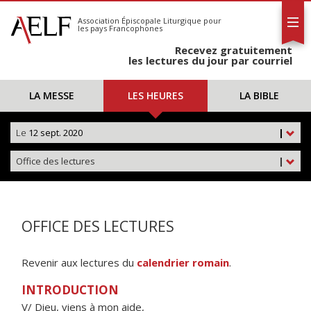
L'AELF
S'abonner
Association Épiscopale Liturgique
pour
les pays Francophones
Calendrier
Recevez gratuitement
Contact
les lectures du jour par courriel
LA MESSE
LES HEURES
LA BIBLE
Le
12 sept. 2020
|
Office des lectures
|
OFFICE DES LECTURES
Revenir aux lectures du
calendrier romain
.
INTRODUCTION
V/ Dieu, viens à mon aide,