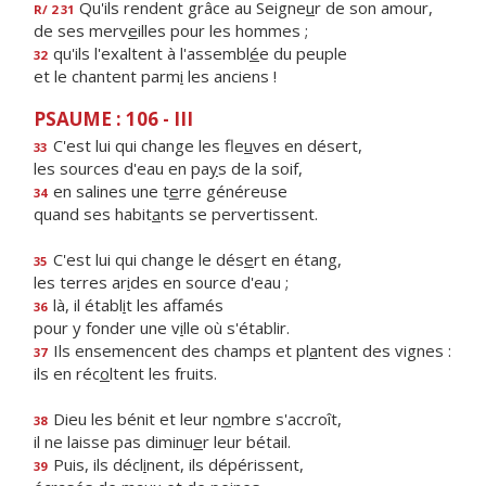
Qu'ils rendent grâce au Seigne
u
r de son amour,
R/ 2 31
de ses merv
e
illes pour les hommes ;
qu'ils l'exaltent à l'assembl
é
e du peuple
32
et le chantent parm
i
les anciens !
PSAUME : 106 - III
C'est lui qui change les fle
u
ves en désert,
33
les sources d'eau en pa
y
s de la soif,
en salines une t
e
rre généreuse
34
quand ses habit
a
nts se pervertissent.
C'est lui qui change le dés
e
rt en étang,
35
les terres ar
i
des en source d'eau ;
là, il établ
i
t les affamés
36
pour y fonder une v
i
lle où s'établir.
Ils ensemencent des champs et pl
a
ntent des vignes :
37
ils en réc
o
ltent les fruits.
Dieu les bénit et leur n
o
mbre s'accroît,
38
il ne laisse pas diminu
e
r leur bétail.
Puis, ils décl
i
nent, ils dépérissent,
39