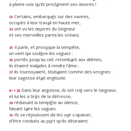
à pleine voix qu'ils procl
a
ment ses œuvres !
Certains, embarqu
é
s sur des navires,
23
occupés à leur trav
a
il en haute mer,
ont vu les œ
u
vres du Seigneur
24
et ses merveilles parm
i
les océans.
Il parle, et prov
o
que la tempête,
25
un vent qui soul
è
ve les vagues :
portés jusqu'au ciel, retomb
a
nt aux abîmes,
26
ils étaient mal
a
des à rendre l'âme ;
ils tournoyaient, titub
a
ient comme des ivrognes :
27
leur sagesse ét
a
it engloutie.
Dans leur angoisse, ils ont cri
é
vers le Seigneur,
R/ 1 28
et lui les a tir
é
s de la détresse,
réduisant la temp
ê
te au silence,
29
faisant t
a
ire les vagues.
Ils se réjouissent de les v
o
ir s'apaiser,
30
d'être conduits au p
o
rt qu'ils désiraient.