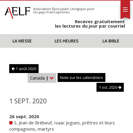
L'AELF
S'abonner
Association Épiscopale Liturgique
pour
les pays Francophones
Calendrier
Recevez gratuitement
Contact
les lectures du jour par courriel
LA MESSE
LES HEURES
LA BIBLE
1 août 2020
Canada
|
Note sur les calendriers
1 oct. 2020
1 SEPT. 2020
26 sept. 2020
S. Jean de Brébeuf, Isaac Jogues, prêtres et leurs
compagnons, martyrs