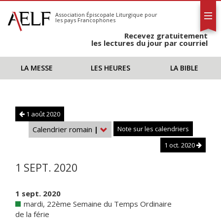
L'AELF
S'abonner
Association Épiscopale Liturgique
pour
les pays Francophones
Calendrier
Recevez gratuitement
Contact
les lectures du jour par courriel
LA MESSE
LES HEURES
LA BIBLE
1 août 2020
Calendrier romain
|
Note sur les calendriers
1 oct. 2020
1 SEPT. 2020
1 sept. 2020
mardi, 22ème Semaine du Temps Ordinaire
de la férie