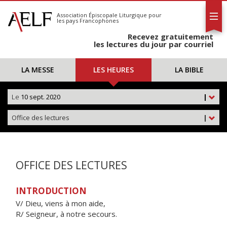
L'AELF
S'abonner
Association Épiscopale Liturgique
pour
les pays Francophones
Calendrier
Recevez gratuitement
Contact
les lectures du jour par courriel
LA MESSE
LES HEURES
LA BIBLE
Le
10 sept. 2020
|
Office des lectures
|
OFFICE DES LECTURES
INTRODUCTION
V/ Dieu, viens à mon aide,
R/ Seigneur, à notre secours.