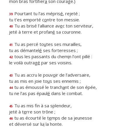
mon bras fortifier
a
son courage.)
Pourtant tu l’as mépris
é
, rejeté ;
39
tu t’es emporté c
o
ntre ton messie.
Tu as brisé l’alliance av
e
c ton serviteur,
40
jeté à terre et profan
é
sa couronne.
Tu as percé to
u
tes ses murailles,
41
tu as démantel
é
ses forteresses ;
tous les passants du chem
i
n l’ont pillé :
42
le voilà outrag
é
par ses voisins.
Tu as accru le pouv
o
ir de l’adversaire,
43
tu as mis en joie to
u
s ses ennemis ;
tu as émoussé le tranch
a
nt de son épée,
44
tu ne l’as pas épaul
é
dans le combat.
Tu as mis f
n à sa splendeur,
45
jeté à t
e
rre son trône ;
tu as écourté le t
e
mps de sa jeunesse
46
et déversé sur lu
i
la honte.