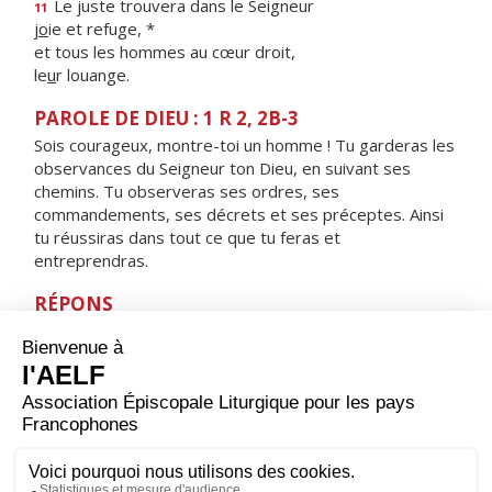
Le juste trouvera dans le Seigneur
11
j
o
ie et refuge, *
et tous les hommes au cœur droit,
le
u
r louange.
PAROLE DE DIEU : 1 R 2, 2B-3
Sois courageux, montre-toi un homme ! Tu garderas les
observances du Seigneur ton Dieu, en suivant ses
chemins. Tu observeras ses ordres, ses
commandements, ses décrets et ses préceptes. Ainsi
tu réussiras dans tout ce que tu feras et
entreprendras.
RÉPONS
V/ Guide-moi, Seigneur, sur la voie de tes volontés,
ta loi fait mon plaisir.
ORAISON
Seigneur, foyer brûlant de charité, accorde-nous une
telle ferveur que nous soyons capables de t’aimer plus
que tout et d’aimer nos frères à cause de toi. Par Jésus,