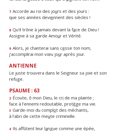
Accorde au roi des jo
u
rs et des jours :
7
que ses années devi
e
nnent des siècles !
Qu’il trône à jamais devant la f
a
ce de Dieu !
8
Assigne à sa garde Amo
u
r et Vérité.
Alors, je chanterai sans c
e
sse ton nom,
9
j’accomplirai mon vœu jo
u
r après jour.
ANTIENNE
Le juste trouvera dans le Seigneur sa joie et son
refuge.
PSAUME : 63
Écoute, ô mon Dieu, le cr
i
de ma plainte ;
2
face à l’ennemi redoutable, prot
è
ge ma vie.
Garde-moi du compl
o
t des méchants,
3
à l’abri de cette me
u
te criminelle.
Ils affûtent leur l
a
ngue comme une épée,
4