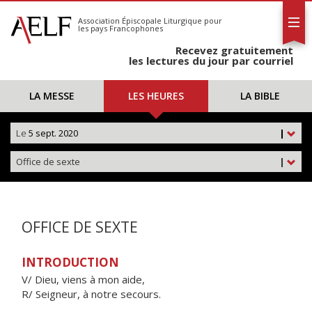
L'AELF
S'abonner
Association Épiscopale Liturgique
pour
les pays Francophones
Calendrier
Recevez gratuitement
Contact
les lectures du jour par courriel
LA MESSE
LES HEURES
LA BIBLE
Le
5 sept. 2020
|
Office de sexte
|
OFFICE DE SEXTE
INTRODUCTION
V/ Dieu, viens à mon aide,
R/ Seigneur, à notre secours.