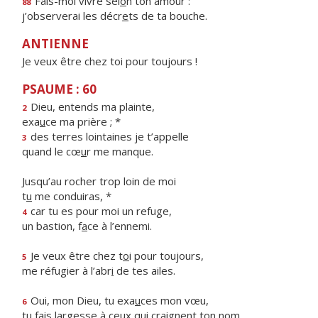
Fais-moi vivre sel
o
n ton amour :
88
j’observerai les décr
e
ts de ta bouche.
ANTIENNE
Je veux être chez toi pour toujours !
PSAUME : 60
Dieu, entends ma plainte,
2
exa
u
ce ma prière ; *
des terres lointaines je t’appelle
3
quand le cœ
u
r me manque.
Jusqu’au rocher trop loin de moi
t
u
me conduiras, *
car tu es pour moi un refuge,
4
un bastion, f
a
ce à l’ennemi.
Je veux être chez t
o
i pour toujours,
5
me réfugier à l’abr
i
de tes ailes.
Oui, mon Dieu, tu exa
u
ces mon vœu,
6
tu fais largesse à ceux qui cr
a
ignent ton nom.