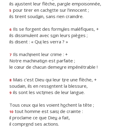
ils ajustent leur flèche, par
o
le empoisonnée,
pour tirer en cach
e
tte sur l’innocent ;
5
ils tirent soud
a
in, sans rien craindre.
Ils se forgent des form
u
les maléfiques, +
6
ils dissimulent avec s
o
in leurs pièges ;
ils disent : « Qu
i
les verra ? »
Ils mach
i
nent leur crime : +
7
Notre machinati
o
n est parfaite ;
le cœur de chacun deme
u
re impénétrable !
Mais c’est Dieu qui leur t
i
re une flèche, +
8
soudain, ils en ress
e
ntent la blessure,
ils sont les vict
i
mes de leur langue.
9
Tous ceux qui les voient h
o
chent la tête ;
tout homme est sais
i
de crainte :
10
il proclame ce que Die
u
a fait,
il compr
e
nd ses actions.