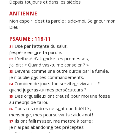
Depuis toujours et dans les siècles.
ANTIENNE
Mon espoir, c’est ta parole : aide-moi, Seigneur mon
Dieu !
PSAUME : 118-11
Usé par l’att
e
nte du salut,
81
j’espère enc
o
re ta parole.
L’œil usé d’att
e
ndre tes promesses,
82
j’ai dit : « Quand vas-t
u
me consoler ? »
Devenu comme une outre durc
i
e par la fumée,
83
je n’oublie p
a
s tes commandements.
Combien de jours ton servite
u
r vivra-t-il ?
84
quand jugeras-t
u
mes persécuteurs ?
Des orgueilleux ont creusé pour m
o
i une fosse
85
au mépr
i
s de ta loi.
Tous tes ordres ne s
o
nt que fidélité ;
86
mensonge, mes poursuiv
a
nts : aide-moi !
Ils ont failli m’us
e
r, me mettre à terre :
87
je n’ai pas abandonn
é
tes préceptes.