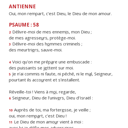
ANTIENNE
Oui, mon rempart, c’est Dieu, le Dieu de mon amour.
PSAUME : 58
Délivre-moi de mes ennem
i
s, mon Dieu ;
2
de mes agresse
u
rs, protège-moi.
Délivre-moi des h
o
mmes criminels ;
3
des meurtri
e
rs, sauve-moi.
Voici qu’on me prép
a
re une embuscade :
4
des puissants se j
e
ttent sur moi.
Je n’ai commis ni faute, ni péché, ni le m
a
l, Seigneur,
5
pourtant ils acco
u
rent et s’installent.
Réveille-toi ! Viens à m
o
i, regarde,
Seigneur, Dieu de l’univ
e
rs, Dieu d’Israël :
6
Auprès de toi, ma forter
e
sse, je veille ;
10
oui, mon remp
a
rt, c’est Dieu !
Le Dieu de mon amo
u
r vient à moi :
11
avec lui je déf
e mes adversaires.