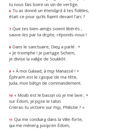
tu nous fais boire un v
i
n de vertige.
Tu as donné un étend
a
rd à tes fidèles,
6
était-ce pour qu’ils fu
i
ent devant l’arc ?
Que tes bien-aim
é
s soient libérés ;
7
sauve-les par ta dr
o
ite, réponds-nous !
Dans le sanctuaire, Die
u
a parlé : +
8
« Je triomphe ! Je part
a
ge Sichem,
je divise la vall
é
e de Soukkôt.
« À moi Galaad, à m
o
i Manassé ! +
9
Éphraïm est le c
a
sque de ma tête,
Juda, mon bât
o
n de commandement.
« Moab est le bass
i
n où je me lave ; +
10
sur Édom, je p
o
se le talon.
Crieras-tu victoire sur m
o
i, Philistie ? »
Qui me conduir
a
dans la Ville-forte,
11
qui me mèner
a
jusqu’en Édom,