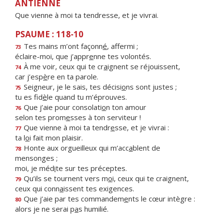
ANTIENNE
Que vienne à moi ta tendresse, et je vivrai.
PSAUME : 118-10
Tes mains m’ont façonn
é
, affermi ;
73
éclaire-moi, que j’appr
e
nne tes volontés.
À me voir, ceux qui te cr
a
ignent se réjouissent,
74
car j’esp
è
re en ta parole.
Seigneur, je le sais, tes décisi
o
ns sont justes ;
75
tu es fid
è
le quand tu m’éprouves.
Que j’aie pour consolati
o
n ton amour
76
selon tes prom
e
sses à ton serviteur !
Que vienne à moi ta tendr
e
sse, et je vivrai :
77
ta l
o
i fait mon plaisir.
Honte aux orgueilleux qui m’acc
a
blent de
78
mensonges ;
moi, je méd
i
te sur tes préceptes.
Qu’ils se tournent vers m
o
i, ceux qui te craignent,
79
ceux qui conn
a
issent tes exigences.
Que j’aie par tes commandem
e
nts le cœur intègre :
80
alors je ne serai p
a
s humilié.