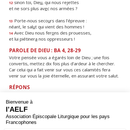
sinon toi, Die
u
, qui nous rejettes
12
et ne sors plus av
e
c nos armées ?
Porte-nous seco
u
rs dans l’épreuve :
13
néant, le sal
u
t qui vient des hommes !
Avec Dieu nous fer
o
ns des prouesses,
14
et lui piétiner
a
nos oppresseurs !
PAROLE DE DIEU : BA 4, 28-29
Votre pensée vous a égarés loin de Dieu ; une fois
convertis, mettez dix fois plus d’ardeur à le chercher.
Car celui qui a fait venir sur vous ces calamités fera
venir sur vous la joie éternelle, en assurant votre salut.
RÉPONS
V/
Près du Seigneur est l’amour,
près de lui abonde le rachat.
ORAISON
Nous te prions, Seigneur Jésus Christ, à l’heure où tu fus
élevé sur la croix pour le rachat du monde et où les