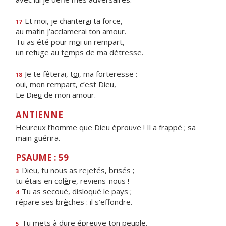
Et moi, je chanter
a
i ta force,
17
au matin j’acclamer
a
i ton amour.
Tu as été pour m
o
i un rempart,
un refuge au t
e
mps de ma détresse.
Je te fêterai, t
o
i, ma forteresse :
18
oui, mon remp
a
rt, c’est Dieu,
Le Die
u
de mon amour.
ANTIENNE
Heureux l’homme que Dieu éprouve ! Il a frappé ; sa
main guérira.
PSAUME : 59
Dieu, tu nous as rejet
é
s, brisés ;
3
tu étais en col
è
re, reviens-nous !
Tu as secoué, disloqu
é
le pays ;
4
répare ses br
è
ches : il s’effondre.
Tu mets à dure épre
u
ve ton peuple,
5