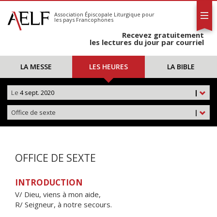
L'AELF
S'abonner
Association Épiscopale Liturgique
pour
les pays Francophones
Calendrier
Recevez gratuitement
Contact
les lectures du jour par courriel
LA MESSE
LES HEURES
LA BIBLE
Le
4 sept. 2020
|
Office de sexte
|
OFFICE DE SEXTE
INTRODUCTION
V/ Dieu, viens à mon aide,
R/ Seigneur, à notre secours.