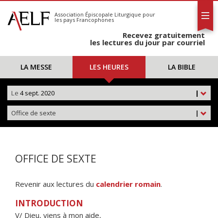
L'AELF
S'abonner
Association Épiscopale Liturgique
pour
les pays Francophones
Calendrier
Recevez gratuitement
Contact
les lectures du jour par courriel
LA MESSE
LES HEURES
LA BIBLE
Le
4 sept. 2020
|
Office de sexte
|
OFFICE DE SEXTE
Revenir aux lectures du
calendrier romain
.
INTRODUCTION
V/ Dieu, viens à mon aide,