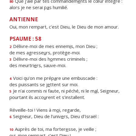
Que j’aie par tes commandem
e
nts le cœur intègre :
80
alors je ne serai p
a
s humilié.
ANTIENNE
Oui, mon rempart, c’est Dieu, le Dieu de mon amour.
PSAUME : 58
Délivre-moi de mes ennem
i
s, mon Dieu ;
2
de mes agresse
u
rs, protège-moi.
Délivre-moi des h
o
mmes criminels ;
3
des meurtri
e
rs, sauve-moi.
Voici qu’on me prép
a
re une embuscade :
4
des puissants se j
e
ttent sur moi.
Je n’ai commis ni faute, ni péché, ni le m
a
l, Seigneur,
5
pourtant ils acco
u
rent et s’installent.
Réveille-toi ! Viens à m
o
i, regarde,
Seigneur, Dieu de l’univ
e
rs, Dieu d’Israël :
6
Auprès de toi, ma forter
e
sse, je veille ;
10
oui, mon remp
a
rt, c’est Dieu !