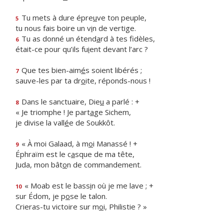
Tu mets à dure épre
u
ve ton peuple,
5
tu nous fais boire un v
i
n de vertige.
Tu as donné un étend
a
rd à tes fidèles,
6
était-ce pour qu’ils fu
i
ent devant l’arc ?
Que tes bien-aim
é
s soient libérés ;
7
sauve-les par ta dr
o
ite, réponds-nous !
Dans le sanctuaire, Die
u
a parlé : +
8
« Je triomphe ! Je part
a
ge Sichem,
je divise la vall
é
e de Soukkôt.
« À moi Galaad, à m
o
i Manassé ! +
9
Éphraïm est le c
a
sque de ma tête,
Juda, mon bât
o
n de commandement.
« Moab est le bass
i
n où je me lave ; +
10
sur Édom, je p
o
se le talon.
Crieras-tu victoire sur m
o
i, Philistie ? »