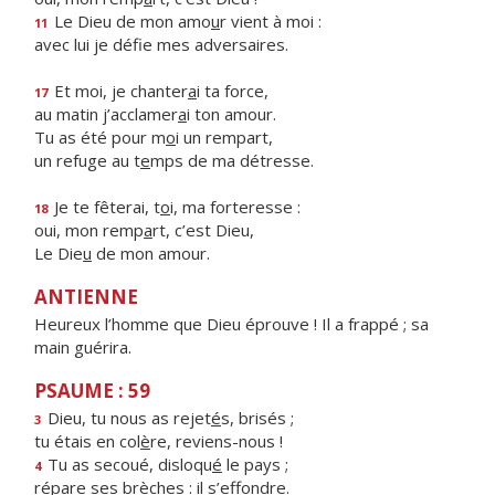
Le Dieu de mon amo
u
r vient à moi :
11
avec lui je déf
e mes adversaires.
Et moi, je chanter
a
i ta force,
17
au matin j’acclamer
a
i ton amour.
Tu as été pour m
o
i un rempart,
un refuge au t
e
mps de ma détresse.
Je te fêterai, t
o
i, ma forteresse :
18
oui, mon remp
a
rt, c’est Dieu,
Le Die
u
de mon amour.
ANTIENNE
Heureux l’homme que Dieu éprouve ! Il a frappé ; sa
main guérira.
PSAUME : 59
Dieu, tu nous as rejet
é
s, brisés ;
3
tu étais en col
è
re, reviens-nous !
Tu as secoué, disloqu
é
le pays ;
4
répare ses br
è
ches : il s’effondre.