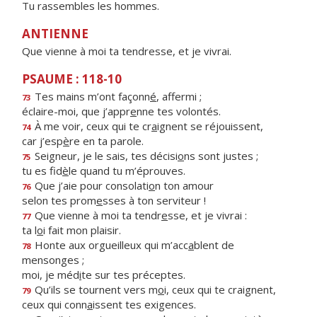
Tu rassembles les hommes.
ANTIENNE
Que vienne à moi ta tendresse, et je vivrai.
PSAUME : 118-10
Tes mains m’ont façonn
é
, affermi ;
73
éclaire-moi, que j’appr
e
nne tes volontés.
À me voir, ceux qui te cr
a
ignent se réjouissent,
74
car j’esp
è
re en ta parole.
Seigneur, je le sais, tes décisi
o
ns sont justes ;
75
tu es fid
è
le quand tu m’éprouves.
Que j’aie pour consolati
o
n ton amour
76
selon tes prom
e
sses à ton serviteur !
Que vienne à moi ta tendr
e
sse, et je vivrai :
77
ta l
o
i fait mon plaisir.
Honte aux orgueilleux qui m’acc
a
blent de
78
mensonges ;
moi, je méd
i
te sur tes préceptes.
Qu’ils se tournent vers m
o
i, ceux qui te craignent,
79
ceux qui conn
a
issent tes exigences.