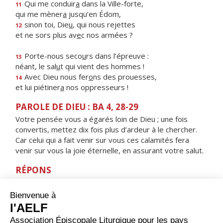
Qui me conduir
a
dans la Ville-forte,
11
qui me mèner
a
jusqu’en Édom,
sinon toi, Die
u
, qui nous rejettes
12
et ne sors plus av
e
c nos armées ?
Porte-nous seco
u
rs dans l’épreuve :
13
néant, le sal
u
t qui vient des hommes !
Avec Dieu nous fer
o
ns des prouesses,
14
et lui piétiner
a
nos oppresseurs !
PAROLE DE DIEU : BA 4, 28-29
Votre pensée vous a égarés loin de Dieu ; une fois
convertis, mettez dix fois plus d’ardeur à le chercher.
Car celui qui a fait venir sur vous ces calamités fera
venir sur vous la joie éternelle, en assurant votre salut.
RÉPONS
V/
Près du Seigneur est l’amour,
près de lui abonde le rachat.
ORAISON