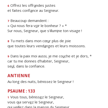
Offrez les offr
a
ndes justes
6
et faites confi
a
nce au Seigneur.
Beaucoup demandent :
7
« Qui nous fera v
o
ir le bonheur ? » *
Sur nous, Seigneur, que s'illum
i
ne ton visage !
Tu mets dans mon cœ
u
r plus de joie
8
que toutes leurs vend
a
nges et leurs moissons.
Dans la paix moi aussi, je me co
u
che et je dors, *
9
car tu me donnes d'habiter, Seigneur,
se
u
l, dans la confiance.
ANTIENNE
Au long des nuits, bénissez le Seigneur !
PSAUME : 133
Vous tous, béniss
e
z le Seigneur,
1
vous qui serv
e
z le Seigneur,
qui veillez dans la mais
o
n du Seigneur