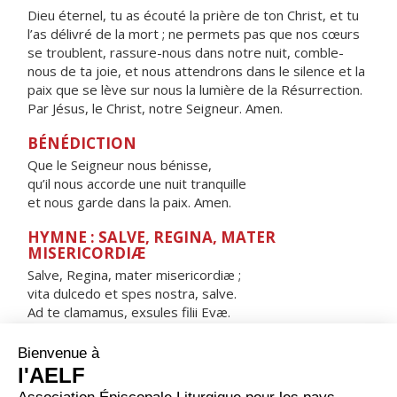
Dieu éternel, tu as écouté la prière de ton Christ, et tu
l’as délivré de la mort ; ne permets pas que nos cœurs
se troublent, rassure-nous dans notre nuit, comble-
nous de ta joie, et nous attendrons dans le silence et la
paix que se lève sur nous la lumière de la Résurrection.
Par Jésus, le Christ, notre Seigneur. Amen.
BÉNÉDICTION
Que le Seigneur nous bénisse,
qu’il nous accorde une nuit tranquille
et nous garde dans la paix. Amen.
HYMNE : SALVE, REGINA, MATER
MISERICORDIÆ
Salve, Regina, mater misericordiæ ;
vita dulcedo et spes nostra, salve.
Ad te clamamus, exsules filii Evæ.
Ad te suspiramus, gementes et flentes
in hac lacrimarum valle.
Eia ergo, advocata nostra,