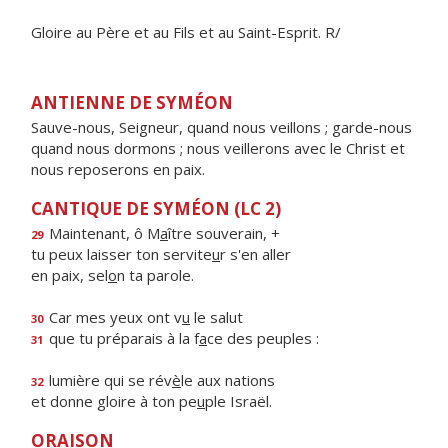
Gloire au Père et au Fils et au Saint-Esprit. R/
ANTIENNE DE SYMÉON
Sauve-nous, Seigneur, quand nous veillons ; garde-nous
quand nous dormons ; nous veillerons avec le Christ et
nous reposerons en paix.
CANTIQUE DE SYMÉON (LC 2)
Maintenant, ô M
a
ître souverain, +
29
tu peux laisser ton servite
u
r s'en aller
en paix, sel
o
n ta parole.
Car mes yeux ont v
u
le salut
30
que tu préparais à la f
a
ce des peuples :
31
lumière qui se rév
è
le aux nations
32
et donne gloire à ton pe
u
ple Israël.
ORAISON