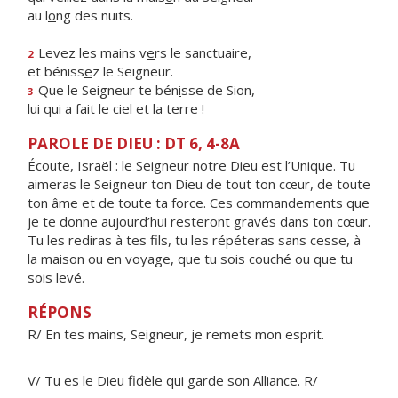
au l
o
ng des nuits.
Levez les mains v
e
rs le sanctuaire,
2
et béniss
e
z le Seigneur.
Que le Seigneur te bén
i
sse de Sion,
3
lui qui a fait le ci
e
l et la terre !
PAROLE DE DIEU : DT 6, 4-8A
Écoute, Israël : le Seigneur notre Dieu est l’Unique. Tu
aimeras le Seigneur ton Dieu de tout ton cœur, de toute
ton âme et de toute ta force. Ces commandements que
je te donne aujourd’hui resteront gravés dans ton cœur.
Tu les rediras à tes fils, tu les répéteras sans cesse, à
la maison ou en voyage, que tu sois couché ou que tu
sois levé.
RÉPONS
R/ En tes mains, Seigneur, je remets mon esprit.
V/ Tu es le Dieu fidèle qui garde son Alliance. R/