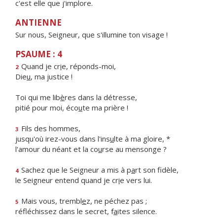
c'est elle que j'implore.
ANTIENNE
Sur nous, Seigneur, que s'illumine ton visage !
PSAUME : 4
Quand je cr
i
e, réponds-moi,
2
Die
u
, ma justice !
Toi qui me lib
è
res dans la détresse,
pitié pour moi, éco
u
te ma prière !
Fils des hommes,
3
jusqu'où irez-vous dans l'ins
u
lte à ma gloire, *
l'amour du néant et la co
u
rse au mensonge ?
Sachez que le Seigneur a mis à p
a
rt son fidèle,
4
le Seigneur entend quand je cr
i
e vers lui.
Mais vous, trembl
e
z, ne péchez pas ;
5
réfléchissez dans le secret, f
a
ites silence.