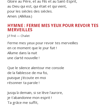
Gloire au Père, et au Fils et au Saint-Esprit,
au Dieu qui est, qui était et qui vient,
pour les siècles des siècles.
Amen. (Alléluia.)
HYMNE : FERME MES YEUX POUR REVOIR TES
MERVEILLES
J.F Frié — Chalet
Ferme mes yeux pour revoir tes merveilles
en ce moment que le jour fuit !
Allume dans la nuit
une clarté nouvelle !
Que le silence alentour me console
de la faiblesse de ma foi,
puisque j'écoute en moi
résonner ta parole !
Jusqu'à demain, si se lève l'aurore,
je t'abandonne mon esprit !
Ta grâce me suffit,