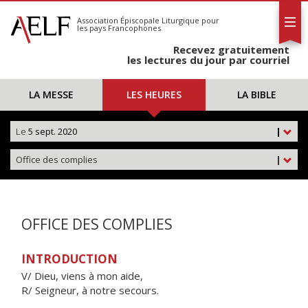
L'AELF
S'abonner
Association Épiscopale Liturgique
pour
les pays Francophones
Calendrier
Recevez gratuitement
Contact
les lectures du jour par courriel
LA MESSE
LES HEURES
LA BIBLE
Le
5 sept. 2020
|
Office des complies
|
OFFICE DES COMPLIES
INTRODUCTION
V/ Dieu, viens à mon aide,
R/ Seigneur, à notre secours.