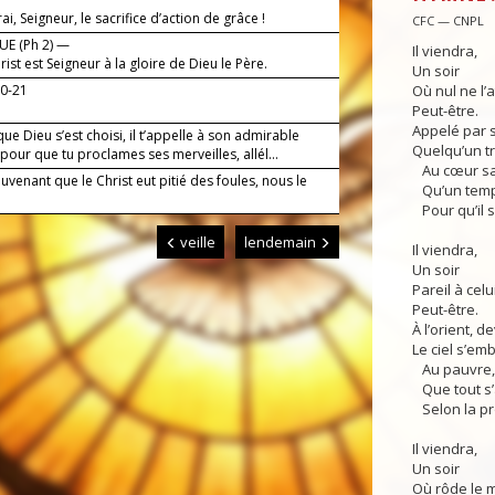
irai, Seigneur, le sacrifice d’action de grâce !
CFC — CNPL
E (Ph 2) —
Il viendra,
rist est Seigneur à la gloire de Dieu le Père.
Un soir
20-21
Où nul ne l’a
Peut-être.
Appelé par 
ue Dieu s’est choisi, il t’appelle à son admirable
Quelqu’un tre
pour que tu proclames ses merveilles, allél...
Au cœur sa
venant que le Christ eut pitié des foules, nous le
Qu’un temps
Pour qu’il s
veille
lendemain
Il viendra,
Un soir
Pareil à celui
Peut-être.
À l’orient, de
Le ciel s’em
Au pauvre, 
Que tout s’
Selon la p
Il viendra,
Un soir
Où rôde le 