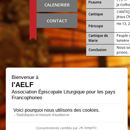
Psaume
CALENDRIER
Je t’offr
CANTIQU
Cantique
Jésus Ch
CONTACT
He 13, 
Péricope
Cantique de
Peuple q
Marie
lumière 
Nous sou
Conclusion
prions :