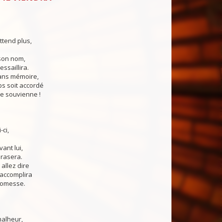
ttend plus,
son nom,
ssaillira.
ns mémoire,
 soit accordé
e souvienne !
-ci,
vant lui,
brasera.
allez dire
accomplira
romesse.
malheur,