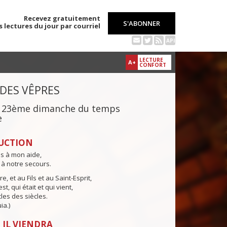
Recevez gratuitement
S'ABONNER
s lectures du jour par courriel
API
LECTURE
A+
CONFORT
 DES VÊPRES
du 23ème dimanche du temps
e
UCTION
ns à mon aide,
 à notre secours.
e, et au Fils et au Saint-Esprit,
st, qui était et qui vient,
cles des siècles.
ia.)
 IL VIENDRA