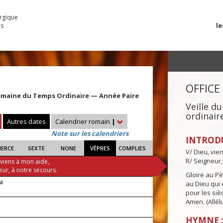
urgique
le
es
OFFICE
emaine du Temps Ordinaire — Année Paire
Veille 
ordinair
Autres dates
Calendrier romain
|
Note sur les calendriers
INTROD
IERCE
SEXTE
NONE
VÊPRES
COMPLIES
V/ Dieu, vie
R/ Seigneur,
 viens à mon aide,
eur, à notre secours.
Gloire au Pèr
ra
au Dieu qui e
pour les siè
Amen. (Allélu
!
HYMNE :