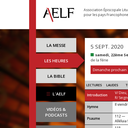
Association Épiscopale Lit
pour les pays Francophon
LA MESSE
5 SEPT. 2020
samedi, 22ème S
de la férie
LES HEURES
Dimanche prochain
LA BIBLE
LECTURES
LAUDES
T
V/ Dieu,
L'AELF
Introduction
R/ Seign
Il viend
...
Hymne
VIDÉOS &
PODCASTS
112 —
Psaume
Alléluia 
115 —