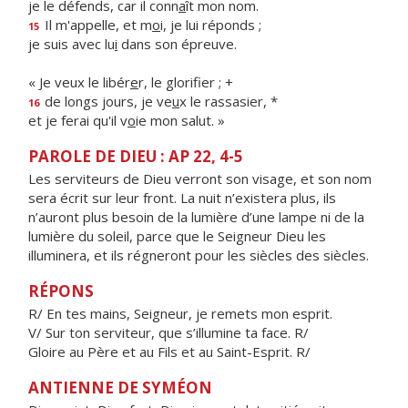
je le défends, car il conn
a
ît mon nom.
Il m'appelle, et m
o
i, je lui réponds ;
15
je suis avec lu
i
dans son épreuve.
« Je veux le libér
e
r, le glorifier ; +
de longs jours, je ve
u
x le rassasier, *
16
et je ferai qu'il v
o
ie mon salut. »
PAROLE DE DIEU : AP 22, 4-5
Les serviteurs de Dieu verront son visage, et son nom
sera écrit sur leur front. La nuit n’existera plus, ils
n’auront plus besoin de la lumière d’une lampe ni de la
lumière du soleil, parce que le Seigneur Dieu les
illuminera, et ils régneront pour les siècles des siècles.
RÉPONS
R/ En tes mains, Seigneur, je remets mon esprit.
V/ Sur ton serviteur, que s’illumine ta face. R/
Gloire au Père et au Fils et au Saint-Esprit. R/
ANTIENNE DE SYMÉON