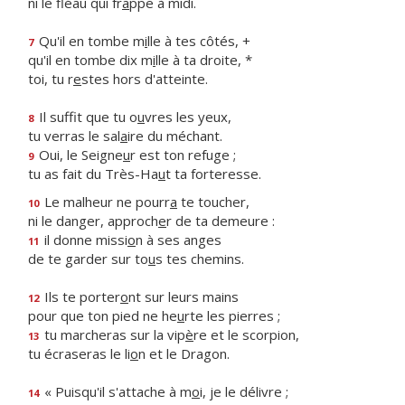
ni le fléau qui fr
a
ppe à midi.
Qu'il en tombe m
i
lle à tes côtés, +
7
qu'il en tombe dix m
i
lle à ta droite, *
toi, tu r
e
stes hors d'atteinte.
Il suffit que tu o
u
vres les yeux,
8
tu verras le sal
a
ire du méchant.
Oui, le Seigne
u
r est ton refuge ;
9
tu as fait du Très-Ha
u
t ta forteresse.
Le malheur ne pourr
a
te toucher,
10
ni le danger, approch
e
r de ta demeure :
il donne missi
o
n à ses anges
11
de te garder sur to
u
s tes chemins.
Ils te porter
o
nt sur leurs mains
12
pour que ton pied ne he
u
rte les pierres ;
tu marcheras sur la vip
è
re et le scorpion,
13
tu écraseras le li
o
n et le Dragon.
« Puisqu'il s'attache à m
o
i, je le délivre ;
14