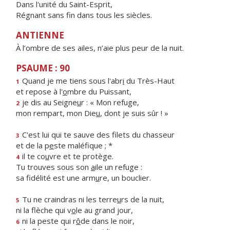
Dans l'unité du Saint-Esprit,
Régnant sans fin dans tous les siècles.
ANTIENNE
À l’ombre de ses ailes, n’aie plus peur de la nuit.
PSAUME : 90
Quand je me tiens sous l'abr
i
du Très-Haut
1
et repose à l'
o
mbre du Puissant,
je dis au Seigne
u
r : « Mon refuge,
2
mon rempart, mon Die
u
, dont je suis sûr ! »
C'est lui qui te sauve des filets du chasseur
3
et de la p
e
ste maléfique ; *
il te co
u
vre et te protège.
4
Tu trouves sous son
a
ile un refuge :
sa fidélité est une arm
u
re, un bouclier.
Tu ne craindras ni les terre
u
rs de la nuit,
5
ni la flèche qui v
o
le au grand jour,
ni la peste qui r
ô
de dans le noir,
6