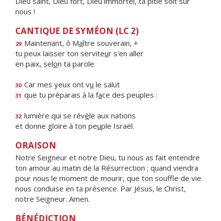
Dieu saint, Dieu fort, Dieu immortel, ta pitié soit sur
nous !
CANTIQUE DE SYMÉON (LC 2)
Maintenant, ô M
a
ître souverain, +
29
tu peux laisser ton servite
u
r s'en aller
en paix, sel
o
n ta parole.
Car mes yeux ont v
u
le salut
30
que tu préparais à la f
a
ce des peuples :
31
lumière qui se rév
è
le aux nations
32
et donne gloire à ton pe
u
ple Israël.
ORAISON
Notre Seigneur et notre Dieu, tu nous as fait entendre
ton amour au matin de la Résurrection ; quand viendra
pour nous le moment de mourir, que ton souffle de vie
nous conduise en ta présence. Par Jésus, le Christ,
notre Seigneur. Amen.
BÉNÉDICTION