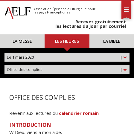
L'AELF
S'abonner
Association Épiscopale Liturgique
pour
les pays Francophones
Calendrier
Recevez gratuitement
Contact
les lectures du jour par courriel
LA MESSE
LES HEURES
LA BIBLE
Le
1 mars 2020
|
Office des complies
|
OFFICE DES COMPLIES
Revenir aux lectures du
calendrier romain
.
INTRODUCTION
V/ Dieu, viens à mon aide,