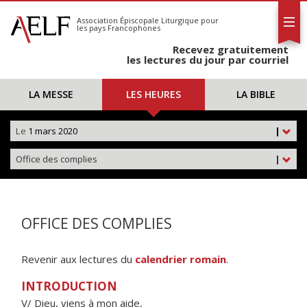
L'AELF
S'abonner
Association Épiscopale Liturgique
pour
les pays Francophones
Calendrier
Recevez gratuitement
Contact
les lectures du jour par courriel
LA MESSE
LES HEURES
LA BIBLE
Le
1 mars 2020
|
Office des complies
|
OFFICE DES COMPLIES
Revenir aux lectures du
calendrier romain
.
INTRODUCTION
V/ Dieu, viens à mon aide,