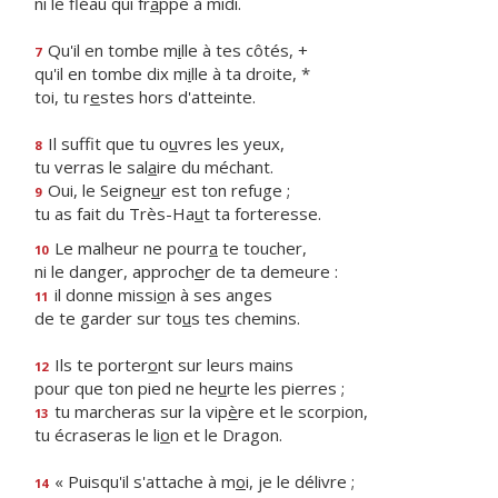
ni le fléau qui fr
a
ppe à midi.
Qu'il en tombe m
i
lle à tes côtés, +
7
qu'il en tombe dix m
i
lle à ta droite, *
toi, tu r
e
stes hors d'atteinte.
Il suffit que tu o
u
vres les yeux,
8
tu verras le sal
a
ire du méchant.
Oui, le Seigne
u
r est ton refuge ;
9
tu as fait du Très-Ha
u
t ta forteresse.
Le malheur ne pourr
a
te toucher,
10
ni le danger, approch
e
r de ta demeure :
il donne missi
o
n à ses anges
11
de te garder sur to
u
s tes chemins.
Ils te porter
o
nt sur leurs mains
12
pour que ton pied ne he
u
rte les pierres ;
tu marcheras sur la vip
è
re et le scorpion,
13
tu écraseras le li
o
n et le Dragon.
« Puisqu'il s'attache à m
o
i, je le délivre ;
14