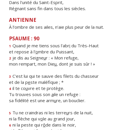
Dans l'unité du Saint-Esprit,
Régnant sans fin dans tous les siècles.
ANTIENNE
À l’ombre de ses ailes, n’aie plus peur de la nuit.
PSAUME : 90
Quand je me tiens sous l'abr
i
du Très-Haut
1
et repose à l'
o
mbre du Puissant,
je dis au Seigne
u
r : « Mon refuge,
2
mon rempart, mon Die
u
, dont je suis sûr ! »
C'est lui qui te sauve des filets du chasseur
3
et de la p
e
ste maléfique ; *
il te co
u
vre et te protège.
4
Tu trouves sous son
a
ile un refuge :
sa fidélité est une arm
u
re, un bouclier.
Tu ne craindras ni les terre
u
rs de la nuit,
5
ni la flèche qui v
o
le au grand jour,
ni la peste qui r
ô
de dans le noir,
6