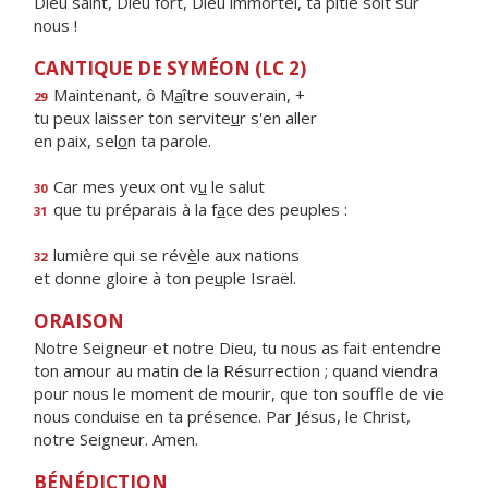
Dieu saint, Dieu fort, Dieu immortel, ta pitié soit sur
nous !
CANTIQUE DE SYMÉON (LC 2)
Maintenant, ô M
a
ître souverain, +
29
tu peux laisser ton servite
u
r s'en aller
en paix, sel
o
n ta parole.
Car mes yeux ont v
u
le salut
30
que tu préparais à la f
a
ce des peuples :
31
lumière qui se rév
è
le aux nations
32
et donne gloire à ton pe
u
ple Israël.
ORAISON
Notre Seigneur et notre Dieu, tu nous as fait entendre
ton amour au matin de la Résurrection ; quand viendra
pour nous le moment de mourir, que ton souffle de vie
nous conduise en ta présence. Par Jésus, le Christ,
notre Seigneur. Amen.
BÉNÉDICTION