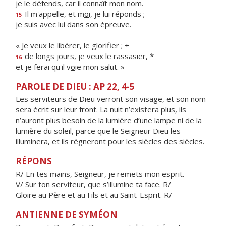
je le défends, car il conn
a
ît mon nom.
Il m'appelle, et m
o
i, je lui réponds ;
15
je suis avec lu
i
dans son épreuve.
« Je veux le libér
e
r, le glorifier ; +
de longs jours, je ve
u
x le rassasier, *
16
et je ferai qu'il v
o
ie mon salut. »
PAROLE DE DIEU : AP 22, 4-5
Les serviteurs de Dieu verront son visage, et son nom
sera écrit sur leur front. La nuit n’existera plus, ils
n’auront plus besoin de la lumière d’une lampe ni de la
lumière du soleil, parce que le Seigneur Dieu les
illuminera, et ils régneront pour les siècles des siècles.
RÉPONS
R/ En tes mains, Seigneur, je remets mon esprit.
V/ Sur ton serviteur, que s’illumine ta face. R/
Gloire au Père et au Fils et au Saint-Esprit. R/
ANTIENNE DE SYMÉON