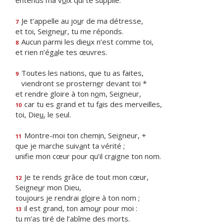
entends ma v
o
ix qui te supplie.
Je t’appelle au jo
u
r de ma détresse,
7
et toi, Seigne
u
r, tu me réponds.
Aucun parmi les die
u
x n’est comme toi,
8
et rien n’ég
a
le tes œuvres.
Toutes les nations, que tu as faites,
9
viendront se prostern
e
r devant toi *
et rendre gloire à ton n
o
m, Seigneur,
car tu es grand et tu f
a
is des merveilles,
10
toi, Die
u
, le seul.
Montre-moi ton chem
i
n, Seigneur, +
11
que je marche suiv
a
nt ta vérité ;
unifie mon cœur pour qu’il cr
a
igne ton nom.
Je te rends grâce de tout mon cœur,
12
Seigne
u
r mon Dieu,
toujours je rendrai gl
o
ire à ton nom ;
il est grand, ton amo
u
r pour moi :
13
tu m’as tiré de l’ab
î
me des morts.