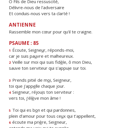
Ô Fils de Dieu ressuscité,
Délivre-nous de l'adversaire
Et conduis-nous vers ta clarté !
ANTIENNE
Rassemble mon cœur pour qu’il te craigne.
PSAUME : 85
Écoute, Seigne
u
r, réponds-moi,
1
car je suis pa
u
vre et malheureux.
Veille sur moi qui suis fid
è
le, ô mon Dieu,
2
sauve ton serviteur qui s’appu
i
e sur toi.
Prends pitié de m
o
i, Seigneur,
3
toi que j’app
e
lle chaque jour.
Seigneur, réjou
i
s ton serviteur :
4
vers toi, j’él
è
ve mon âme !
Toi qui es b
o
n et qui pardonnes,
5
plein d’amour pour tous ce
u
x qui t’appellent,
écoute ma pri
è
re, Seigneur,
6