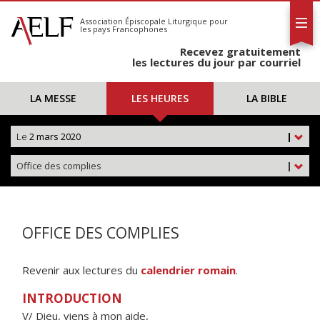
L'AELF
S'abonner
Association Épiscopale Liturgique
pour
les pays Francophones
Calendrier
Recevez gratuitement
Contact
les lectures du jour par courriel
LA MESSE
LES HEURES
LA BIBLE
Le
2 mars 2020
|
Office des complies
|
OFFICE DES COMPLIES
Revenir aux lectures du
calendrier romain
.
INTRODUCTION
V/ Dieu, viens à mon aide,