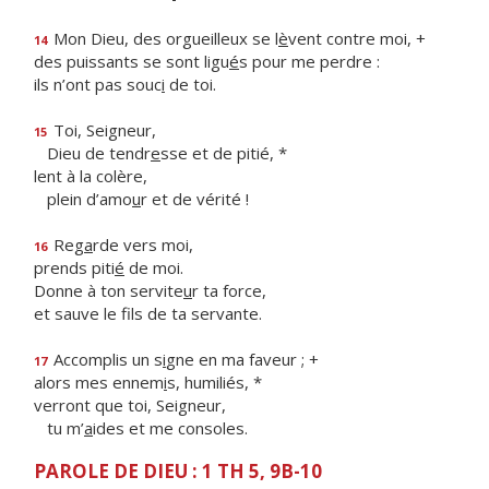
Mon Dieu, des orgueilleux se l
è
vent contre moi, +
14
des puissants se sont ligu
é
s pour me perdre :
ils n’ont pas souc
i
de toi.
Toi, Seigneur,
15
Dieu de tendr
e
sse et de pitié, *
lent à la colère,
plein d’amo
u
r et de vérité !
Reg
a
rde vers moi,
16
prends piti
é
de moi.
Donne à ton servite
u
r ta force,
et sauve le f
ls de ta servante.
Accomplis un s
i
gne en ma faveur ; +
17
alors mes ennem
i
s, humiliés, *
verront que toi, Seigneur,
tu m’
a
ides et me consoles.
PAROLE DE DIEU : 1 TH 5, 9B-10