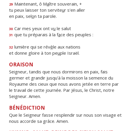
Maintenant, ô M
a
ître souverain, +
29
tu peux laisser ton servite
u
r s'en aller
en paix, sel
o
n ta parole.
Car mes yeux ont v
u
le salut
30
que tu préparais à la f
a
ce des peuples :
31
lumière qui se rév
è
le aux nations
32
et donne gloire à ton pe
u
ple Israël.
ORAISON
Seigneur, tandis que nous dormirons en paix, fais
germer et grandir jusqu’à la moisson la semence du
Royaume des cieux que nous avons jetée en terre par
le travail de cette journée. Par Jésus, le Christ, notre
Seigneur. Amen.
BÉNÉDICTION
Que le Seigneur fasse resplendir sur nous son visage et
nous accorde sa grâce. Amen.