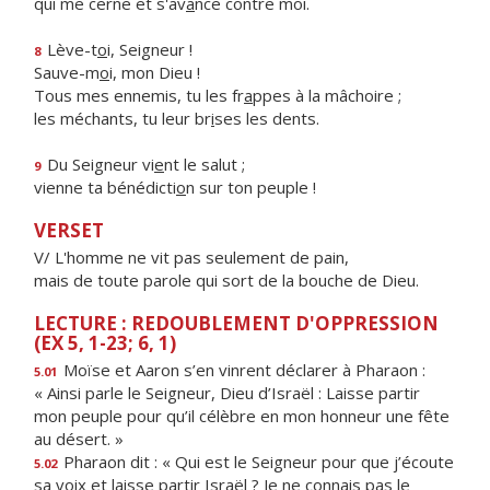
qui me cerne et s'av
a
nce contre moi.
Lève-t
o
i, Seigneur !
8
Sauve-m
o
i, mon Dieu !
Tous mes ennemis, tu les fr
a
ppes à la mâchoire ;
les méchants, tu leur br
i
ses les dents.
Du Seigneur vi
e
nt le salut ;
9
vienne ta bénédicti
o
n sur ton peuple !
VERSET
V/ L'homme ne vit pas seulement de pain,
mais de toute parole qui sort de la bouche de Dieu.
LECTURE : REDOUBLEMENT D'OPPRESSION
(EX 5, 1-23; 6, 1)
Moïse et Aaron s’en vinrent déclarer à Pharaon :
5.01
« Ainsi parle le Seigneur, Dieu d’Israël : Laisse partir
mon peuple pour qu’il célèbre en mon honneur une fête
au désert. »
Pharaon dit : « Qui est le Seigneur pour que j’écoute
5.02
sa voix et laisse partir Israël ? Je ne connais pas le