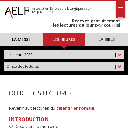
L'AELF
S'abonner
Association Épiscopale Liturgique
pour
les pays Francophones
Calendrier
Recevez gratuitement
Contact
les lectures du jour par courriel
LA MESSE
LES HEURES
LA BIBLE
Le
1 mars 2020
|
Office des lectures
|
OFFICE DES LECTURES
Revenir aux lectures du
calendrier romain
.
INTRODUCTION
V/ Dieu, viens à mon aide,