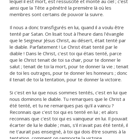
lequel il est mort, est ressuscité et monté au ciel ; c'est
ainsi que la Tête a pénétré la première là où les
membres sont certains de pouvoir la suivre.
Il nous a donc transfigurés en lui, quand il a voulu être
tenté par Satan. On lisait tout à l'heure dans l'évangile
que le Seigneur Jésus Christ, au désert, était tenté par
le diable. Parfaitement ! Le Christ était tenté par le
diable ! Dans le Christ, c'est toi qui étais tenté, parce
que le Christ tenait de toi sa chair, pour te donner le
salut ; tenait de toi la mort, pour te donner la vie ; tenait
de toi les outrages, pour te donner les honneurs ; donc
il tenait de toi la tentation, pour te donner la victoire.
Si c'est en lui que nous sommes tentés, c'est en lui que
nous dominons le diable. Tu remarques que le Christ a
été tenté, et tu ne remarques pas qu'il a vaincu ?
Reconnais que c'est toi qui es tenté en lui ; et alors
reconnais que c'est toi qui es vainqueur en lui. Il pouvait
écarter de lui le diable ; mais, s'il n'avait pas été tenté, il
ne t'aurait pas enseigné, à toi qui dois être soumis à la
tentation, comment on remporte la victoire.