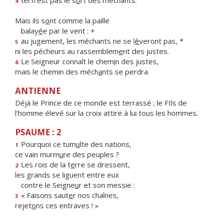
tel n'est pas le s
o
rt des méchants.
4
Mais ils s
o
nt comme la paille
balay
é
e par le vent : +
au jugement, les méchants ne se l
è
veront pas, *
5
ni les pécheurs au rassemblem
e
nt des justes.
Le Seigneur connaît le chem
i
n des justes,
6
mais le chemin des méch
a
nts se perdra.
ANTIENNE
Déjà le Prince de ce monde est terrassé ; le FIls de
l'homme élevé sur la croix attire à lui tous les hommes.
PSAUME : 2
Pourquoi ce tum
u
lte des nations,
1
ce vain murm
u
re des peuples ?
Les rois de la t
e
rre se dressent,
2
les grands se liguent entre eux
contre le Seigne
u
r et son messie :
« Faisons saut
e
r nos chaînes,
3
rejet
o
ns ces entraves ! »