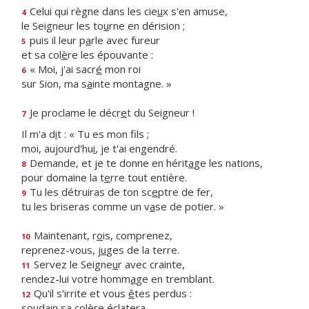
Celui qui règne dans les cie
u
x s'en amuse,
4
le Seigneur les to
u
rne en dérision ;
puis il leur p
a
rle avec fureur
5
et sa col
è
re les épouvante :
« Moi, j'ai sacr
é
mon roi
6
sur Sion, ma s
a
inte montagne. »
Je proclame le décr
e
t du Seigneur !
7
Il m'a d
i
t : « Tu es mon fils ;
moi, aujourd'hu
i
, je t'ai engendré.
Demande, et je te donne en hérit
a
ge les nations,
8
pour domaine la t
e
rre tout entière.
Tu les détruiras de ton sc
e
ptre de fer,
9
tu les briseras comme un v
a
se de potier. »
Maintenant, r
o
is, comprenez,
10
reprenez-vous, j
u
ges de la terre.
Servez le Seigne
u
r avec crainte,
11
rendez-lui votre homm
a
ge en tremblant.
Qu'il s'irrite et vous
ê
tes perdus :
12
soudain sa col
è
re éclatera.