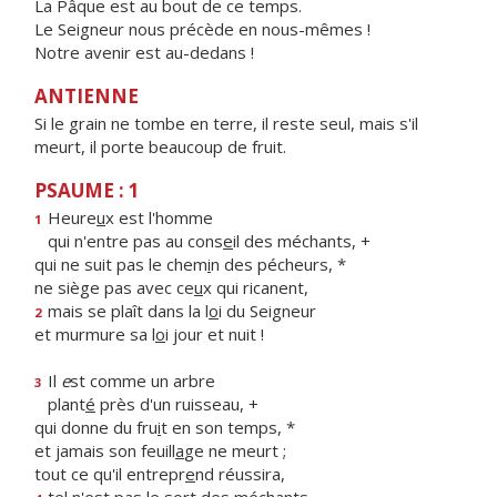
La Pâque est au bout de ce temps.
Le Seigneur nous précède en nous-mêmes !
Notre avenir est au-dedans !
ANTIENNE
Si le grain ne tombe en terre, il reste seul, mais s'il
meurt, il porte beaucoup de fruit.
PSAUME : 1
Heure
u
x est l'homme
1
qui n'entre pas au cons
e
il des méchants, +
qui ne suit pas le chem
i
n des pécheurs, *
ne siège pas avec ce
u
x qui ricanent,
mais se plaît dans la l
o
i du Seigneur
2
et murmure sa l
o
i jour et nuit !
Il
e
st comme un arbre
3
plant
é
près d'un ruisseau, +
qui donne du fru
i
t en son temps, *
et jamais son feuill
a
ge ne meurt ;
tout ce qu'il entrepr
e
nd réussira,