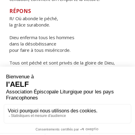
RÉPONS
R/ Où abonde le péché,
la grâce surabonde.
Dieu enferma tous les hommes
dans la désobéissance
pour faire à tous miséricorde.
Tous ont péché et sont privés de la gloire de Dieu,
mais Jésus Christ les a justifiés.
ORAISON
Accorde-nous, Dieu tout puissant, tout au long de ce
Carême, de progresser dans la connaissance de Jésus
Christ et de nous ouvrir à sa lumière par une vie de plus
en plus fidèle. Lui qui règne.