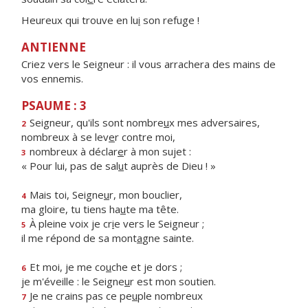
Heureux qui trouve en lu
i
son refuge !
ANTIENNE
Criez vers le Seigneur : il vous arrachera des mains de
vos ennemis.
PSAUME : 3
Seigneur, qu'ils sont nombre
u
x mes adversaires,
2
nombreux à se lev
e
r contre moi,
nombreux à déclar
e
r à mon sujet :
3
« Pour lui, pas de sal
u
t auprès de Dieu ! »
Mais toi, Seigne
u
r, mon bouclier,
4
ma gloire, tu tiens ha
u
te ma tête.
À pleine voix je cr
i
e vers le Seigneur ;
5
il me répond de sa mont
a
gne sainte.
Et moi, je me co
u
che et je dors ;
6
je m'éveille : le Seigne
u
r est mon soutien.
Je ne crains pas ce pe
u
ple nombreux
7