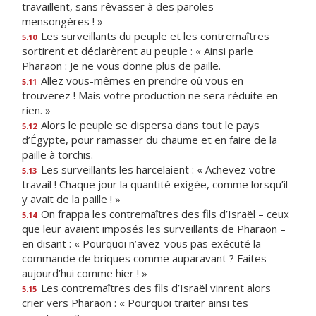
travaillent, sans rêvasser à des paroles
mensongères ! »
Les surveillants du peuple et les contremaîtres
5.10
sortirent et déclarèrent au peuple : « Ainsi parle
Pharaon : Je ne vous donne plus de paille.
Allez vous-mêmes en prendre où vous en
5.11
trouverez ! Mais votre production ne sera réduite en
rien. »
Alors le peuple se dispersa dans tout le pays
5.12
d’Égypte, pour ramasser du chaume et en faire de la
paille à torchis.
Les surveillants les harcelaient : « Achevez votre
5.13
travail ! Chaque jour la quantité exigée, comme lorsqu’il
y avait de la paille ! »
On frappa les contremaîtres des fils d’Israël – ceux
5.14
que leur avaient imposés les surveillants de Pharaon –
en disant : « Pourquoi n’avez-vous pas exécuté la
commande de briques comme auparavant ? Faites
aujourd’hui comme hier ! »
Les contremaîtres des fils d’Israël vinrent alors
5.15
crier vers Pharaon : « Pourquoi traiter ainsi tes