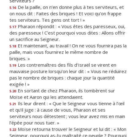
serviteurs ?
De la paille, on n’en donne plus à tes serviteurs, et
5.16
on nous dit : Faites des briques ! Et voici qu’on frappe
tes serviteurs. Tes gens ont tort ! »
Pharaon répondit : « Vous êtes des paresseux, oui,
5.17
des paresseux ! C’est pourquoi vous dites : Allons offrir
un sacrifice au Seigneur.
Et maintenant, au travail ! On ne vous fournira pas la
5.18
paille, mais vous fournirez le même nombre de
briques. »
Les contremaîtres des fils d’Israël se virent en
5.19
mauvaise posture lorsqu’on leur dit : « Vous ne réduirez
pas le nombre de briques : chaque jour la quantité
exigée ! »
En sortant de chez Pharaon, ils tombèrent sur
5.20
Moïse et Aaron qui les attendaient.
Ils leur dirent : « Que le Seigneur vous tienne à l’œil
5.21
et qu’il juge : à cause de vous, Pharaon et ses
serviteurs nous détestent ; vous leur avez mis en main
l’épée pour nous tuer. »
Moïse retourna trouver le Seigneur et lui dit : « Mon
5.22
Seigneur, pourquoi as-tu maltraité ce peuple ? Pourquoi