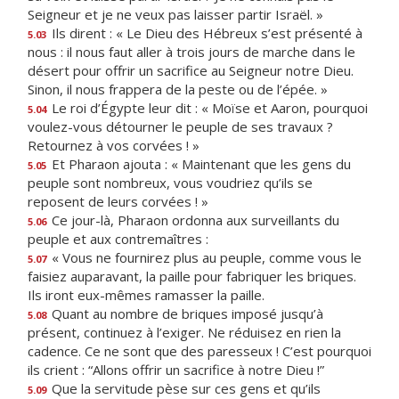
Seigneur et je ne veux pas laisser partir Israël. »
Ils dirent : « Le Dieu des Hébreux s’est présenté à
5.03
nous : il nous faut aller à trois jours de marche dans le
désert pour offrir un sacrifice au Seigneur notre Dieu.
Sinon, il nous frappera de la peste ou de l’épée. »
Le roi d’Égypte leur dit : « Moïse et Aaron, pourquoi
5.04
voulez-vous détourner le peuple de ses travaux ?
Retournez à vos corvées ! »
Et Pharaon ajouta : « Maintenant que les gens du
5.05
peuple sont nombreux, vous voudriez qu’ils se
reposent de leurs corvées ! »
Ce jour-là, Pharaon ordonna aux surveillants du
5.06
peuple et aux contremaîtres :
« Vous ne fournirez plus au peuple, comme vous le
5.07
faisiez auparavant, la paille pour fabriquer les briques.
Ils iront eux-mêmes ramasser la paille.
Quant au nombre de briques imposé jusqu’à
5.08
présent, continuez à l’exiger. Ne réduisez en rien la
cadence. Ce ne sont que des paresseux ! C’est pourquoi
ils crient : “Allons offrir un sacrifice à notre Dieu !”
Que la servitude pèse sur ces gens et qu’ils
5.09