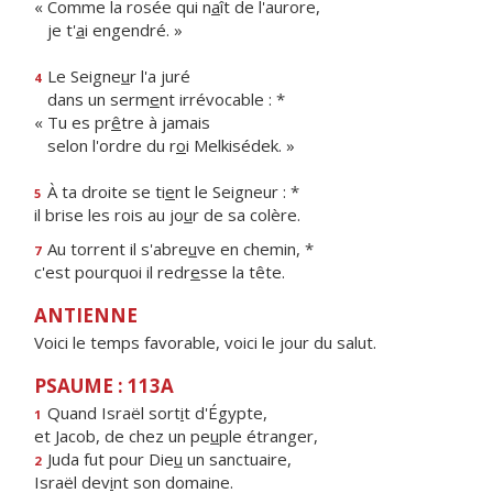
« Comme la rosée qui n
a
ît de l'aurore,
je t'
a
i engendré. »
Le Seigne
u
r l'a juré
4
dans un serm
e
nt irrévocable : *
« Tu es pr
ê
tre à jamais
selon l'ordre du r
o
i Melkisédek. »
À ta droite se ti
e
nt le Seigneur : *
5
il brise les rois au jo
u
r de sa colère.
Au torrent il s'abre
u
ve en chemin, *
7
c'est pourquoi il redr
e
sse la tête.
ANTIENNE
Voici le temps favorable, voici le jour du salut.
PSAUME : 113A
Quand Israël sort
i
t d'Égypte,
1
et Jacob, de chez un pe
u
ple étranger,
Juda fut pour Die
u
un sanctuaire,
2
Israël dev
i
nt son domaine.