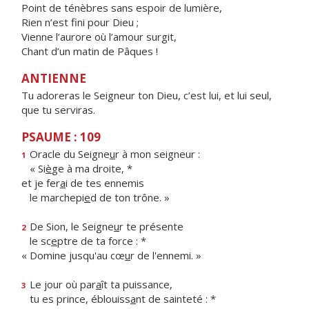
Point de ténèbres sans espoir de lumière,
Rien n’est fini pour Dieu ;
Vienne l’aurore où l’amour surgit,
Chant d’un matin de Pâques !
ANTIENNE
Tu adoreras le Seigneur ton Dieu, c’est lui, et lui seul,
que tu serviras.
PSAUME : 109
Oracle du Seigne
u
r à mon seigneur :
1
« Si
è
ge à ma droite, *
et je fer
a
i de tes ennemis
le marchepi
e
d de ton trône. »
De Sion, le Seigne
u
r te présente
2
le sc
e
ptre de ta force : *
« Domine jusqu'au cœ
u
r de l'ennemi. »
Le jour où par
a
ît ta puissance,
3
tu es prince, éblouiss
a
nt de sainteté : *