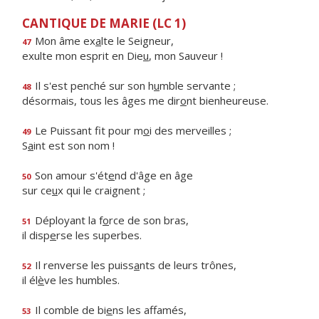
CANTIQUE DE MARIE (LC 1)
Mon âme ex
a
lte le Seigneur,
47
exulte mon esprit en Die
u
, mon Sauveur !
Il s'est penché sur son h
u
mble servante ;
48
désormais, tous les âges me dir
o
nt bienheureuse.
Le Puissant fit pour m
o
i des merveilles ;
49
S
a
int est son nom !
Son amour s'ét
e
nd d'âge en âge
50
sur ce
u
x qui le craignent ;
Déployant la f
o
rce de son bras,
51
il disp
e
rse les superbes.
Il renverse les puiss
a
nts de leurs trônes,
52
il él
è
ve les humbles.
Il comble de bi
e
ns les affamés,
53