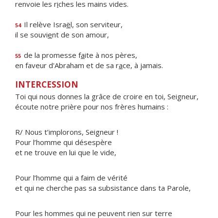
renvoie les r
i
ches les mains vides.
Il relève Isra
ë
l, son serviteur,
54
il se souvi
e
nt de son amour,
de la promesse f
a
ite à nos pères,
55
en faveur d'Abraham et de sa r
a
ce, à jamais.
INTERCESSION
Toi qui nous donnes la grâce de croire en toi, Seigneur,
écoute notre prière pour nos frères humains :
R/ Nous t’implorons, Seigneur !
Pour l’homme qui désespère
et ne trouve en lui que le vide,
Pour l’homme qui a faim de vérité
et qui ne cherche pas sa subsistance dans ta Parole,
Pour les hommes qui ne peuvent rien sur terre