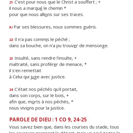
C'est pour nous que le Christ a souffert ; +
21
il nous a marqu
é
le chemin *
pour que nous alli
o
ns sur ses traces.
Par ses blessures, nous sommes guéris.
R/
Il n'a pas comm
i
s le péché ;
22
dans sa bouche, on n'a pu trouv
e
r de mensonge.
Insulté, sans rendre l'insulte, +
23
maltraité, sans profér
e
r de menace, *
il s'en remettait
à Celui qui j
u
ge avec justice.
C'était nos péchés qu'il portait,
24
dans son corps, sur le bois, +
afin que, m
o
rts à nos péchés, *
nous vivi
o
ns pour la justice.
PAROLE DE DIEU : 1 CO 9, 24-25
Vous savez bien que, dans les courses du stade, tous