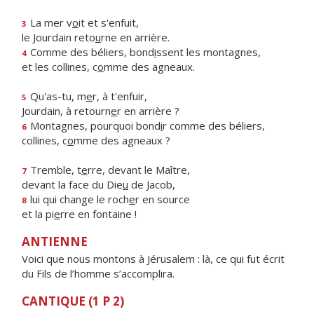
La mer v
o
it et s'enfuit,
3
le Jourdain reto
u
rne en arrière.
Comme des béliers, bond
i
ssent les montagnes,
4
et les collines, c
o
mme des agneaux.
Qu'as-tu, m
e
r, à t'enfuir,
5
Jourdain, à retourn
e
r en arrière ?
Montagnes, pourquoi bond
i
r comme des béliers,
6
collines, c
o
mme des agneaux ?
Tremble, t
e
rre, devant le Maître,
7
devant la face du Die
u
de Jacob,
lui qui change le roch
e
r en source
8
et la pi
e
rre en fontaine !
ANTIENNE
Voici que nous montons à Jérusalem : là, ce qui fut écrit
du Fils de l’homme s’accomplira.
CANTIQUE (1 P 2)