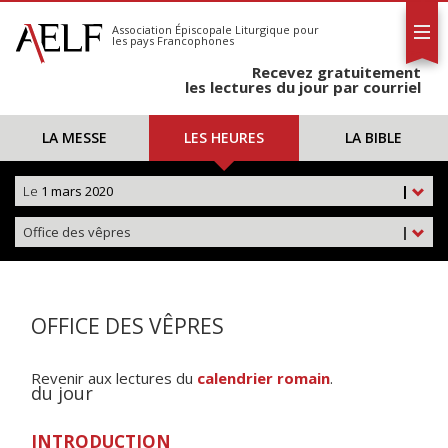
L'AELF
S'abonner
Association Épiscopale Liturgique
pour
les pays Francophones
Calendrier
Recevez gratuitement
Contact
les lectures du jour par courriel
LA MESSE
LES HEURES
LA BIBLE
Le
1 mars 2020
|
Office des vêpres
|
OFFICE DES VÊPRES
Revenir aux lectures du
calendrier romain
.
du jour
INTRODUCTION