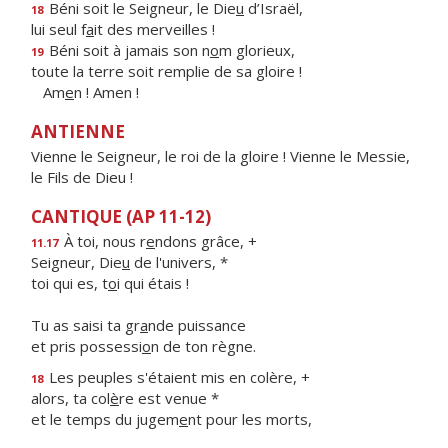
Béni soit le Seigneur, le Die
u
d’Israël,
18
lui seul f
a
it des merveilles !
Béni soit à jamais son n
o
m glorieux,
19
toute la terre soit remplie de sa gloire !
Am
e
n ! Amen !
ANTIENNE
Vienne le Seigneur, le roi de la gloire ! Vienne le Messie,
le Fils de Dieu !
CANTIQUE (AP 11-12)
À toi, nous r
e
ndons grâce, +
11.17
Seigneur, Die
u
de l'univers, *
toi qui es, t
o
i qui étais !
Tu as saisi ta gr
a
nde puissance
et pris possessi
o
n de ton règne.
Les peuples s'étaient mis en colère, +
18
alors, ta col
è
re est venue *
et le temps du jugem
e
nt pour les morts,