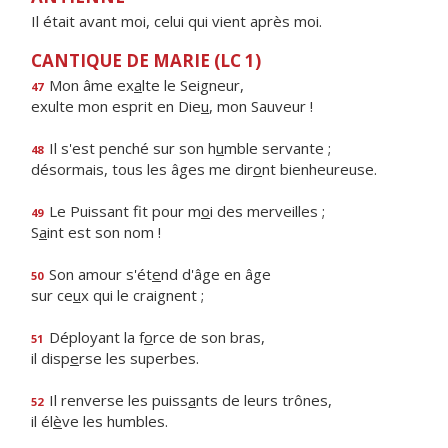
Il était avant moi, celui qui vient après moi.
CANTIQUE DE MARIE (LC 1)
Mon âme ex
a
lte le Seigneur,
47
exulte mon esprit en Die
u
, mon Sauveur !
Il s'est penché sur son h
u
mble servante ;
48
désormais, tous les âges me dir
o
nt bienheureuse.
Le Puissant fit pour m
o
i des merveilles ;
49
S
a
int est son nom !
Son amour s'ét
e
nd d'âge en âge
50
sur ce
u
x qui le craignent ;
Déployant la f
o
rce de son bras,
51
il disp
e
rse les superbes.
Il renverse les puiss
a
nts de leurs trônes,
52
il él
è
ve les humbles.