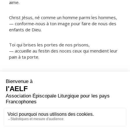
aime.
Christ Jésus, né comme un homme parmi les hommes,
— conforme-nous à ton image pour faire de nous des
enfants de Dieu.
Toi qui brises les portes de nos prisons,
— accueille au festin des noces ceux qui mendient leur
pain à ta porte.
NOTRE PÈRE
ORAISON
Dieu qui inspiras à ton prêtre saint Jean un
extraordinaire amour de la croix et le renoncement
total à lui-même, fais qu'en nous attachant à le suivre,
nous parvenions à la contemplation éternelle de ta
gloire.