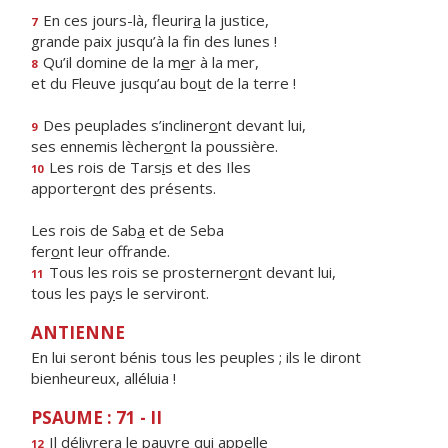
En ces jours-là, fleurir
a
la justice,
7
grande paix jusqu’à la f
n des lunes !
Qu’il domine de la m
e
r à la mer,
8
et du Fleuve jusqu’au bo
u
t de la terre !
Des peuplades s’incliner
o
nt devant lui,
9
ses ennemis lècher
o
nt la poussière.
Les rois de Tars
i
s et des Iles
10
apporter
o
nt des présents.
Les rois de Sab
a
et de Seba
fer
o
nt leur offrande.
Tous les rois se prosterner
o
nt devant lui,
11
tous les pa
y
s le serviront.
ANTIENNE
En lui seront bénis tous les peuples ; ils le diront
bienheureux, alléluia !
PSAUME : 71 - II
Il délivrera le pa
u
vre qui appelle
12