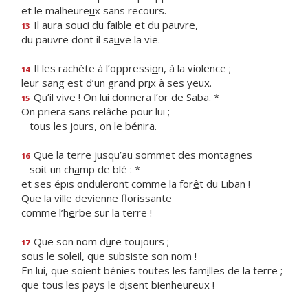
et le malheure
u
x sans recours.
Il aura souci du f
a
ible et du pauvre,
13
du pauvre dont il sa
u
ve la vie.
Il les rachète à l’oppressi
o
n, à la violence ;
14
leur sang est d’un grand pr
i
x à ses yeux.
Qu’il vive ! On lui donnera l’
o
r de Saba. *
15
On priera sans relâche pour lui ;
tous les jo
u
rs, on le bénira.
Que la terre jusqu’au sommet des montagnes
16
soit un ch
a
mp de blé : *
et ses épis onduleront comme la for
ê
t du Liban !
Que la ville devi
e
nne florissante
comme l’h
e
rbe sur la terre !
Que son nom d
u
re toujours ;
17
sous le soleil, que subs
i
ste son nom !
En lui, que soient bénies toutes les fam
i
lles de la terre ;
que tous les pays le d
i
sent bienheureux !