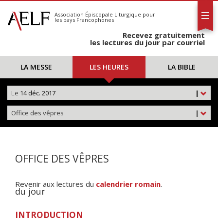
L'AELF
S'abonner
Association Épiscopale Liturgique
pour
les pays Francophones
Calendrier
Recevez gratuitement
Contact
les lectures du jour par courriel
LA MESSE
LES HEURES
LA BIBLE
Le
14 déc. 2017
|
Office des vêpres
|
OFFICE DES VÊPRES
Revenir aux lectures du
calendrier romain
.
du jour
INTRODUCTION