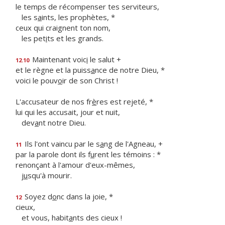
le temps de récompenser tes serviteurs,
les s
a
ints, les prophètes, *
ceux qui craignent ton nom,
les pet
i
ts et les grands.
Maintenant voic
i
le salut +
12.10
et le règne et la puiss
a
nce de notre Dieu, *
voici le pouv
o
ir de son Christ !
L'accusateur de nos fr
è
res est rejeté, *
lui qui les accusait, jour et nuit,
dev
a
nt notre Dieu.
Ils l'ont vaincu par le s
a
ng de l'Agneau, +
11
par la parole dont ils f
u
rent les témoins : *
renonçant à l'amour d'eux-mêmes,
j
u
squ'à mourir.
Soyez d
o
nc dans la joie, *
12
cieux,
et vous, habit
a
nts des cieux !