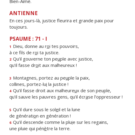
Bien-Aimé.
ANTIENNE
En ces jours-là, justice fleurira et grande paix pour
toujours.
PSAUME : 71 - I
Dieu, donne au r
o
i tes pouvoirs,
1
à ce fils de r
o
i ta justice.
Qu’il gouverne ton pe
u
ple avec justice,
2
qu’il fasse dr
o
it aux malheureux !
Montagnes, portez au pe
u
ple la paix,
3
collines, portez-lu
i
la justice !
Qu’il fasse droit aux malheure
u
x de son peuple,
4
qu’il sauve les pauvres gens, qu’il écr
a
se l’oppresseur !
Qu’il dure sous le sol
e
il et la lune
5
de générati
o
n en génération !
Qu’il descende comme la plu
i
e sur les regains,
6
une pluie qui pén
è
tre la terre.