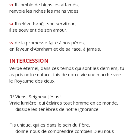
Il comble de bi
e
ns les affamés,
53
renvoie les r
i
ches les mains vides.
Il relève Isra
ë
l, son serviteur,
54
il se souvi
e
nt de son amour,
de la promesse f
a
ite à nos pères,
55
en faveur d'Abraham et de sa r
a
ce, à jamais.
INTERCESSION
Verbe éternel, dans ces temps qui sont les derniers, tu
as pris notre nature, fais de notre vie une marche vers
le Royaume des cieux.
R/ Viens, Seigneur Jésus !
Vraie lumière, qui éclaires tout homme en ce monde,
— dissipe les ténèbres de notre ignorance.
Fils unique, qui es dans le sein du Père,
— donne-nous de comprendre combien Dieu nous