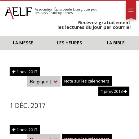
L'AELF
S'abonner
Association Épiscopale Liturgique
pour
les pays Francophones
Calendrier
Recevez gratuitement
Contact
les lectures du jour par courriel
LA MESSE
LES HEURES
LA BIBLE
1 nov. 2017
Belgique
|
Note sur les calendriers
1 janv. 2018
1 DÉC. 2017
1 nov. 2017