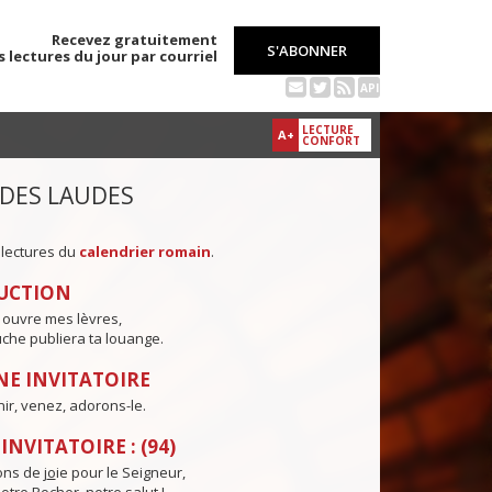
Recevez gratuitement
S'ABONNER
s lectures du jour par courriel
API
LECTURE
A+
CONFORT
 DES LAUDES
 lectures du
calendrier romain
.
UCTION
 ouvre mes lèvres,
che publiera ta louange.
E INVITATOIRE
nir, venez, adorons-le.
NVITATOIRE : (94)
ns de j
o
ie pour le Seigneur,