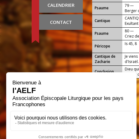
CALENDRIER
79 —
Psaume
Berger d
CANTIQU
Cantique
CONTACT
Exultant
80 —
Psaume
Criez de
Jacob.
Is 45, 8
Péricope
Cantique de
Je viens
Zacharie
d'Israël.
Dieu qui
Conclusion
amour de