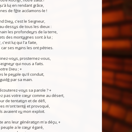
otre Roch
e
r, notre salut !
u'à lu
i
en rendant grâce,
nes de f
ê
te acclamons-le !
nd Die
u
, c'est le Seigneur,
 au-dess
u
s de tous les dieux :
 main les profonde
u
rs de la terre,
ets des mont
a
gnes sont à lui ;
, c'est lu
i
qui l'a faite,
, car ses m
a
ins les ont pétries.
linez-vo
u
s, prosternez-vous,
Seigne
u
r qui nous a faits.
notre Dieu ; +
s le pe
u
ple qu'il conduit,
guid
é
par sa main.
 écouterez-vo
u
s sa parole ? +
z pas votre cœ
u
r comme au désert,
r de tentati
o
n et de défi,
es m'ont tent
é
et provoqué,
ls avaient v
u
mon exploit.
e ans leur générati
o
n m'a déçu, +
 Ce peuple a le cœ
u
r égaré,