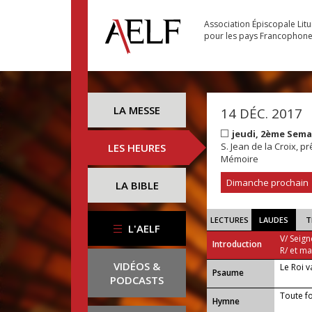
Association Épiscopale Lit
pour les pays Francophon
LA MESSE
14 DÉC. 2017
jeudi, 2ème Sema
S. Jean de la Croix, pr
LES HEURES
Mémoire
Dimanche prochain
LA BIBLE
LECTURES
LAUDES
T
L'AELF
V/ Seign
Introduction
R/ et m
VIDÉOS &
Le Roi v
Psaume
PODCASTS
Toute f
Hymne