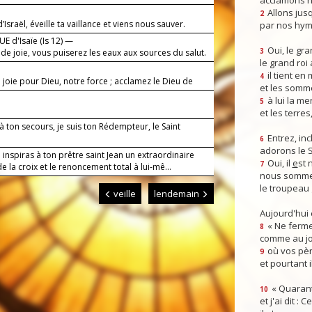
acclamons n
Allons jusq
2
’Israël, éveille ta vaillance et viens nous sauver.
par nos hym
E d'Isaïe (Is 12) —
Oui, le gra
 de joie, vous puiserez les eaux aux sources du salut.
3
le grand roi
il tient en
4
 joie pour Dieu, notre force ; acclamez le Dieu de
et les somm
à lui la mer
5
et les terres
 à ton secours, je suis ton Rédempteur, le Saint
Entrez, inc
6
adorons le 
 inspiras à ton prêtre saint Jean un extraordinaire
Oui, il
e
st 
7
 la croix et le renoncement total à lui-mê...
nous somme
le troupeau 
veille
lendemain
Aujourd'hui
« Ne ferme
8
comme au jou
où vos pèr
9
et pourtant i
« Quarant
10
et j'ai dit :