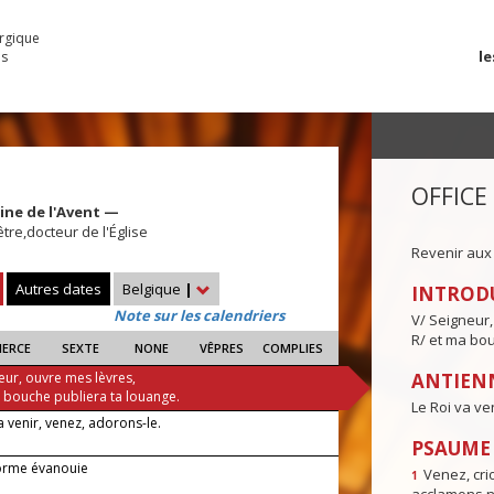
urgique
le
es
OFFICE
ine de l'Avent —
être,docteur de l'Église
Revenir aux
Autres dates
Belgique
|
INTROD
Note sur les calendriers
V/ Seigneur,
R/ et ma bou
IERCE
SEXTE
NONE
VÊPRES
COMPLIES
eur, ouvre mes lèvres,
ANTIENN
a bouche publiera ta louange.
Le Roi va ve
a venir, venez, adorons-le.
PSAUME I
orme évanouie
Venez, crio
1