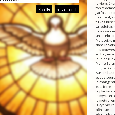
Je viens à t
ton rédempteu
veille
lendemain
J’ai fait de t
tout neuf, à
tu vas brise
tu réduiras 
tu les vanne
un tourbillo
Mais toi, tu 
dans le Saint
Les pauvres 
et il n’y en a
leur langue 
Moi, le Seign
moi, le Dieu
Sur les haut
et des sourc
Je changerai 
et la terre a
Je planterai 
le myrte et l’o
je mettrai e
le cyprès, l’
afin que tou
afin qu’ils 