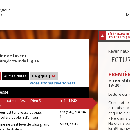
urgique
le
es
TÉLÉCHARGER
LES TEXTES (.
Revenir aux
ine de l'Avent —
LECTUR
être,docteur de l'Église
PREMIÈR
Autres dates
Belgique
|
« Ton rédem
Note sur les calendriers
13-20)
esse
Lecture du l
dempteur, c’est le Dieu Saint
Is 41, 13-20
C’est moi, l
»
qui saisis ta
eur est tendresse et pitié,
144 (145), 1.9, 10-
et qui te dis 
1...
a colère et plein d’amour.
« Ne crains p
Ne crains pa
ne ne s’est levé de plus grand
Mt 11, 11-15
Israël, pauv
 le Baptiste »