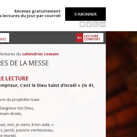
Recevez gratuitement
S'ABONNER
s lectures du jour par courriel
API
LECTURE
A+
DOC)
CONFORT
 lectures du
calendrier romain
.
ES DE LA MESSE
E LECTURE
pteur, c’est le Dieu Saint d’Israël » (Is 41,
ivre du prophète Isaïe
e Seigneur ton Dieu,
 main droite,
:
as, moi, je viens à ton aide. »
s, Jacob, pauvre vermisseau,
re mortel.