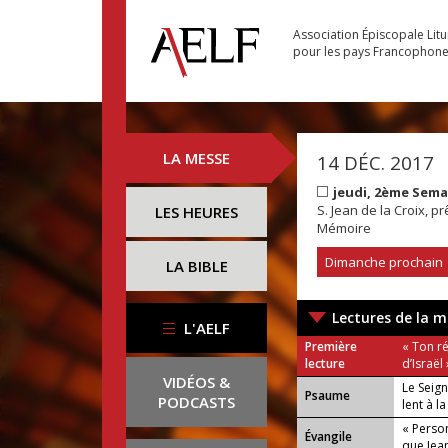
Association Épiscopale Lit
pour les pays Francophon
LA MESSE
14 DÉC. 2017
jeudi, 2ème Sema
S. Jean de la Croix, pr
LES HEURES
Mémoire
Dimanche prochain
LA BIBLE
Lectures de la m
L'AELF
Première
« Ton ré
lecture
d’Israël 
VIDÉOS &
Le Seign
Psaume
PODCASTS
lent à l
« Person
Évangile
que Jean