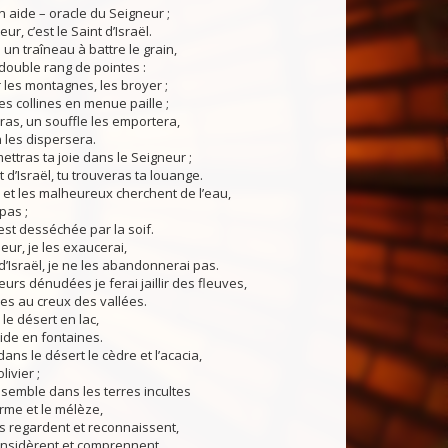
on aide – oracle du Seigneur ;
r, c’est le Saint d’Israël.
oi un traîneau à battre le grain,
 double rang de pointes :
r les montagnes, les broyer ;
les collines en menue paille ;
ras, un souffle les emportera,
n les dispersera.
mettras ta joie dans le Seigneur ;
 d’Israël, tu trouveras ta louange.
et les malheureux cherchent de l’eau,
 pas ;
est desséchée par la soif.
eur, je les exaucerai,
 d’Israël, je ne les abandonnerai pas.
eurs dénudées je ferai jaillir des fleuves,
es au creux des vallées.
le désert en lac,
ride en fontaines.
dans le désert le cèdre et l’acacia,
livier ;
nsemble dans les terres incultes
orme et le mélèze,
s regardent et reconnaissent,
considèrent et comprennent