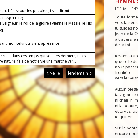
HYMNE :
J.F Frié — CN
eront bénis tous les peuples ; ils le diront
eux, alléluia !
Toute forme
E (Ap 11-12) —
vers la seul
e Seigneur, le roi de la gloire ! Vienne le Messie, le Fils
tu guides not
!
.9b
Jean de la Cr
à travers la
 avant moi, celui qui vient après moi.
de la foi.
R/Sans autr
ernel, dans ces temps qui sont les derniers, tu as
re nature, fais de notre vie une marche ver...
que celle du
nous passer
frontière
veille
lendemain
vers le Seig
Aucun piège 
ta vigilance
ni chair, ni 
ni la beauté,
et tu vas ju
te quitter.
Sur la pente
encore nous