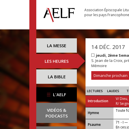
Association Épiscopale Lit
pour les pays Francophon
LA MESSE
14 DÉC. 2017
jeudi, 2ème Sema
S. Jean de la Croix, pr
LES HEURES
Mémoire
Dimanche prochain
LA BIBLE
LECTURES
LAUDES
T
L'AELF
V/ Dieu,
Introduction
R/ Seign
VIDÉOS &
Toute f
...
Hymne
PODCASTS
71 - I —
Psaume
En ces j