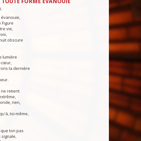
 TOUTE FORME ÉVANOUIE
PL
 évanouie,
e Figure
re vie,
oix,
 nuit obscure
e lumière
 cœur,
ons la dernière
neur.
ne retient
 extrême,
monde, rien,
squ'à, toi-même,
 que ton pas
 signale,