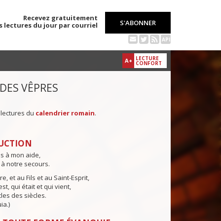
Recevez gratuitement
S'ABONNER
s lectures du jour par courriel
API
LECTURE
A+
CONFORT
 DES VÊPRES
 lectures du
calendrier romain
.
UCTION
ns à mon aide,
 à notre secours.
e, et au Fils et au Saint-Esprit,
st, qui était et qui vient,
cles des siècles.
ia.)