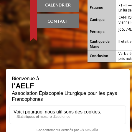
CALENDRIER
71 - II —
Psaume
En lui s
bienheur
CANTIQU
Cantique
CONTACT
Vienne l
de Dieu 
Jc 5, 7-8
Péricope
Cantique de
Il était
Marie
Verbe ét
Conclusion
pris not