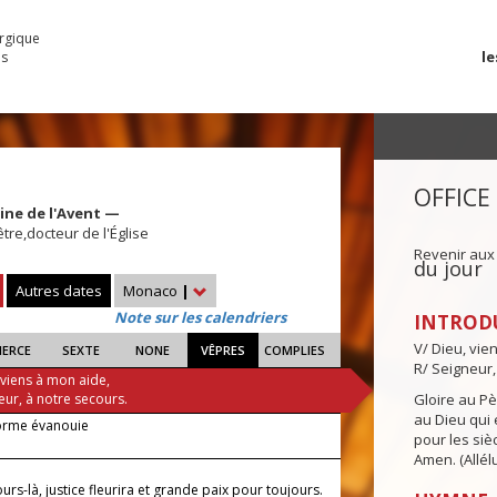
urgique
le
es
OFFICE
ine de l'Avent —
être,docteur de l'Église
Revenir aux
du jour
Autres dates
Monaco
|
Note sur les calendriers
INTROD
V/ Dieu, vie
IERCE
SEXTE
NONE
VÊPRES
COMPLIES
R/ Seigneur,
 viens à mon aide,
eur, à notre secours.
Gloire au Pèr
au Dieu qui e
orme évanouie
pour les siè
Amen. (Allélu
ours-là, justice fleurira et grande paix pour toujours.