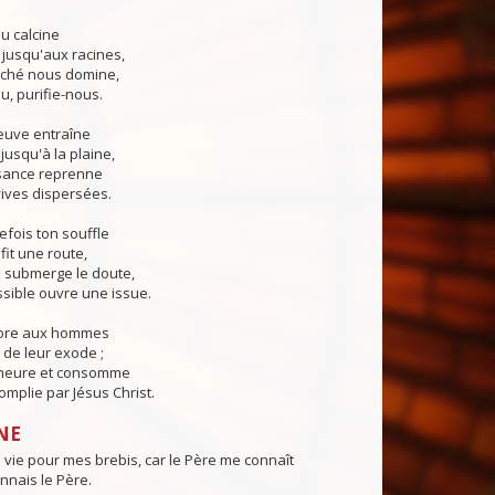
u calcine
 jusqu'aux racines,
ché nous domine,
u, purifie-nous.
euve entraîne
jusqu'à la plaine,
sance reprenne
ives dispersées.
fois ton souffle
fit une route,
submerge le doute,
sible ouvre une issue.
core aux hommes
de leur exode ;
 heure et consomme
mplie par Jésus Christ.
NE
vie pour mes brebis, car le Père me connaît
nnais le Père.