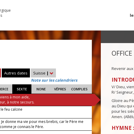
urgique
le
es
OFFICE
Revenir aux
Autres dates
Suisse
|
INTROD
Note sur les calendriers
V/ Dieu, vie
IERCE
SEXTE
NONE
VÊPRES
COMPLIES
R/ Seigneur,
 viens à mon aide,
Gloire au Pèr
eur, à notre secours.
au Dieu qui e
e feu calcine
pour les siè
Amen. (Allélu
 Je donne ma vie pour mes brebis, car le Père me
 comme je connais le Père.
HYMNE :