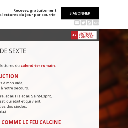
Recevez gratuitement
S'ABONNER
s lectures du jour par courriel
API
LECTURE
A+
CONFORT
 DE SEXTE
 lectures du
calendrier romain
.
UCTION
ns à mon aide,
 à notre secours.
e, et au Fils et au Saint-Esprit,
st, qui était et qui vient,
cles des siècles.
ia.)
 COMME LE FEU CALCINE