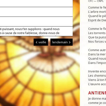
CFC — CNPL
Comme le fe
L'arbre mort
Quand le pé
Esprit de Die
Comme le fl
t-puissant, nous t’en supplions : quand nous
Les torrents 
 à cause de notre faiblesse, donne-nous de
e vie par la passion de ton Fils bien-aimé. Lui qui
Que ta puis
Nos forces v
veille
lendemain
Comme autre
Dans la mer 
Quand nous 
Dans l'impos
Invente en
Les chemins 
Viens à ton
L'œuvre acco
ANTIEN
Je donne ma 
comme je co