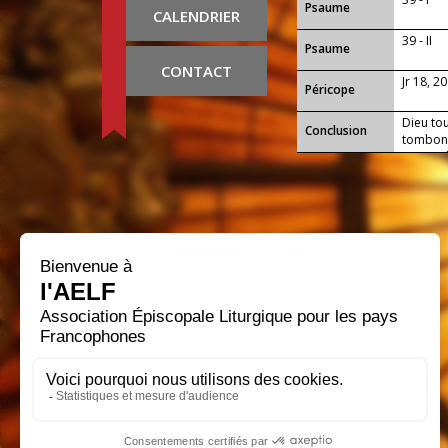
Psaume
CALENDRIER
39 - II
Psaume
CONTACT
Jr 18, 20
Péricope
Dieu tou
Conclusion
tombons
reprendr
règne.