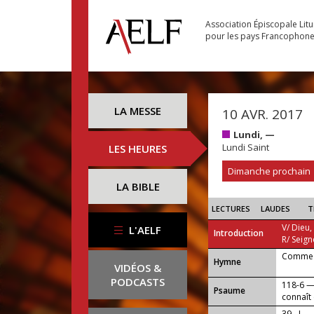
Association Épiscopale Lit
pour les pays Francophon
LA MESSE
10 AVR. 2017
Lundi, —
Lundi Saint
LES HEURES
Dimanche prochain
LA BIBLE
LECTURES
LAUDES
T
V/ Dieu,
L'AELF
Introduction
R/ Seign
Comme l
...
Hymne
VIDÉOS &
PODCASTS
118-6 —
Psaume
connaît
39 - I