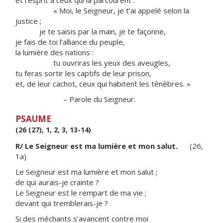
et l’esprit à ceux qui la parcourent :
« Moi, le Seigneur, je t’ai appelé selon la
justice ;
je te saisis par la main, je te façonne,
je fais de toi l’alliance du peuple,
la lumière des nations :
tu ouvriras les yeux des aveugles,
tu feras sortir les captifs de leur prison,
et, de leur cachot, ceux qui habitent les ténèbres. »
– Parole du Seigneur.
PSAUME
(26 (27), 1, 2, 3, 13-14)
R/ Le Seigneur est ma lumière et mon salut.
(26,
1a)
Le Seigneur est ma lumière et mon salut ;
de qui aurais-je crainte ?
Le Seigneur est le rempart de ma vie ;
devant qui tremblerais-je ?
Si des méchants s’avancent contre moi