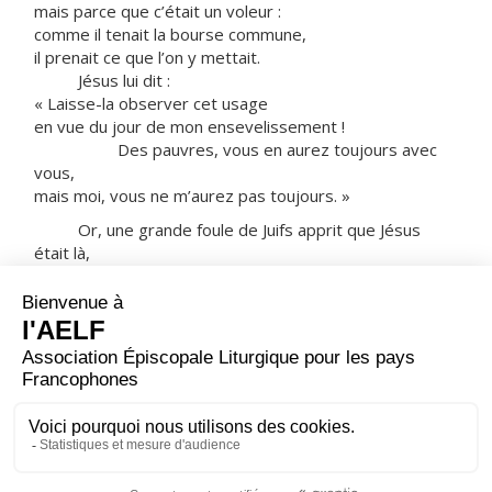
mais parce que c’était un voleur :
comme il tenait la bourse commune,
il prenait ce que l’on y mettait.
Jésus lui dit :
« Laisse-la observer cet usage
en vue du jour de mon ensevelissement !
Des pauvres, vous en aurez toujours avec
vous,
mais moi, vous ne m’aurez pas toujours. »
Or, une grande foule de Juifs apprit que Jésus
était là,
et ils arrivèrent, non seulement à cause de Jésus,
mais aussi pour voir ce Lazare
qu’il avait réveillé d’entre les morts.
Les grands prêtres décidèrent alors
de tuer aussi Lazare,
parce que beaucoup de Juifs, à cause de lui,
s’en allaient, et croyaient en Jésus.
– Acclamons la Parole de Dieu.