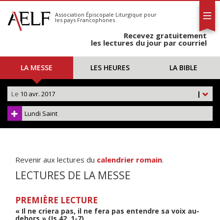
L'AELF
S'abonner
Association Épiscopale Liturgique
pour
les pays Francophones
Calendrier
Recevez gratuitement
Contact
les lectures du jour par courriel
LA MESSE
LES HEURES
LA BIBLE
Le
10 avr. 2017
|
Lundi Saint
Revenir aux lectures du
calendrier romain
.
LECTURES DE LA MESSE
PREMIÈRE LECTURE
« Il ne criera pas, il ne fera pas entendre sa voix au-
dehors » (Is 42, 1-7)