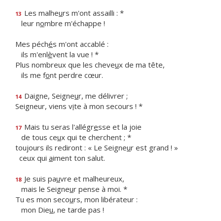
Les malhe
u
rs m'ont assailli : *
13
leur n
o
mbre m'échappe !
Mes péch
é
s m'ont accablé :
ils m'enl
è
vent la vue ! *
Plus nombreux que les cheve
u
x de ma tête,
ils me f
o
nt perdre cœur.
Daigne, Seigne
u
r, me délivrer ;
14
Seigneur, viens v
i
te à mon secours ! *
Mais tu seras l'allégr
e
sse et la joie
17
de tous ce
u
x qui te cherchent ; *
toujours ils rediront : « Le Seigne
u
r est grand ! »
ceux qui
a
iment ton salut.
Je suis pa
u
vre et malheureux,
18
mais le Seigne
u
r pense à moi. *
Tu es mon seco
u
rs, mon libérateur :
mon Die
u
, ne tarde pas !