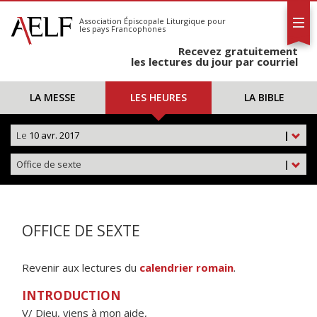
L'AELF
S'abonner
Association Épiscopale Liturgique
pour
les pays Francophones
Calendrier
Recevez gratuitement
Contact
les lectures du jour par courriel
LA MESSE
LES HEURES
LA BIBLE
Le
10 avr. 2017
|
Office de sexte
|
OFFICE DE SEXTE
Revenir aux lectures du
calendrier romain
.
INTRODUCTION
V/ Dieu, viens à mon aide,