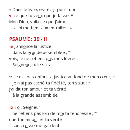
« Dans le livre, est écr
i
t pour moi
ce que tu ve
u
x que je fasse. *
9
Mon Dieu, voilà ce que j'aime :
ta loi me ti
e
nt aux entrailles. »
PSAUME : 39 - II
J'ann
o
nce la justice
10
dans la gr
a
nde assemblée ; *
vois, je ne retiens p
a
s mes lèvres,
Seigne
u
r, tu le sais.
Je n'ai pas enfoui ta justice au f
o
nd de mon cœur, +
11
je n'ai pas caché ta fidélit
é
, ton salut ; *
j'ai dit ton amo
u
r et ta vérité
à la gr
a
nde assemblée.
T
o
i, Seigneur,
12
ne retiens pas loin de m
o
i ta tendresse ; *
que ton amo
u
r et ta vérité
sans c
e
sse me gardent !