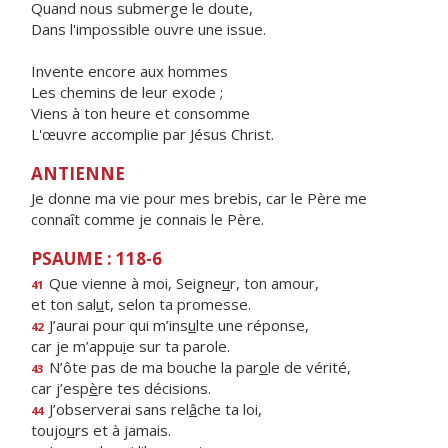
Quand nous submerge le doute,
Dans l'impossible ouvre une issue.
Invente encore aux hommes
Les chemins de leur exode ;
Viens à ton heure et consomme
L'œuvre accomplie par Jésus Christ.
ANTIENNE
Je donne ma vie pour mes brebis, car le Père me
connaît comme je connais le Père.
PSAUME : 118-6
Que vienne à moi, Seigne
u
r, ton amour,
41
et ton sal
u
t, selon ta promesse.
J’aurai pour qui m’ins
u
lte une réponse,
42
car je m’appu
i
e sur ta parole.
N’ôte pas de ma bouche la par
o
le de vérité,
43
car j’esp
è
re tes décisions.
J’observerai sans rel
â
che ta loi,
44
toujo
u
rs et à jamais.