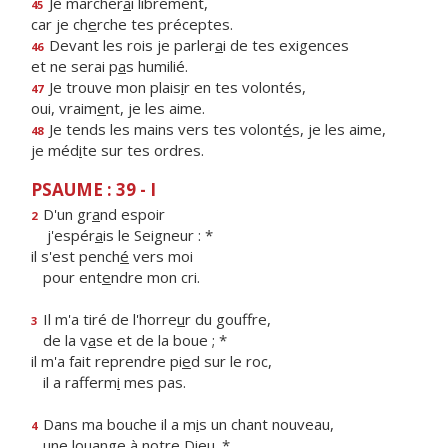
Je marcher
a
i librement,
45
car je ch
e
rche tes préceptes.
Devant les rois je parler
a
i de tes exigences
46
et ne serai p
a
s humilié.
Je trouve mon plais
i
r en tes volontés,
47
oui, vraim
e
nt, je les aime.
Je tends les mains vers tes volont
é
s, je les aime,
48
je méd
i
te sur tes ordres.
PSAUME : 39 - I
D'un gr
a
nd espoir
2
j'espér
a
is le Seigneur : *
il s'est pench
é
vers moi
pour ent
e
ndre mon cri.
Il m'a tiré de l'horre
u
r du gouffre,
3
de la v
a
se et de la boue ; *
il m'a fait reprendre pi
e
d sur le roc,
il a rafferm
i
mes pas.
Dans ma bouche il a m
i
s un chant nouveau,
4
une lou
a
nge à notre Dieu. *