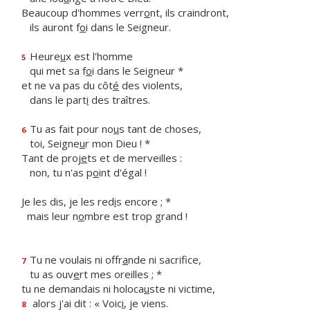
Beaucoup d'hommes verr
o
nt, ils craindront,
ils auront f
o
i dans le Seigneur.
Heure
u
x est l'homme
5
qui met sa f
o
i dans le Seigneur *
et ne va pas du côt
é
des violents,
dans le part
i
des traîtres.
Tu as fait pour no
u
s tant de choses,
6
toi, Seigne
u
r mon Dieu ! *
Tant de proj
e
ts et de merveilles :
non, tu n'as p
o
int d'égal !
Je les dis, je les red
i
s encore ; *
mais leur n
o
mbre est trop grand !
Tu ne voulais ni offr
a
nde ni sacrifice,
7
tu as ouv
e
rt mes oreilles ; *
tu ne demandais ni holoca
u
ste ni victime,
alors j'ai dit : « Voic
i
, je viens.
8