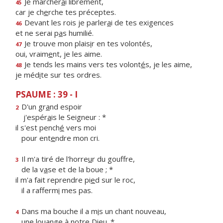
Je marcher
a
i librement,
45
car je ch
e
rche tes préceptes.
Devant les rois je parler
a
i de tes exigences
46
et ne serai p
a
s humilié.
Je trouve mon plais
i
r en tes volontés,
47
oui, vraim
e
nt, je les aime.
Je tends les mains vers tes volont
é
s, je les aime,
48
je méd
i
te sur tes ordres.
PSAUME : 39 - I
D'un gr
a
nd espoir
2
j'espér
a
is le Seigneur : *
il s'est pench
é
vers moi
pour ent
e
ndre mon cri.
Il m'a tiré de l'horre
u
r du gouffre,
3
de la v
a
se et de la boue ; *
il m'a fait reprendre pi
e
d sur le roc,
il a rafferm
i
mes pas.
Dans ma bouche il a m
i
s un chant nouveau,
4
une lou
a
nge à notre Dieu. *