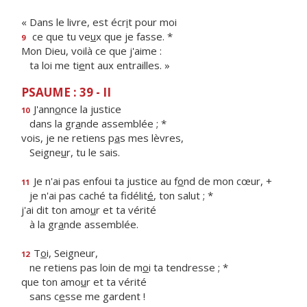
« Dans le livre, est écr
i
t pour moi
ce que tu ve
u
x que je fasse. *
9
Mon Dieu, voilà ce que j'aime :
ta loi me ti
e
nt aux entrailles. »
PSAUME : 39 - II
J'ann
o
nce la justice
10
dans la gr
a
nde assemblée ; *
vois, je ne retiens p
a
s mes lèvres,
Seigne
u
r, tu le sais.
Je n'ai pas enfoui ta justice au f
o
nd de mon cœur, +
11
je n'ai pas caché ta fidélit
é
, ton salut ; *
j'ai dit ton amo
u
r et ta vérité
à la gr
a
nde assemblée.
T
o
i, Seigneur,
12
ne retiens pas loin de m
o
i ta tendresse ; *
que ton amo
u
r et ta vérité
sans c
e
sse me gardent !