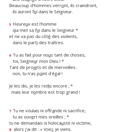
Beaucoup d'hommes verr
o
nt, ils craindront,
ils auront f
o
i dans le Seigneur.
Heure
u
x est l'homme
5
qui met sa f
o
i dans le Seigneur *
et ne va pas du côt
é
des violents,
dans le part
i
des traîtres.
Tu as fait pour no
u
s tant de choses,
6
toi, Seigne
u
r mon Dieu ! *
Tant de proj
e
ts et de merveilles :
non, tu n'as p
o
int d'égal !
Je les dis, je les red
i
s encore ; *
mais leur n
o
mbre est trop grand !
Tu ne voulais ni offr
a
nde ni sacrifice,
7
tu as ouv
e
rt mes oreilles ; *
tu ne demandais ni holoca
u
ste ni victime,
alors j'ai dit : « Voic
i
, je viens.
8