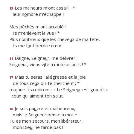
Les malhe
u
rs m'ont assailli : *
13
leur n
o
mbre m'échappe !
Mes péch
é
s m'ont accablé :
ils m'enl
è
vent la vue ! *
Plus nombreux que les cheve
u
x de ma tête,
ils me f
o
nt perdre cœur.
Daigne, Seigne
u
r, me délivrer ;
14
Seigneur, viens v
i
te à mon secours ! *
Mais tu seras l'allégr
e
sse et la joie
17
de tous ce
u
x qui te cherchent ; *
toujours ils rediront : « Le Seigne
u
r est grand ! »
ceux qui
a
iment ton salut.
Je suis pa
u
vre et malheureux,
18
mais le Seigne
u
r pense à moi. *
Tu es mon seco
u
rs, mon libérateur :
mon Die
u
, ne tarde pas !