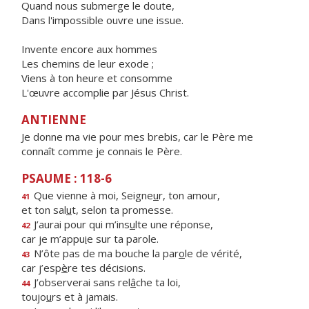
Quand nous submerge le doute,
Dans l'impossible ouvre une issue.
Invente encore aux hommes
Les chemins de leur exode ;
Viens à ton heure et consomme
L'œuvre accomplie par Jésus Christ.
ANTIENNE
Je donne ma vie pour mes brebis, car le Père me
connaît comme je connais le Père.
PSAUME : 118-6
Que vienne à moi, Seigne
u
r, ton amour,
41
et ton sal
u
t, selon ta promesse.
J’aurai pour qui m’ins
u
lte une réponse,
42
car je m’appu
i
e sur ta parole.
N’ôte pas de ma bouche la par
o
le de vérité,
43
car j’esp
è
re tes décisions.
J’observerai sans rel
â
che ta loi,
44
toujo
u
rs et à jamais.