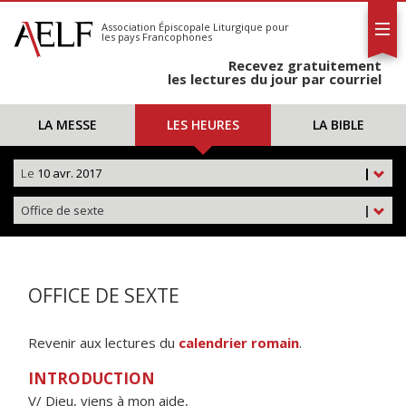
L'AELF
S'abonner
Association Épiscopale Liturgique
pour
les pays Francophones
Calendrier
Recevez gratuitement
Contact
les lectures du jour par courriel
LA MESSE
LES HEURES
LA BIBLE
Le
10 avr. 2017
|
Office de sexte
|
OFFICE DE SEXTE
Revenir aux lectures du
calendrier romain
.
INTRODUCTION
V/ Dieu, viens à mon aide,