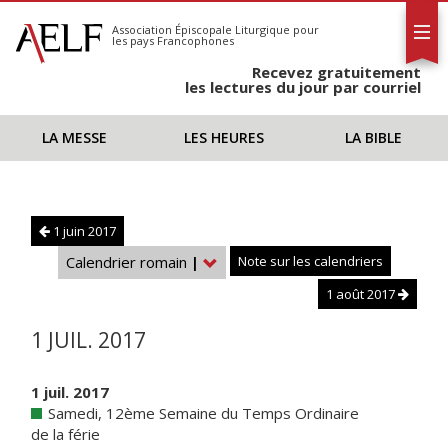
L'AELF
S'abonner
Association Épiscopale Liturgique
pour
les pays Francophones
Calendrier
Recevez gratuitement
Contact
les lectures du jour par courriel
LA MESSE
LES HEURES
LA BIBLE
1 juin 2017
Calendrier romain
|
Note sur les calendriers
1 août 2017
1 JUIL. 2017
1 juil. 2017
Samedi, 12ème Semaine du Temps Ordinaire
de la férie