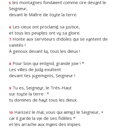
les montagnes fondaient comme cire dev
a
nt le
5
Seigneur,
devant le Maître de to
u
te la terre.
Les cieux ont proclam
é
sa justice,
6
et tous les peuples ont v
u
sa gloire.
Honte aux serviteurs d'idoles qui se v
a
ntent de
7
vanités !
À genoux devant lu
i
, tous les dieux !
Pour Sion qui ent
e
nd, grande joie ! *
8
Les villes de Jud
a
exultent
devant tes jugem
e
nts, Seigneur !
Tu es, Seigne
u
r, le Très-Haut
9
sur to
u
te la terre : *
tu domines de ha
u
t tous les dieux.
Haïssez le mal, vous qui aim
e
z le Seigneur, +
10
car il garde la v
i
e de ses fidèles *
et les arrache aux m
a
ins des impies.