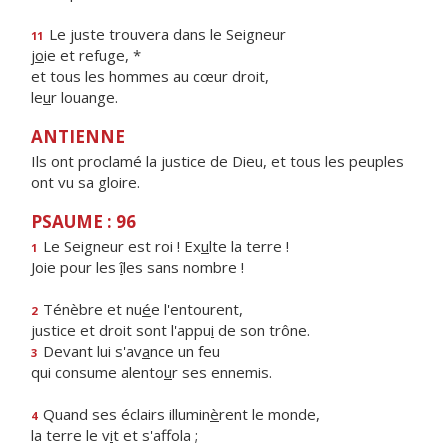
Le juste trouvera dans le Seigneur
11
j
o
ie et refuge, *
et tous les hommes au cœur droit,
le
u
r louange.
ANTIENNE
Ils ont proclamé la justice de Dieu, et tous les peuples
ont vu sa gloire.
PSAUME : 96
Le Seigneur est roi ! Ex
u
lte la terre !
1
Joie pour les
î
les sans nombre !
Ténèbre et nu
é
e l'entourent,
2
justice et droit sont l'appu
i
de son trône.
Devant lui s'av
a
nce un feu
3
qui consume alento
u
r ses ennemis.
Quand ses éclairs illumin
è
rent le monde,
4
la terre le v
i
t et s'affola ;