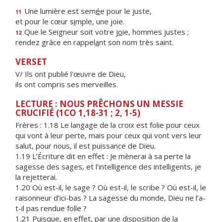
Une lumière est sem
é
e pour le juste,
11
et pour le cœur s
i
mple, une joie.
Que le Seigneur soit votre j
o
ie, hommes justes ;
12
rendez grâce en rappel
a
nt son nom très saint.
VERSET
V/ Ils ont publié l'œuvre de Dieu,
ils ont compris ses merveilles.
LECTURE : NOUS PRÊCHONS UN MESSIE
CRUCIFIÉ (1CO 1,18-31 ; 2, 1-5)
Frères : 1.18 Le langage de la croix est folie pour ceux
qui vont à leur perte, mais pour ceux qui vont vers leur
salut, pour nous, il est puissance de Dieu.
1.19 L’Écriture dit en effet : Je mènerai à sa perte la
sagesse des sages, et l’intelligence des intelligents, je
la rejetterai.
1.20 Où est-il, le sage ? Où est-il, le scribe ? Où est-il, le
raisonneur d’ici-bas ? La sagesse du monde, Dieu ne l’a-
t-il pas rendue folle ?
1.21 Puisque, en effet, par une disposition de la