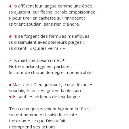
Ils affûtent leur l
a
ngue comme une épée,
4
ils ajustent leur flèche, par
o
le empoisonnée,
pour tirer en cach
e
tte sur l’innocent ;
5
ils tirent soud
a
in, sans rien craindre.
Ils se forgent des form
u
les maléfiques, +
6
ils dissimulent avec s
o
in leurs pièges ;
ils disent : « Qu
i
les verra ? »
Ils mach
i
nent leur crime : +
7
Notre machinati
o
n est parfaite ;
le cœur de chacun deme
u
re impénétrable !
Mais c’est Dieu qui leur t
i
re une flèche, +
8
soudain, ils en ress
e
ntent la blessure,
ils sont les vict
i
mes de leur langue.
9
Tous ceux qui les voient h
o
chent la tête ;
tout homme est sais
i
de crainte :
10
il proclame ce que Die
u
a fait,
il compr
e
nd ses actions.