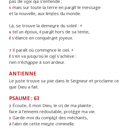
pas de v
o
ix qui s'entende ;
mais sur toute la terre en par
a
ît le message
5
et la nouvelle, aux lim
i
tes du monde.
Là, se trouve la deme
u
re du soleil : +
tel un époux, il par
a
ît hors de sa tente,
6
il s'élance en conquér
a
nt joyeux.
Il paraît où comm
e
nce le ciel, +
7
il s'en va jusqu'où le ci
e
l s'achève :
rien n'éch
a
ppe à son ardeur.
ANTIENNE
Le juste trouve sa joie dans le Seigneur et proclame ce
que Dieu a fait.
PSAUME : 63
Écoute, ô mon Dieu, le cr
i
de ma plainte ;
2
face à l’ennemi redoutable, prot
è
ge ma vie.
Garde-moi du compl
o
t des méchants,
3
à l’abri de cette me
u
te criminelle.