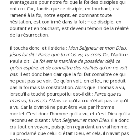
avantageuse pour notre foi que la foi des disciples qui
ont cru. Car, tandis que ce disciple, en touchant, est
ramené à la foi, notre esprit, en dominant toute
hésitation, est confirmé dans la foi ; ~ ce disciple, en
doutant et en touchant, est devenu témoin de la réalité
de la résurrection. ~
Il toucha donc, et il s’écria :
Mon Seigneur et mon Dieu.
Jésus lui dit : Parce que tu m’as vu, tu crois
. Or, l’Apôtre
Paul a dit :
La foi est la manière de posséder déjà ce
qu’on espère, et de connaître des réalités qu’on ne voit
pas
. Il est donc bien clair que la foi fait connaître ce qui
ne peut pas se voir. Ce qu’on voit, en effet, ne produit
pas la foi mais la constatation. Alors que Thomas a vu,
lorsqu’il a touché pourquoi lui est-il dit :
Parce que tu
m’as vu, tu as cru ?
Mais ce qu’il a cru n’était pas ce qu’il
a vu. Car la divinité ne peut être vue par l’homme
mortel. C’est donc l’homme qu’il a vu, et c’est Dieu qu’il a
reconnu en disant :
Mon Seigneur et mon Dieu
. Il a donc
cru tout en voyant, puisqu’en regardant un vrai homme,
il a proclamé que celui-ci était Dieu, et cela, il n’avait pas
pu le voir.