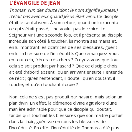
L'ÉVANGILE DE JEAN
Thomas, l’un des douze (dont le nom signifie Jumeau)
n’était pas avec eux quand Jésus était venu
. Ce disciple
était le seul absent. À son retour, quand on lui raconta
ce qui s’était passé, il ne voulut pas le croire. Le
Seigneur vint une seconde fois, et il présenta au disciple
incrédule son côté à toucher, lui montra ses mains et,
en lui montrant les cicatrices de ses blessures, guérit
en lui la blessure de l’incrédulité. Que remarquez-vous
en tout cela, frères très chers ? Croyez-vous que tout
cela se soit produit par hasard ? Que ce disciple choisi
ait été d’abord absent ; qu’en arrivant ensuite il entende
ce récit ; qu’en l’entendant, il doute ; qu’en doutant, il
touche, et qu’en touchant il croie ?
Non, cela ne s’est pas produit par hasard, mais selon un
plan divin. En effet, la clémence divine agit alors d’une
manière admirable pour que ce disciple qui doutait,
tandis qu’il touchait les blessures que son maître portait
dans la chair, guérisse en nous les blessures de
l’incrédulité. En effet l’incrédulité de Thomas a été plus