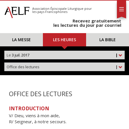
L'AELF
S'abonner
Association Épiscopale Liturgique
pour
les pays Francophones
Calendrier
Recevez gratuitement
Contact
les lectures du jour par courriel
LA MESSE
LES HEURES
LA BIBLE
Le
3 juil. 2017
|
Office des lectures
|
OFFICE DES LECTURES
INTRODUCTION
V/ Dieu, viens à mon aide,
R/ Seigneur, à notre secours.