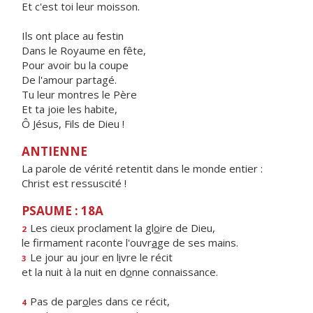
Et c'est toi leur moisson.
Ils ont place au festin
Dans le Royaume en fête,
Pour avoir bu la coupe
De l'amour partagé.
Tu leur montres le Père
Et ta joie les habite,
Ô Jésus, Fils de Dieu !
ANTIENNE
La parole de vérité retentit dans le monde entier :
Christ est ressuscité !
PSAUME : 18A
Les cieux proclament la gl
o
ire de Dieu,
2
le firmament raconte l'ouvr
a
ge de ses mains.
Le jour au jour en l
i
vre le récit
3
et la nuit à la nuit en d
o
nne connaissance.
Pas de par
o
les dans ce récit,
4