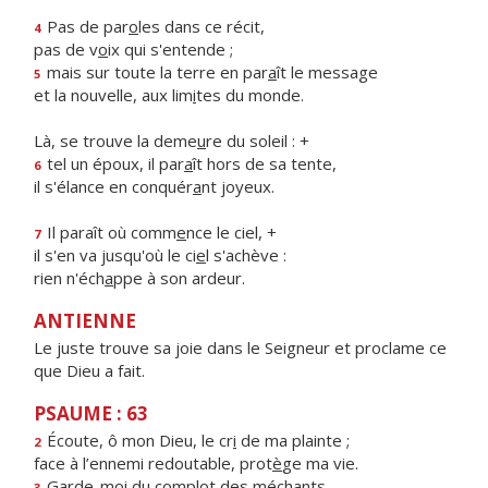
Pas de par
o
les dans ce récit,
4
pas de v
o
ix qui s'entende ;
mais sur toute la terre en par
a
ît le message
5
et la nouvelle, aux lim
i
tes du monde.
Là, se trouve la deme
u
re du soleil : +
tel un époux, il par
a
ît hors de sa tente,
6
il s'élance en conquér
a
nt joyeux.
Il paraît où comm
e
nce le ciel, +
7
il s'en va jusqu'où le ci
e
l s'achève :
rien n'éch
a
ppe à son ardeur.
ANTIENNE
Le juste trouve sa joie dans le Seigneur et proclame ce
que Dieu a fait.
PSAUME : 63
Écoute, ô mon Dieu, le cr
i
de ma plainte ;
2
face à l’ennemi redoutable, prot
è
ge ma vie.
Garde-moi du compl
o
t des méchants,
3