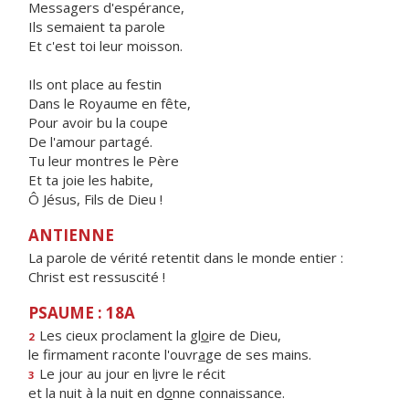
Messagers d'espérance,
Ils semaient ta parole
Et c'est toi leur moisson.
Ils ont place au festin
Dans le Royaume en fête,
Pour avoir bu la coupe
De l'amour partagé.
Tu leur montres le Père
Et ta joie les habite,
Ô Jésus, Fils de Dieu !
ANTIENNE
La parole de vérité retentit dans le monde entier :
Christ est ressuscité !
PSAUME : 18A
Les cieux proclament la gl
o
ire de Dieu,
2
le firmament raconte l'ouvr
a
ge de ses mains.
Le jour au jour en l
i
vre le récit
3
et la nuit à la nuit en d
o
nne connaissance.