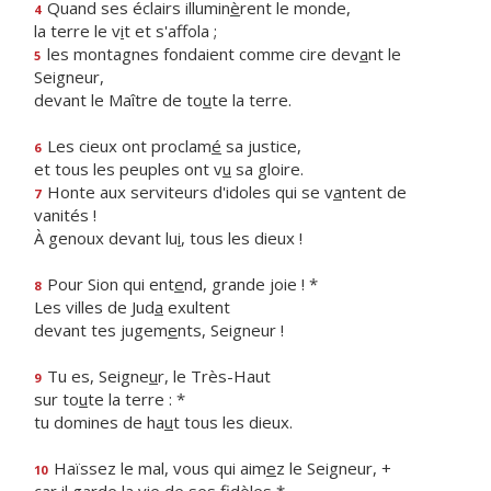
Quand ses éclairs illumin
è
rent le monde,
4
la terre le v
i
t et s'affola ;
les montagnes fondaient comme cire dev
a
nt le
5
Seigneur,
devant le Maître de to
u
te la terre.
Les cieux ont proclam
é
sa justice,
6
et tous les peuples ont v
u
sa gloire.
Honte aux serviteurs d'idoles qui se v
a
ntent de
7
vanités !
À genoux devant lu
i
, tous les dieux !
Pour Sion qui ent
e
nd, grande joie ! *
8
Les villes de Jud
a
exultent
devant tes jugem
e
nts, Seigneur !
Tu es, Seigne
u
r, le Très-Haut
9
sur to
u
te la terre : *
tu domines de ha
u
t tous les dieux.
Haïssez le mal, vous qui aim
e
z le Seigneur, +
10