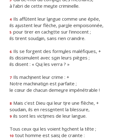
à l’abri de cette me
u
te criminelle.
Ils affûtent leur l
a
ngue comme une épée,
4
ils ajustent leur flèche, par
o
le empoisonnée,
pour tirer en cach
e
tte sur l’innocent ;
5
ils tirent soud
a
in, sans rien craindre.
Ils se forgent des form
u
les maléfiques, +
6
ils dissimulent avec s
o
in leurs pièges ;
ils disent : « Qu
i
les verra ? »
Ils mach
i
nent leur crime : +
7
Notre machinati
o
n est parfaite ;
le cœur de chacun deme
u
re impénétrable !
Mais c’est Dieu qui leur t
i
re une flèche, +
8
soudain, ils en ress
e
ntent la blessure,
ils sont les vict
i
mes de leur langue.
9
Tous ceux qui les voient h
o
chent la tête ;
tout homme est sais
i
de crainte :
10