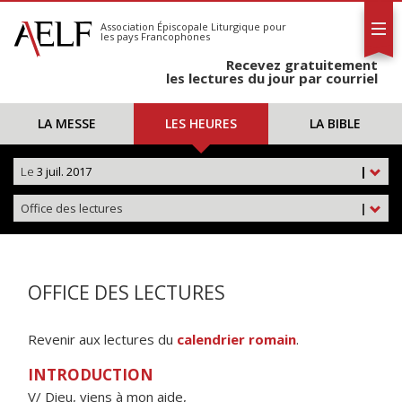
L'AELF
S'abonner
Association Épiscopale Liturgique
pour
les pays Francophones
Calendrier
Recevez gratuitement
Contact
les lectures du jour par courriel
LA MESSE
LES HEURES
LA BIBLE
Le
3 juil. 2017
|
Office des lectures
|
OFFICE DES LECTURES
Revenir aux lectures du
calendrier romain
.
INTRODUCTION
V/ Dieu, viens à mon aide,