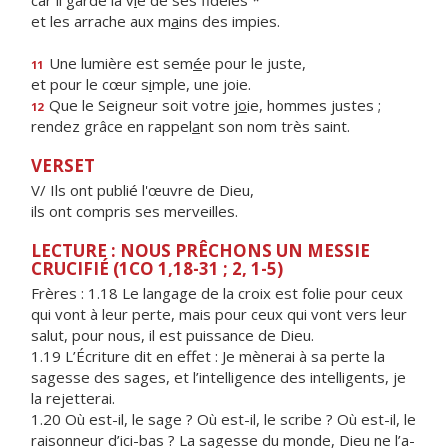
car il garde la v
i
e de ses fidèles *
et les arrache aux m
a
ins des impies.
Une lumière est sem
é
e pour le juste,
11
et pour le cœur s
i
mple, une joie.
Que le Seigneur soit votre j
o
ie, hommes justes ;
12
rendez grâce en rappel
a
nt son nom très saint.
VERSET
V/ Ils ont publié l'œuvre de Dieu,
ils ont compris ses merveilles.
LECTURE : NOUS PRÊCHONS UN MESSIE
CRUCIFIÉ (1CO 1,18-31 ; 2, 1-5)
Frères : 1.18 Le langage de la croix est folie pour ceux
qui vont à leur perte, mais pour ceux qui vont vers leur
salut, pour nous, il est puissance de Dieu.
1.19 L’Écriture dit en effet : Je mènerai à sa perte la
sagesse des sages, et l’intelligence des intelligents, je
la rejetterai.
1.20 Où est-il, le sage ? Où est-il, le scribe ? Où est-il, le
raisonneur d’ici-bas ? La sagesse du monde, Dieu ne l’a-