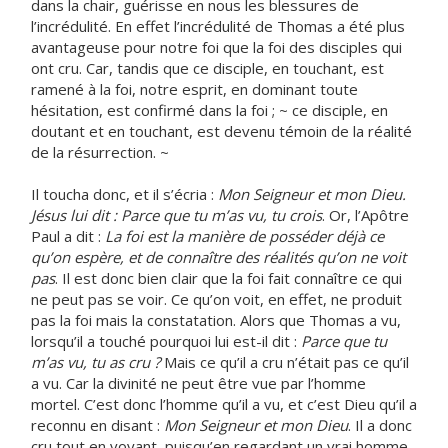
dans la chair, guérisse en nous les blessures de
l’incrédulité. En effet l’incrédulité de Thomas a été plus
avantageuse pour notre foi que la foi des disciples qui
ont cru. Car, tandis que ce disciple, en touchant, est
ramené à la foi, notre esprit, en dominant toute
hésitation, est confirmé dans la foi ; ~ ce disciple, en
doutant et en touchant, est devenu témoin de la réalité
de la résurrection. ~
Il toucha donc, et il s’écria :
Mon Seigneur et mon Dieu.
Jésus lui dit : Parce que tu m’as vu, tu crois
. Or, l’Apôtre
Paul a dit :
La foi est la manière de posséder déjà ce
qu’on espère, et de connaître des réalités qu’on ne voit
pas
. Il est donc bien clair que la foi fait connaître ce qui
ne peut pas se voir. Ce qu’on voit, en effet, ne produit
pas la foi mais la constatation. Alors que Thomas a vu,
lorsqu’il a touché pourquoi lui est-il dit :
Parce que tu
m’as vu, tu as cru ?
Mais ce qu’il a cru n’était pas ce qu’il
a vu. Car la divinité ne peut être vue par l’homme
mortel. C’est donc l’homme qu’il a vu, et c’est Dieu qu’il a
reconnu en disant :
Mon Seigneur et mon Dieu
. Il a donc
cru tout en voyant, puisqu’en regardant un vrai homme,