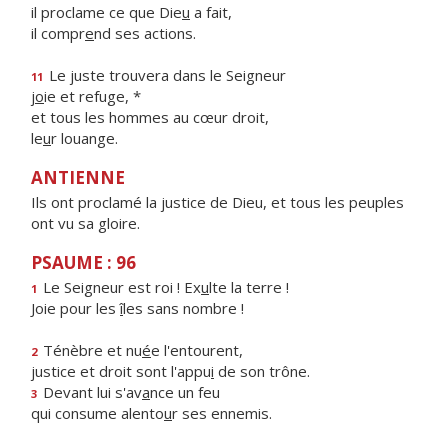
il proclame ce que Die
u
a fait,
il compr
e
nd ses actions.
Le juste trouvera dans le Seigneur
11
j
o
ie et refuge, *
et tous les hommes au cœur droit,
le
u
r louange.
ANTIENNE
Ils ont proclamé la justice de Dieu, et tous les peuples
ont vu sa gloire.
PSAUME : 96
Le Seigneur est roi ! Ex
u
lte la terre !
1
Joie pour les
î
les sans nombre !
Ténèbre et nu
é
e l'entourent,
2
justice et droit sont l'appu
i
de son trône.
Devant lui s'av
a
nce un feu
3
qui consume alento
u
r ses ennemis.