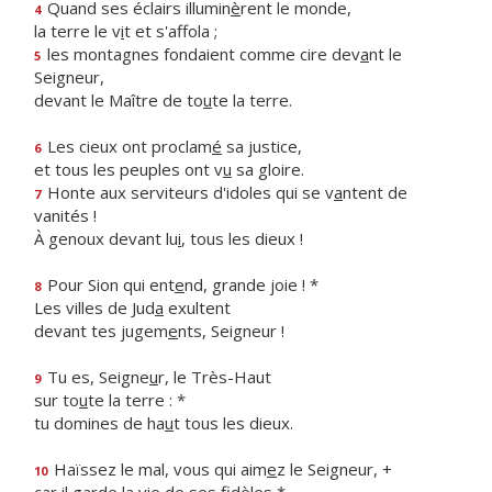
Quand ses éclairs illumin
è
rent le monde,
4
la terre le v
i
t et s'affola ;
les montagnes fondaient comme cire dev
a
nt le
5
Seigneur,
devant le Maître de to
u
te la terre.
Les cieux ont proclam
é
sa justice,
6
et tous les peuples ont v
u
sa gloire.
Honte aux serviteurs d'idoles qui se v
a
ntent de
7
vanités !
À genoux devant lu
i
, tous les dieux !
Pour Sion qui ent
e
nd, grande joie ! *
8
Les villes de Jud
a
exultent
devant tes jugem
e
nts, Seigneur !
Tu es, Seigne
u
r, le Très-Haut
9
sur to
u
te la terre : *
tu domines de ha
u
t tous les dieux.
Haïssez le mal, vous qui aim
e
z le Seigneur, +
10