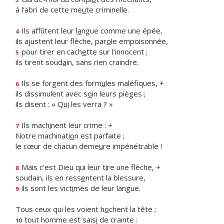
à l’abri de cette me
u
te criminelle.
Ils affûtent leur l
a
ngue comme une épée,
4
ils ajustent leur flèche, par
o
le empoisonnée,
pour tirer en cach
e
tte sur l’innocent ;
5
ils tirent soud
a
in, sans rien craindre.
Ils se forgent des form
u
les maléfiques, +
6
ils dissimulent avec s
o
in leurs pièges ;
ils disent : « Qu
i
les verra ? »
Ils mach
i
nent leur crime : +
7
Notre machinati
o
n est parfaite ;
le cœur de chacun deme
u
re impénétrable !
Mais c’est Dieu qui leur t
i
re une flèche, +
8
soudain, ils en ress
e
ntent la blessure,
ils sont les vict
i
mes de leur langue.
9
Tous ceux qui les voient h
o
chent la tête ;
tout homme est sais
i
de crainte :
10