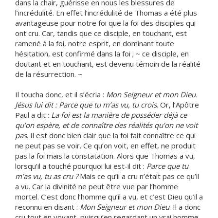
dans la chair, guérisse en nous les blessures de
l’incrédulité. En effet l’incrédulité de Thomas a été plus
avantageuse pour notre foi que la foi des disciples qui
ont cru. Car, tandis que ce disciple, en touchant, est
ramené à la foi, notre esprit, en dominant toute
hésitation, est confirmé dans la foi ; ~ ce disciple, en
doutant et en touchant, est devenu témoin de la réalité
de la résurrection. ~
Il toucha donc, et il s’écria :
Mon Seigneur et mon Dieu.
Jésus lui dit : Parce que tu m’as vu, tu crois
. Or, l’Apôtre
Paul a dit :
La foi est la manière de posséder déjà ce
qu’on espère, et de connaître des réalités qu’on ne voit
pas
. Il est donc bien clair que la foi fait connaître ce qui
ne peut pas se voir. Ce qu’on voit, en effet, ne produit
pas la foi mais la constatation. Alors que Thomas a vu,
lorsqu’il a touché pourquoi lui est-il dit :
Parce que tu
m’as vu, tu as cru ?
Mais ce qu’il a cru n’était pas ce qu’il
a vu. Car la divinité ne peut être vue par l’homme
mortel. C’est donc l’homme qu’il a vu, et c’est Dieu qu’il a
reconnu en disant :
Mon Seigneur et mon Dieu
. Il a donc
cru tout en voyant, puisqu’en regardant un vrai homme,