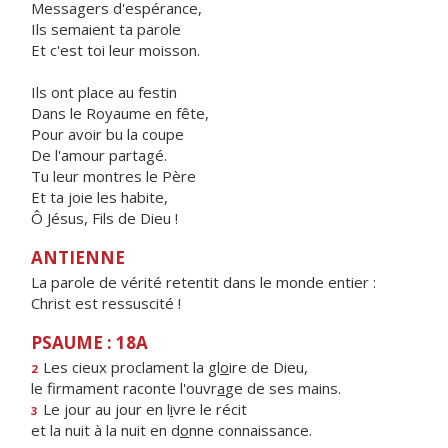
Messagers d'espérance,
Ils semaient ta parole
Et c'est toi leur moisson.
Ils ont place au festin
Dans le Royaume en fête,
Pour avoir bu la coupe
De l'amour partagé.
Tu leur montres le Père
Et ta joie les habite,
Ô Jésus, Fils de Dieu !
ANTIENNE
La parole de vérité retentit dans le monde entier :
Christ est ressuscité !
PSAUME : 18A
Les cieux proclament la gl
o
ire de Dieu,
2
le firmament raconte l'ouvr
a
ge de ses mains.
Le jour au jour en l
i
vre le récit
3
et la nuit à la nuit en d
o
nne connaissance.