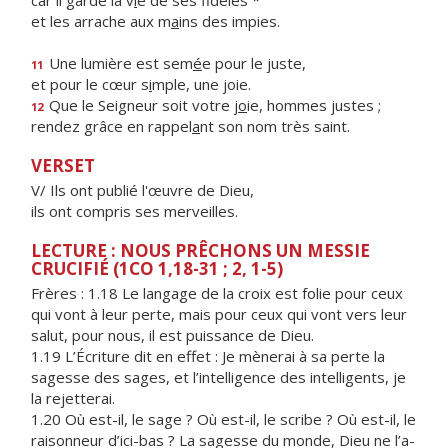
car il garde la v
i
e de ses fidèles *
et les arrache aux m
a
ins des impies.
Une lumière est sem
é
e pour le juste,
11
et pour le cœur s
i
mple, une joie.
Que le Seigneur soit votre j
o
ie, hommes justes ;
12
rendez grâce en rappel
a
nt son nom très saint.
VERSET
V/ Ils ont publié l'œuvre de Dieu,
ils ont compris ses merveilles.
LECTURE : NOUS PRÊCHONS UN MESSIE
CRUCIFIÉ (1CO 1,18-31 ; 2, 1-5)
Frères : 1.18 Le langage de la croix est folie pour ceux
qui vont à leur perte, mais pour ceux qui vont vers leur
salut, pour nous, il est puissance de Dieu.
1.19 L’Écriture dit en effet : Je mènerai à sa perte la
sagesse des sages, et l’intelligence des intelligents, je
la rejetterai.
1.20 Où est-il, le sage ? Où est-il, le scribe ? Où est-il, le
raisonneur d’ici-bas ? La sagesse du monde, Dieu ne l’a-