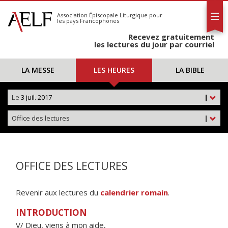
L'AELF
S'abonner
Association Épiscopale Liturgique
pour
les pays Francophones
Calendrier
Recevez gratuitement
Contact
les lectures du jour par courriel
LA MESSE
LES HEURES
LA BIBLE
Le
3 juil. 2017
|
Office des lectures
|
OFFICE DES LECTURES
Revenir aux lectures du
calendrier romain
.
INTRODUCTION
V/ Dieu, viens à mon aide,