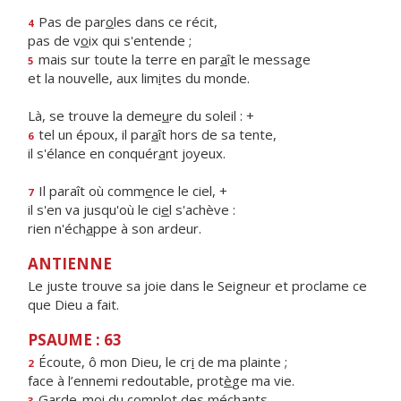
Pas de par
o
les dans ce récit,
4
pas de v
o
ix qui s'entende ;
mais sur toute la terre en par
a
ît le message
5
et la nouvelle, aux lim
i
tes du monde.
Là, se trouve la deme
u
re du soleil : +
tel un époux, il par
a
ît hors de sa tente,
6
il s'élance en conquér
a
nt joyeux.
Il paraît où comm
e
nce le ciel, +
7
il s'en va jusqu'où le ci
e
l s'achève :
rien n'éch
a
ppe à son ardeur.
ANTIENNE
Le juste trouve sa joie dans le Seigneur et proclame ce
que Dieu a fait.
PSAUME : 63
Écoute, ô mon Dieu, le cr
i
de ma plainte ;
2
face à l’ennemi redoutable, prot
è
ge ma vie.
Garde-moi du compl
o
t des méchants,
3