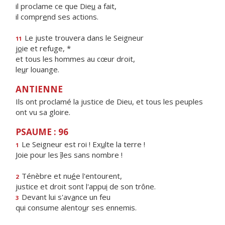
il proclame ce que Die
u
a fait,
il compr
e
nd ses actions.
Le juste trouvera dans le Seigneur
11
j
o
ie et refuge, *
et tous les hommes au cœur droit,
le
u
r louange.
ANTIENNE
Ils ont proclamé la justice de Dieu, et tous les peuples
ont vu sa gloire.
PSAUME : 96
Le Seigneur est roi ! Ex
u
lte la terre !
1
Joie pour les
î
les sans nombre !
Ténèbre et nu
é
e l'entourent,
2
justice et droit sont l'appu
i
de son trône.
Devant lui s'av
a
nce un feu
3
qui consume alento
u
r ses ennemis.