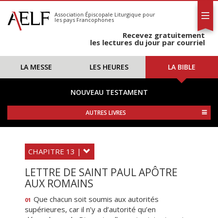
L'AELF
S'abonner
Association Épiscopale Liturgique
pour
les pays Francophones
Calendrier
Recevez gratuitement
Contact
les lectures du jour par courriel
LA MESSE
LES HEURES
LA BIBLE
NOUVEAU TESTAMENT
AUTRES LIVRES
CHAPITRE 13 |
LETTRE DE SAINT PAUL APÔTRE
AUX ROMAINS
Que chacun soit soumis aux autorités
01
supérieures, car il n’y a d’autorité qu’en