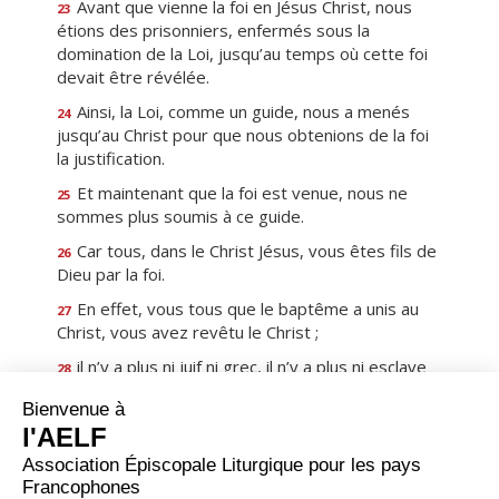
Avant que vienne la foi en Jésus Christ, nous
23
étions des prisonniers, enfermés sous la
domination de la Loi, jusqu’au temps où cette foi
devait être révélée.
Ainsi, la Loi, comme un guide, nous a menés
24
jusqu’au Christ pour que nous obtenions de la foi
la justification.
Et maintenant que la foi est venue, nous ne
25
sommes plus soumis à ce guide.
Car tous, dans le Christ Jésus, vous êtes fils de
26
Dieu par la foi.
En effet, vous tous que le baptême a unis au
27
Christ, vous avez revêtu le Christ ;
il n’y a plus ni juif ni grec, il n’y a plus ni esclave
28
ni homme libre, il n’y a plus l’homme et la femme,
car tous, vous ne faites plus qu’un dans le Christ
Jésus.
Et si vous appartenez au Christ, vous êtes de
29
la descendance d’Abraham : vous êtes héritiers