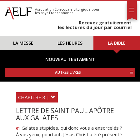
L'AELF
S'abonner
Association Épiscopale Liturgique
pour
les pays Francophones
Calendrier
Recevez gratuitement
Contact
les lectures du jour par courriel
LA MESSE
LES HEURES
LA BIBLE
NOUVEAU TESTAMENT
AUTRES LIVRES
CHAPITRE 3 |
LETTRE DE SAINT PAUL APÔTRE
AUX GALATES
Galates stupides, qui donc vous a ensorcelés ?
01
À vos yeux, pourtant, Jésus Christ a été présenté