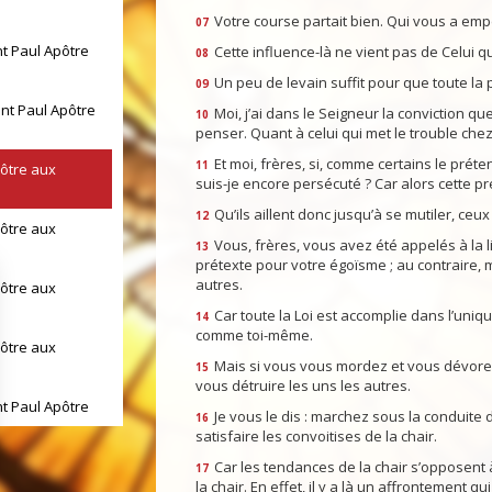
Votre course partait bien. Qui vous a empê
07
nt Paul Apôtre
Cette influence-là ne vient pas de Celui q
08
Un peu de levain suffit pour que toute la 
09
int Paul Apôtre
Moi, j’ai dans le Seigneur la conviction 
10
penser. Quant à celui qui met le trouble chez v
Et moi, frères, si, comme certains le préte
11
pôtre aux
suis-je encore persécuté ? Car alors cette pré
Qu’ils aillent donc jusqu’à se mutiler, ce
12
pôtre aux
Vous, frères, vous avez été appelés à la li
13
prétexte pour votre égoïsme ; au contraire, 
autres.
pôtre aux
Car toute la Loi est accomplie dans l’uniq
14
comme toi-même.
pôtre aux
Mais si vous vous mordez et vous dévorez 
15
vous détruire les uns les autres.
nt Paul Apôtre
Je vous le dis : marchez sous la conduite d
16
satisfaire les convoitises de la chair.
int Paul Apôtre
Car les tendances de la chair s’opposent à 
17
la chair. En effet, il y a là un affrontement