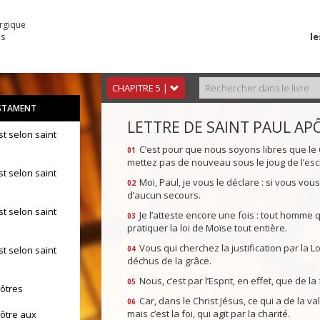
urgique
le
es
CHAPITRE 5 |
STAMENT
LETTRE DE SAINT PAUL AP
st selon saint
C’est pour que nous soyons libres que le C
01
mettez pas de nouveau sous le joug de l’esc
st selon saint
Moi, Paul, je vous le déclare : si vous vous
02
d’aucun secours.
st selon saint
Je l’atteste encore une fois : tout homme qu
03
pratiquer la loi de Moïse tout entière.
Vous qui cherchez la justification par la L
st selon saint
04
déchus de la grâce.
Nous, c’est par l’Esprit, en effet, que de l
05
pôtres
Car, dans le Christ Jésus, ce qui a de la val
06
mais c’est la foi, qui agit par la charité.
pôtre aux