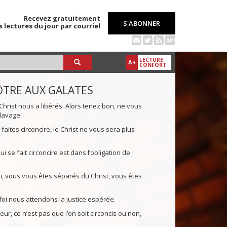
Recevez gratuitement
S'ABONNER
s lectures du jour par courriel
API
LECTURE
A+
CONFORT
ÔTRE AUX GALATES
hrist nous a libérés. Alors tenez bon, ne vous
lavage.
 faites circoncire, le Christ ne vous sera plus
i se fait circoncire est dans l’obligation de
oi, vous vous êtes séparés du Christ, vous êtes
a foi nous attendons la justice espérée.
eur, ce n’est pas que l’on soit circoncis ou non,