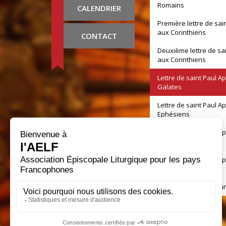
Romains
CALENDRIER
Première lettre de sai
aux Corinthiens
CONTACT
Deuxième lettre de sa
aux Corinthiens
Lettre de saint Paul A
Galates
Lettre de saint Paul A
Ephésiens
Lettre de saint Paul A
Philippiens
Lettre de saint Paul A
Colossiens
Première lettre de sai
aux Thessaloniciens
Deuxième lettre de sa
aux Thessaloniciens