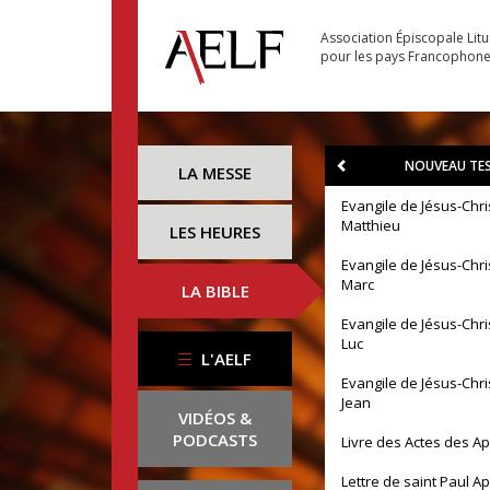
Association Épiscopale Lit
pour les pays Francophon
NOUVEAU TE
LA MESSE
Evangile de Jésus-Chri
Matthieu
LES HEURES
Evangile de Jésus-Chri
Marc
LA BIBLE
Evangile de Jésus-Chri
Luc
L'AELF
Evangile de Jésus-Chri
Jean
VIDÉOS &
PODCASTS
Livre des Actes des A
Lettre de saint Paul A