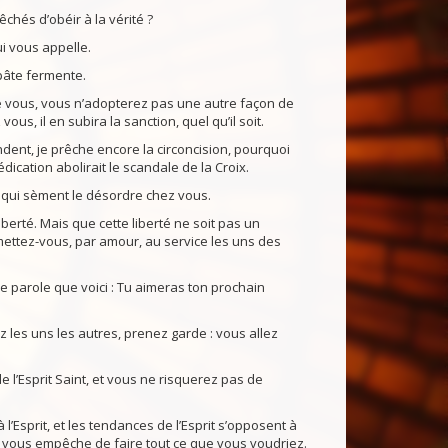
chés d’obéir à la vérité ?
ui vous appelle.
pâte fermente.
que vous, vous n’adopterez pas une autre façon de
ous, il en subira la sanction, quel qu’il soit.
ndent, je prêche encore la circoncision, pourquoi
dication abolirait le scandale de la Croix.
ux qui sèment le désordre chez vous.
berté. Mais que cette liberté ne soit pas un
mettez-vous, par amour, au service les uns des
ue parole que voici : Tu aimeras ton prochain
les uns les autres, prenez garde : vous allez
e l’Esprit Saint, et vous ne risquerez pas de
l’Esprit, et les tendances de l’Esprit s’opposent à
 qui vous empêche de faire tout ce que vous voudriez.