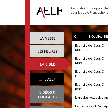
Association Épiscopale Lit
pour les pays Francophon
NOUVEAU TE
LA MESSE
Evangile de Jésus-Chri
Matthieu
LES HEURES
Evangile de Jésus-Chri
Marc
LA BIBLE
Evangile de Jésus-Chri
Luc
L'AELF
Evangile de Jésus-Chri
Jean
VIDÉOS &
PODCASTS
Livre des Actes des A
Lettre de saint Paul A