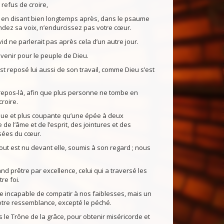
refus de croire,
i, en disant bien longtemps après, dans le psaume
endez sa voix, n’endurcissez pas votre cœur.
id ne parlerait pas après cela d’un autre jour.
venir pour le peuple de Dieu.
st reposé lui aussi de son travail, comme Dieu s’est
epos-là, afin que plus personne ne tombe en
roire.
gique et plus coupante qu’une épée à deux
 de l’âme et de l’esprit, des jointures et des
nsées du cœur.
ut est nu devant elle, soumis à son regard ; nous
and prêtre par excellence, celui qui a traversé les
re foi.
e incapable de compatir à nos faiblesses, mais un
otre ressemblance, excepté le péché.
e Trône de la grâce, pour obtenir miséricorde et