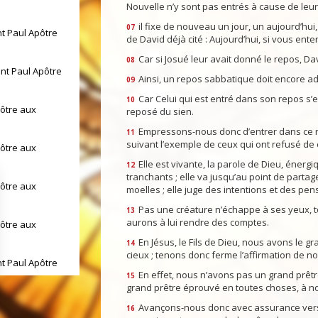
Nouvelle n’y sont pas entrés à cause de leur 
il fixe de nouveau un jour, un aujourd’hu
07
nt Paul Apôtre
de David déjà cité : Aujourd’hui, si vous ent
Car si Josué leur avait donné le repos, Dav
08
int Paul Apôtre
Ainsi, un repos sabbatique doit encore ad
09
Car Celui qui est entré dans son repos s’e
10
pôtre aux
reposé du sien.
Empressons-nous donc d’entrer dans ce r
11
suivant l’exemple de ceux qui ont refusé de c
pôtre aux
Elle est vivante, la parole de Dieu, éner
12
tranchants ; elle va jusqu’au point de partage
pôtre aux
moelles ; elle juge des intentions et des pe
Pas une créature n’échappe à ses yeux, to
13
aurons à lui rendre des comptes.
pôtre aux
En Jésus, le Fils de Dieu, nous avons le gr
14
cieux ; tenons donc ferme l’affirmation de not
nt Paul Apôtre
En effet, nous n’avons pas un grand prêtr
15
grand prêtre éprouvé en toutes choses, à n
int Paul Apôtre
Avançons-nous donc avec assurance vers l
16