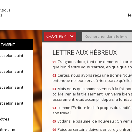
urgique
le
es
CHAPITRE 4 |
STAMENT
LETTRE AUX HÉBREUX
st selon saint
Craignons donc, tant que demeure la prom
01
que l’un d’entre vous n’arrive, en quelque sor
st selon saint
Certes, nous avons reçu une Bonne Nouvel
02
entendue ne leur servit à rien, parce qu’elle 
st selon saint
Mais nous qui sommes venus à la foi, nous
03
colère, j’en ai fait le serment : On verra bien
assurément, était accompli depuis la fonda
st selon saint
comme l’Écriture le dit à propos du septièm
04
son travail.
pôtres
Et dans le psaume, de nouveau : On verra 
05
Puisque certains doivent encore y entrer,
pôtre aux
06