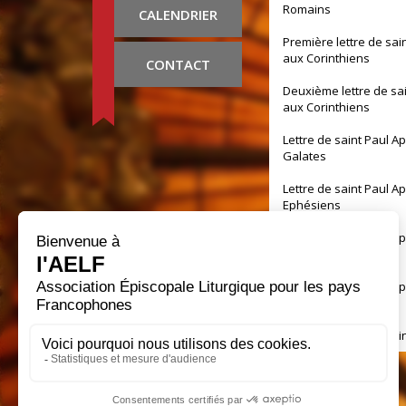
Romains
CALENDRIER
Première lettre de sai
aux Corinthiens
CONTACT
Deuxième lettre de sa
aux Corinthiens
Lettre de saint Paul A
Galates
Lettre de saint Paul A
Ephésiens
Lettre de saint Paul A
Philippiens
Lettre de saint Paul A
Colossiens
Première lettre de sai
aux Thessaloniciens
Deuxième lettre de sa
aux Thessaloniciens