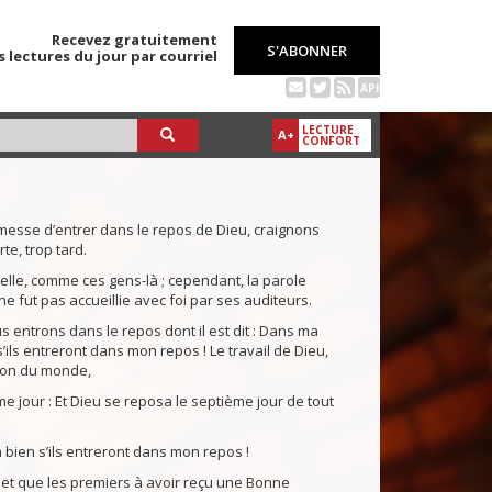
Recevez gratuitement
S'ABONNER
s lectures du jour par courriel
API
LECTURE
A+
CONFORT
esse d’entrer dans le repos de Dieu, craignons
te, trop tard.
le, comme ces gens-là ; cependant, la parole
ne fut pas accueillie avec foi par ses auditeurs.
 entrons dans le repos dont il est dit : Dans ma
 s’ils entreront dans mon repos ! Le travail de Dieu,
tion du monde,
e jour : Et Dieu se reposa le septième jour de tout
bien s’ils entreront dans mon repos !
 et que les premiers à avoir reçu une Bonne