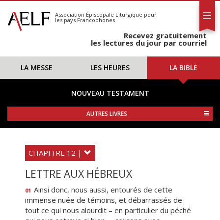
L'AELF
S'abonner
Association Épiscopale Liturgique
pour
les pays Francophones
Calendrier
Recevez gratuitement
Contact
les lectures du jour par courriel
LA MESSE
LES HEURES
LA BIBLE
NOUVEAU TESTAMENT
AUTRES LIVRES
CHAPITRE 12 |
LETTRE AUX HÉBREUX
Ainsi donc, nous aussi, entourés de cette
01
immense nuée de témoins, et débarrassés de
tout ce qui nous alourdit – en particulier du péché