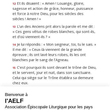
Et ils disaient : « Amen ! Louange, gloire,
12
sagesse et action de grâce, honneur, puissance
et force à notre Dieu, pour les siècles des
siècles ! Amen ! »
L’un des Anciens prit alors la parole et me dit :
13
« Ces gens vêtus de robes blanches, qui sont-ils,
et d’où viennent-ils ? »
Je lui répondis : « Mon seigneur, toi, tu le sais. »
14
Il me dit : « Ceux-là viennent de la grande
épreuve ; ils ont lavé leurs robes, ils les ont
blanchies par le sang de l’Agneau.
C’est pourquoi ils sont devant le trône de Dieu,
15
et le servent, jour et nuit, dans son sanctuaire.
Celui qui siège sur le Trône établira sa demeure
chez eux.
Ils n’auront plus faim, ils n’auront plus soif, ni le
16
soleil ni la chaleur ne les accablera,
puisque l’Agneau qui se tient au milieu du Trône
17
sera leur pasteur pour les conduire aux sources