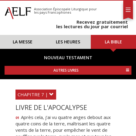
L'AELF
S'abonner
Association Épiscopale Liturgique
pour
les pays Francophones
Calendrier
Recevez gratuitement
Contact
les lectures du jour par courriel
LA MESSE
LES HEURES
LA BIBLE
NOUVEAU TESTAMENT
AUTRES LIVRES
CHAPITRE 7 |
LIVRE DE L'APOCALYPSE
Après cela, j’ai vu quatre anges debout aux
01
quatre coins de la terre, maîtrisant les quatre
vents de la terre, pour empêcher le vent de