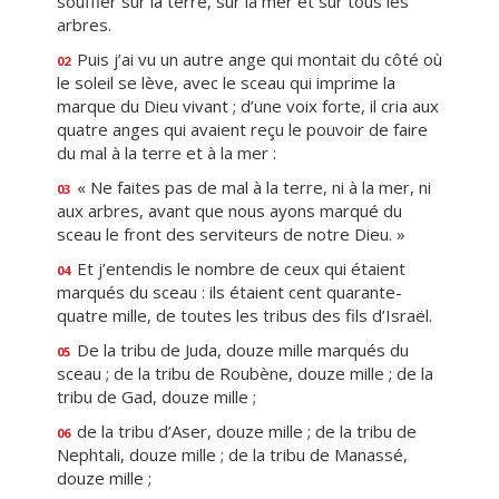
souffler sur la terre, sur la mer et sur tous les
arbres.
Puis j’ai vu un autre ange qui montait du côté où
02
le soleil se lève, avec le sceau qui imprime la
marque du Dieu vivant ; d’une voix forte, il cria aux
quatre anges qui avaient reçu le pouvoir de faire
du mal à la terre et à la mer :
« Ne faites pas de mal à la terre, ni à la mer, ni
03
aux arbres, avant que nous ayons marqué du
sceau le front des serviteurs de notre Dieu. »
Et j’entendis le nombre de ceux qui étaient
04
marqués du sceau : ils étaient cent quarante-
quatre mille, de toutes les tribus des fils d’Israël.
De la tribu de Juda, douze mille marqués du
05
sceau ; de la tribu de Roubène, douze mille ; de la
tribu de Gad, douze mille ;
de la tribu d’Aser, douze mille ; de la tribu de
06
Nephtali, douze mille ; de la tribu de Manassé,
douze mille ;