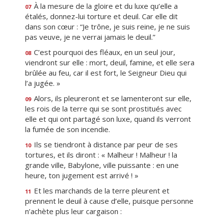
À la mesure de la gloire et du luxe qu’elle a
07
étalés, donnez-lui torture et deuil. Car elle dit
dans son cœur : “Je trône, je suis reine, je ne suis
pas veuve, je ne verrai jamais le deuil.”
C’est pourquoi des fléaux, en un seul jour,
08
viendront sur elle : mort, deuil, famine, et elle sera
brûlée au feu, car il est fort, le Seigneur Dieu qui
l’a jugée. »
Alors, ils pleureront et se lamenteront sur elle,
09
les rois de la terre qui se sont prostitués avec
elle et qui ont partagé son luxe, quand ils verront
la fumée de son incendie.
Ils se tiendront à distance par peur de ses
10
tortures, et ils diront : « Malheur ! Malheur ! la
grande ville, Babylone, ville puissante : en une
heure, ton jugement est arrivé ! »
Et les marchands de la terre pleurent et
11
prennent le deuil à cause d’elle, puisque personne
n’achète plus leur cargaison :