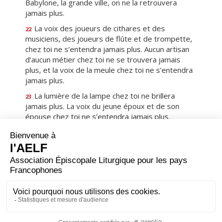
Babylone, la grande ville, on ne la retrouvera
jamais plus.
La voix des joueurs de cithares et des
22
musiciens, des joueurs de flûte et de trompette,
chez toi ne s’entendra jamais plus. Aucun artisan
d’aucun métier chez toi ne se trouvera jamais
plus, et la voix de la meule chez toi ne s’entendra
jamais plus.
La lumière de la lampe chez toi ne brillera
23
jamais plus. La voix du jeune époux et de son
épouse chez toi ne s’entendra jamais plus.
Pourtant, tes marchands étaient les magnats de
la terre, et tes sortilèges égaraient toutes les
nations !
Mais c’est chez toi qu’on a trouvé le sang des
24
prophètes et des saints, et de tous ceux qui
furent immolés sur la terre. »
Premier
Précédent
18
Suivant
Dernier