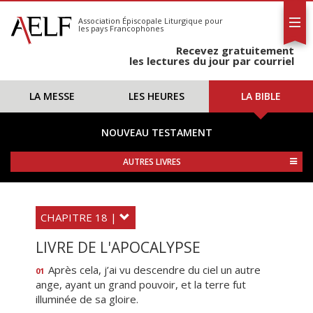
L'AELF
S'abonner
Association Épiscopale Liturgique
pour
les pays Francophones
Calendrier
Recevez gratuitement
Contact
les lectures du jour par courriel
LA MESSE
LES HEURES
LA BIBLE
NOUVEAU TESTAMENT
AUTRES LIVRES
CHAPITRE 18 |
LIVRE DE L'APOCALYPSE
Après cela, j’ai vu descendre du ciel un autre
01
ange, ayant un grand pouvoir, et la terre fut
illuminée de sa gloire.