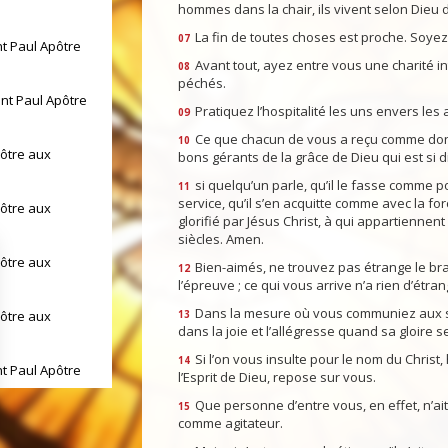
hommes dans la chair, ils vivent selon Dieu da
La fin de toutes choses est proche. Soyez
07
nt Paul Apôtre
Avant tout, ayez entre vous une charité in
08
péchés.
int Paul Apôtre
Pratiquez l’hospitalité les uns envers les 
09
Ce que chacun de vous a reçu comme don d
10
pôtre aux
bons gérants de la grâce de Dieu qui est si d
si quelqu’un parle, qu’il le fasse comme po
11
service, qu’il s’en acquitte comme avec la for
pôtre aux
glorifié par Jésus Christ, à qui appartiennent
siècles. Amen.
pôtre aux
Bien-aimés, ne trouvez pas étrange le br
12
l’épreuve ; ce qui vous arrive n’a rien d’étran
Dans la mesure où vous communiez aux sou
pôtre aux
13
dans la joie et l’allégresse quand sa gloire s
Si l’on vous insulte pour le nom du Christ,
14
nt Paul Apôtre
l’Esprit de Dieu, repose sur vous.
Que personne d’entre vous, en effet, n’ait
15
comme agitateur.
int Paul Apôtre