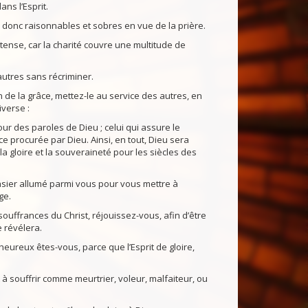
ns l’Esprit.
 donc raisonnables et sobres en vue de la prière.
tense, car la charité couvre une multitude de
autres sans récriminer.
e la grâce, mettez-le au service des autres, en
iverse :
ur des paroles de Dieu ; celui qui assure le
ce procurée par Dieu. Ainsi, en tout, Dieu sera
 la gloire et la souveraineté pour les siècles des
asier allumé parmi vous pour vous mettre à
ge.
ffrances du Christ, réjouissez-vous, afin d’être
e révélera.
 heureux êtes-vous, parce que l’Esprit de gloire,
 à souffrir comme meurtrier, voleur, malfaiteur, ou