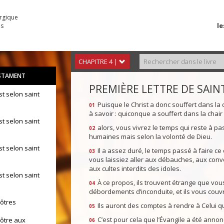
urgique
le
es
CHAPITRE 4 |
STAMENT
PREMIÈRE LETTRE DE SAIN
st selon saint
Puisque le Christ a donc souffert dans la
01
à savoir : quiconque a souffert dans la chair 
st selon saint
alors, vous vivrez le temps qui reste à pa
02
humaines mais selon la volonté de Dieu.
st selon saint
Il a assez duré, le temps passé à faire c
03
vous laissiez aller aux débauches, aux convoi
aux cultes interdits des idoles.
st selon saint
À ce propos, ils trouvent étrange que vou
04
débordements d’inconduite, et ils vous couvr
pôtres
Ils auront des comptes à rendre à Celui qui 
05
C’est pour cela que l’Évangile a été annon
pôtre aux
06