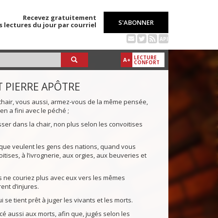
Recevez gratuitement
S'ABONNER
s lectures du jour par courriel
API
LECTURE
A+
CONFORT
T PIERRE APÔTRE
 chair, vous aussi, armez-vous de la même pensée,
en a fini avec le péché ;
sser dans la chair, non plus selon les convoitises
e que veulent les gens des nations, quand vous
tises, à l’ivrognerie, aux orgies, aux beuveries et
s ne couriez plus avec eux vers les mêmes
ent d’injures.
se tient prêt à juger les vivants et les morts.
cé aussi aux morts, afin que, jugés selon les