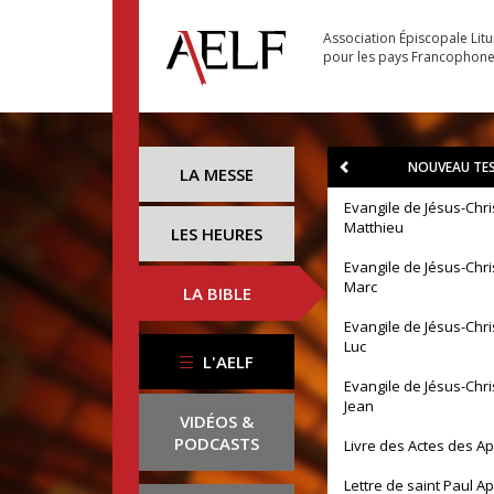
Association Épiscopale Lit
pour les pays Francophon
NOUVEAU TE
LA MESSE
Evangile de Jésus-Chri
Matthieu
LES HEURES
Evangile de Jésus-Chri
Marc
LA BIBLE
Evangile de Jésus-Chri
Luc
L'AELF
Evangile de Jésus-Chri
Jean
VIDÉOS &
PODCASTS
Livre des Actes des A
Lettre de saint Paul A