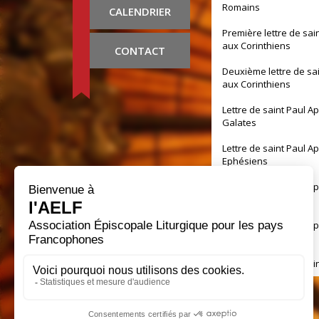
Romains
CALENDRIER
Première lettre de sai
aux Corinthiens
CONTACT
Deuxième lettre de sa
aux Corinthiens
Lettre de saint Paul A
Galates
Lettre de saint Paul A
Ephésiens
Lettre de saint Paul A
Philippiens
Lettre de saint Paul A
Colossiens
Première lettre de sai
aux Thessaloniciens
Deuxième lettre de sa
aux Thessaloniciens