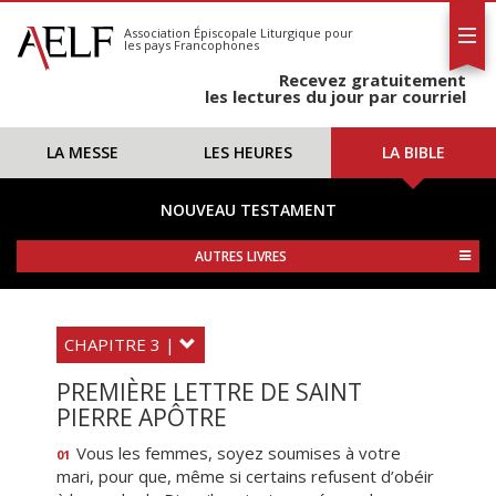
L'AELF
S'abonner
Association Épiscopale Liturgique
pour
les pays Francophones
Calendrier
Recevez gratuitement
Contact
les lectures du jour par courriel
LA MESSE
LES HEURES
LA BIBLE
NOUVEAU TESTAMENT
AUTRES LIVRES
CHAPITRE 3 |
PREMIÈRE LETTRE DE SAINT
PIERRE APÔTRE
Vous les femmes, soyez soumises à votre
01
mari, pour que, même si certains refusent d’obéir