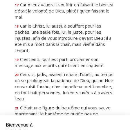
Car mieux vaudrait souffrir en faisant le bien, si
17
c’était la volonté de Dieu, plutôt qu’en faisant le
mal.
Car le Christ, lui aussi, a souffert pour les
18
péchés, une seule fois, lui, le juste, pour les
injustes, afin de vous introduire devant Dieu ; il a
été mis à mort dans la chair, mais vivifié dans
l’Esprit.
C’est en lui qu’il est parti proclamer son
19
message aux esprits qui étaient en captivité.
Ceux-ci, jadis, avaient refusé d’obéir, au temps
20
où se prolongeait la patience de Dieu, quand Noé
construisit l’arche, dans laquelle un petit nombre,
en tout huit personnes, furent sauvées à travers
l’eau.
C’était une figure du baptême qui vous sauve
21
maintenant : le baptême ne purifie pas de
souillures extérieures, mais il est l’engagement
envers Dieu d’une conscience droite et il sauve