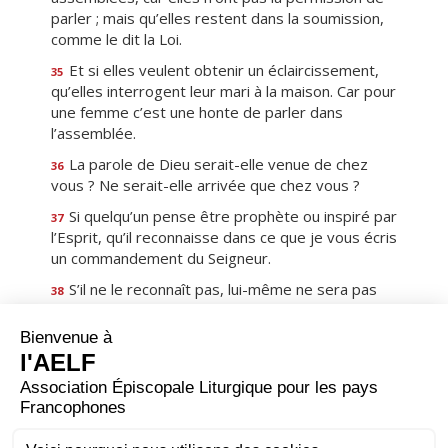
parler ; mais qu’elles restent dans la soumission,
comme le dit la Loi.
Et si elles veulent obtenir un éclaircissement,
35
qu’elles interrogent leur mari à la maison. Car pour
une femme c’est une honte de parler dans
l’assemblée.
La parole de Dieu serait-elle venue de chez
36
vous ? Ne serait-elle arrivée que chez vous ?
Si quelqu’un pense être prophète ou inspiré par
37
l’Esprit, qu’il reconnaisse dans ce que je vous écris
un commandement du Seigneur.
S’il ne le reconnaît pas, lui-même ne sera pas
38
reconnu.
Ainsi, mes frères, recherchez le don de
39
prophétie, et n’empêchez pas de parler en
langues,
mais que tout se passe dans la dignité et dans
40
l’ordre.