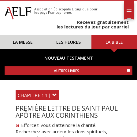
L'AELF
S'abonner
Association Épiscopale Liturgique
pour
les pays Francophones
Calendrier
Recevez gratuitement
Contact
les lectures du jour par courriel
LA MESSE
LES HEURES
LA BIBLE
NOUVEAU TESTAMENT
AUTRES LIVRES
CHAPITRE 14 |
PREMIÈRE LETTRE DE SAINT PAUL
APÔTRE AUX CORINTHIENS
Efforcez-vous d’atteindre la charité.
01
Recherchez avec ardeur les dons spirituels,